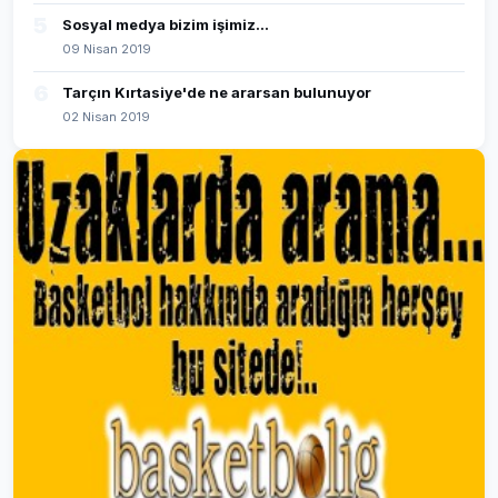
5
Sosyal medya bizim işimiz...
09 Nisan 2019
6
Tarçın Kırtasiye'de ne ararsan bulunuyor
02 Nisan 2019