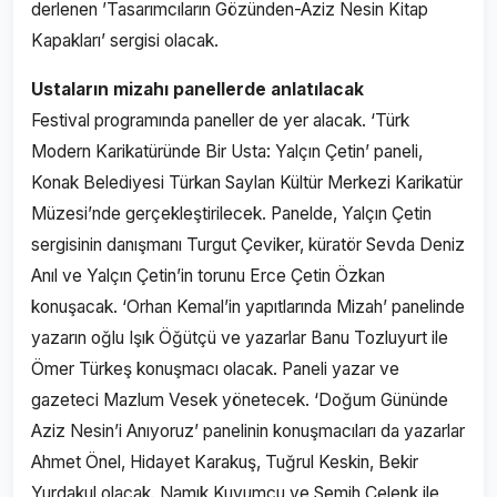
derlenen ’Tasarımcıların Gözünden-Aziz Nesin Kitap
Kapakları’ sergisi olacak.
Ustaların mizahı panellerde anlatılacak
Festival programında paneller de yer alacak. ‘Türk
Modern Karikatüründe Bir Usta: Yalçın Çetin’ paneli,
Konak Belediyesi Türkan Saylan Kültür Merkezi Karikatür
Müzesi’nde gerçekleştirilecek. Panelde, Yalçın Çetin
sergisinin danışmanı Turgut Çeviker, küratör Sevda Deniz
Anıl ve Yalçın Çetin’in torunu Erce Çetin Özkan
konuşacak. ‘Orhan Kemal’in yapıtlarında Mizah’ panelinde
yazarın oğlu Işık Öğütçü ve yazarlar Banu Tozluyurt ile
Ömer Türkeş konuşmacı olacak. Paneli yazar ve
gazeteci Mazlum Vesek yönetecek. ‘Doğum Gününde
Aziz Nesin’i Anıyoruz’ panelinin konuşmacıları da yazarlar
Ahmet Önel, Hidayet Karakuş, Tuğrul Keskin, Bekir
Yurdakul olacak. Namık Kuyumcu ve Semih Çelenk ile