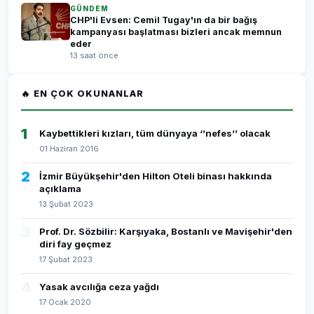
GÜNDEM
CHP'li Evsen: Cemil Tugay'ın da bir bağış
kampanyası başlatması bizleri ancak memnun
eder
13 saat önce
🔥 EN ÇOK OKUNANLAR
1
Kaybettikleri kızları, tüm dünyaya ‘’nefes’’ olacak
01 Haziran 2016
2
İzmir Büyükşehir'den Hilton Oteli binası hakkında
açıklama
13 Şubat 2023
3
Prof. Dr. Sözbilir: Karşıyaka, Bostanlı ve Mavişehir'den
diri fay geçmez
17 Şubat 2023
4
Yasak avcılığa ceza yağdı
17 Ocak 2020