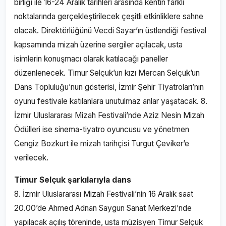
birliği ile 16-24 Aralık tarihleri arasında kentin farklı
noktalarında gerçekleştirilecek çeşitli etkinliklere sahne
olacak. Direktörlüğünü Vecdi Sayar’ın üstlendiği festival
kapsamında mizah üzerine sergiler açılacak, usta
isimlerin konuşmacı olarak katılacağı paneller
düzenlenecek. Timur Selçuk’un kızı Mercan Selçuk’un
Dans Topluluğu’nun gösterisi, İzmir Şehir Tiyatroları’nın
oyunu festivale katılanlara unutulmaz anlar yaşatacak. 8.
İzmir Uluslararası Mizah Festivali’nde Aziz Nesin Mizah
Ödülleri ise sinema-tiyatro oyuncusu ve yönetmen
Cengiz Bozkurt ile mizah tarihçisi Turgut Çeviker’e
verilecek.
Timur Selçuk şarkılarıyla dans
8. İzmir Uluslararası Mizah Festivali’nin 16 Aralık saat
20.00’de Ahmed Adnan Saygun Sanat Merkezi’nde
yapılacak açılış töreninde, usta müzisyen Timur Selçuk