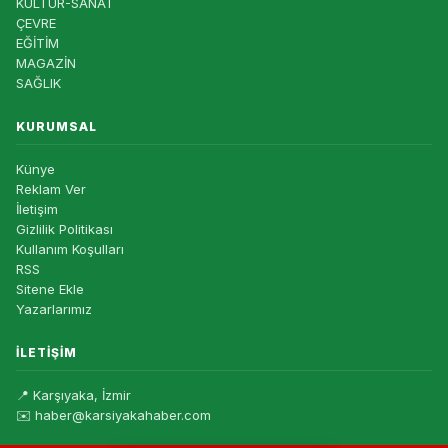
KÜLTÜR-SANAT
ÇEVRE
EĞİTİM
MAGAZİN
SAĞLIK
KURUMSAL
Künye
Reklam Ver
İletişim
Gizlilik Politikası
Kullanım Koşulları
RSS
Sitene Ekle
Yazarlarımız
İLETIŞIM
📍 Karşıyaka, İzmir
✉️ haber@karsiyakahaber.com