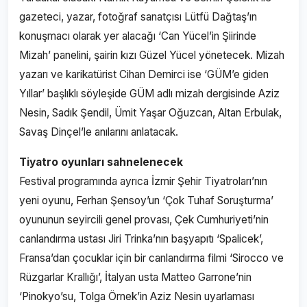
gazeteci, yazar, fotoğraf sanatçısı Lütfü Dağtaş’ın
konuşmacı olarak yer alacağı ‘Can Yücel’in Şiirinde
Mizah’ panelini, şairin kızı Güzel Yücel yönetecek. Mizah
yazarı ve karikatürist Cihan Demirci ise ‘GÜM’e giden
Yıllar’ başlıklı söyleşide GÜM adlı mizah dergisinde Aziz
Nesin, Sadık Şendil, Ümit Yaşar Oğuzcan, Altan Erbulak,
Savaş Dinçel’le anılarını anlatacak.
Tiyatro oyunları sahnelenecek
Festival programında ayrıca İzmir Şehir Tiyatroları’nın
yeni oyunu, Ferhan Şensoy’un ‘Çok Tuhaf Soruşturma’
oyununun seyircili genel provası, Çek Cumhuriyeti’nin
canlandırma ustası Jiri Trinka’nın başyapıtı ‘Spalicek’,
Fransa’dan çocuklar için bir canlandırma filmi ‘Sirocco ve
Rüzgarlar Krallığı’, İtalyan usta Matteo Garrone’nin
‘Pinokyo’su, Tolga Örnek’in Aziz Nesin uyarlaması