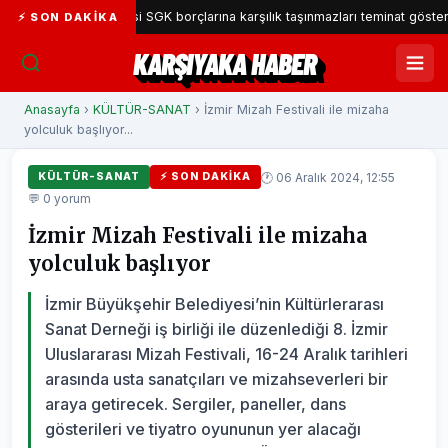
a Belediyesi SGK borçlarına karşılık taşınmazları teminat gösterecek
⚡ SON DAKIKA
KARŞIYAKA HABER
Anasayfa
›
KÜLTÜR-SANAT
› İzmir Mizah Festivali ile mizaha
yolculuk başlıyor...
🕐 06 Aralık 2024, 12:55
KÜLTÜR-SANAT
⚡ SON DAKIKA
💬 0 yorum
İzmir Mizah Festivali ile mizaha
yolculuk başlıyor
İzmir Büyükşehir Belediyesi’nin Kültürlerarası
Sanat Derneği iş birliği ile düzenlediği 8. İzmir
Uluslararası Mizah Festivali, 16-24 Aralık tarihleri
arasında usta sanatçıları ve mizahseverleri bir
araya getirecek. Sergiler, paneller, dans
gösterileri ve tiyatro oyununun yer alacağı