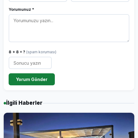
Yorumunuz *
8 + 8 = ?
(spam koruması)
Yorum Gönder
İlgili Haberler