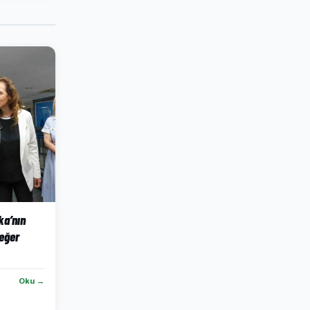
ka’nın
eğer
Oku →