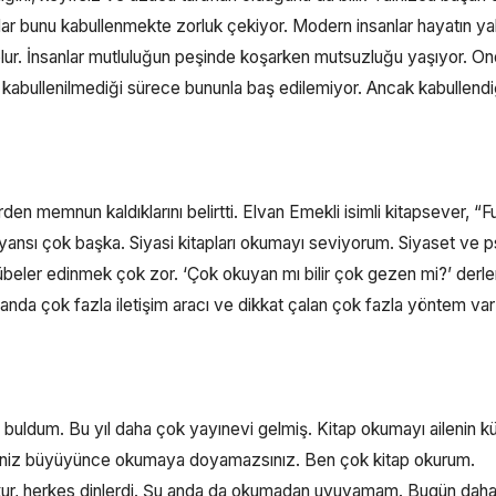
anlar bunu kabullenmekte zorluk çekiyor. Modern insanlar hayatın ya
 olur. İnsanlar mutluluğun peşinde koşarken mutsuzluğu yaşıyor. O
 kabullenilmediği sürece bununla baş edilemiyor. Ancak kabullend
den memnun kaldıklarını belirtti. Elvan Emekli isimli kitapsever, “F
nsı çok başka. Siyasi kitapları okumayı seviyorum. Siyaset ve ps
rübeler edinmek çok zor. ‘Çok okuyan mı bilir çok gezen mi?’ derle
anda çok fazla iletişim aracı ve dikkat çalan çok fazla yöntem va
l buldum. Bu yıl daha çok yayınevi gelmiş. Kitap okumayı ailenin k
seniz büyüyünce okumaya doyamazsınız. Ben çok kitap okurum.
kur, herkes dinlerdi. Şu anda da okumadan uyuyamam. Bugün dah