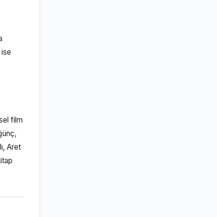
a
 ise
sel film
ğünç,
ı, Aret
itap