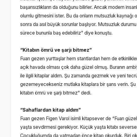
başarısızlıkların da olduğunu bilirler. Ancak modern ins
olumlu gitmesini ister. Bu da onların mutsuzluk kaynağı
sonra da asıl büyük sorunlar başlıyor. Mutsuzluk durumu
sürece bununla baş edebiliriz” diye konuştu.
“Kitabın ömrü ve şarjı bitmez”
Fuarı gezen yurttaşlar hem stantlardan hem de etkinlikler
açık havada olması çok daha güzel olmuş. Buranın ambiya
ile ilgili kitaplar aldım. Şu zamanda gezmek ve yeni tec
gezemeyecekseniz mutlaka kitaplara bir şans verin. Şu 
kitabın ömrü ve şarjı bitmez” dedi.
“Sahaflardan kitap aldım”
Fuarı gezen Figen Varol isimli kitapsever de “Fuarı güze
yaşta sevdirmesi gerekiyor. Küçük yaşta kitabı sever
Çocukluğumda da yatmadan önce kitap okurduk. Biri o