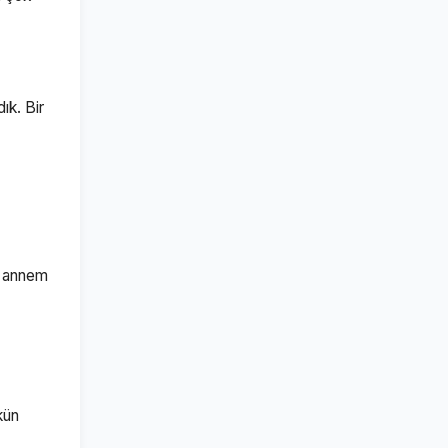
ık. Bir
ok annem
kün