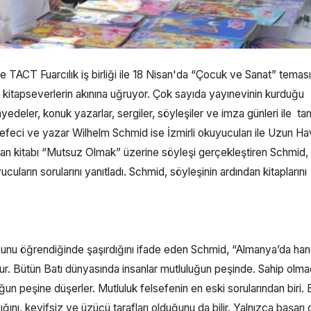
 TACT Fuarcılık iş birliği ile 18 Nisan'da “Çocuk ve Sanat” teması
rı kitapseverlerin akınına uğruyor. Çok sayıda yayınevinin kurduğu
ayedeler, konuk yazarlar, sergiler, söyleşiler ve imza günleri ile ta
elsefeci ve yazar Wilhelm Schmid ise İzmirli okuyucuları ile Uzun H
kunan kitabı “Mutsuz Olmak” üzerine söyleşi gerçekleştiren Schmid,
uların sorularını yanıtladı. Schmid, söyleşinin ardından kitaplarını
unu öğrendiğinde şaşırdığını ifade eden Schmid, “Almanya’da han
r. Bütün Batı dünyasında insanlar mutluluğun peşinde. Sahip olma
luğun peşine düşerler. Mutluluk felsefenin en eski sorularından biri.
ğını, keyifsiz ve üzücü tarafları olduğunu da bilir. Yalnızca başarı 