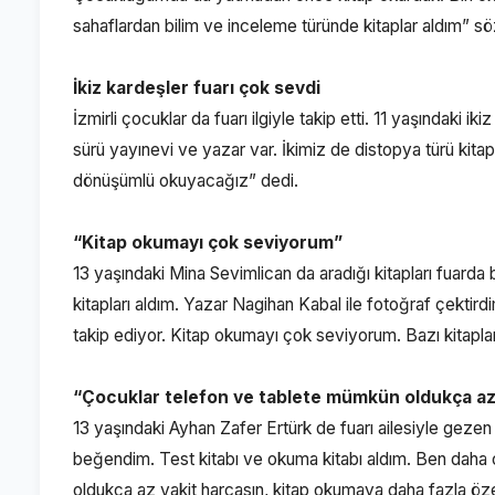
sahaflardan bilim ve inceleme türünde kitaplar aldım” sö
İkiz kardeşler fuarı çok sevdi
İzmirli çocuklar da fuarı ilgiyle takip etti. 11 yaşındaki 
sürü yayınevi ve yazar var. İkimiz de distopya türü kit
dönüşümlü okuyacağız” dedi.
“Kitap okumayı çok seviyorum”
13 yaşındaki Mina Sevimlican da aradığı kitapları fuarda
kitapları aldım. Yazar Nagihan Kabal ile fotoğraf çektir
takip ediyor. Kitap okumayı çok seviyorum. Bazı kitaplar
“Çocuklar telefon ve tablete mümkün oldukça az
13 yaşındaki Ayhan Zafer Ertürk de fuarı ailesiyle gezen 
beğendim. Test kitabı ve okuma kitabı aldım. Ben dah
oldukça az vakit harcasın, kitap okumaya daha fazla öz