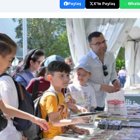
Paylaş
X'te Paylaş
What