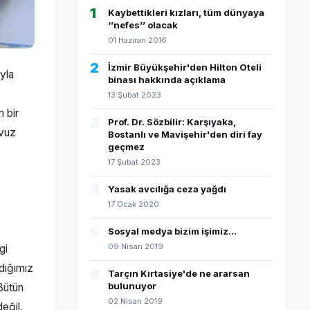
1
Kaybettikleri kızları, tüm dünyaya
‘’nefes’’ olacak
01 Haziran 2016
2
İzmir Büyükşehir'den Hilton Oteli
yla
binası hakkında açıklama
13 Şubat 2023
m bir
3
Prof. Dr. Sözbilir: Karşıyaka,
avuz
Bostanlı ve Mavişehir'den diri fay
geçmez
17 Şubat 2023
4
Yasak avcılığa ceza yağdı
17 Ocak 2020
5
Sosyal medya bizim işimiz...
09 Nisan 2019
gi
dığımız
6
Tarçın Kırtasiye'de ne ararsan
bulunuyor
 Bütün
02 Nisan 2019
değil,