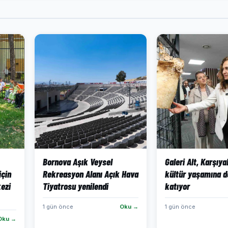
Bornova Aşık Veysel
Galeri Alt, Karşıya
için
Rekreasyon Alanı Açık Hava
kültür yaşamına d
ezi
Tiyatrosu yenilendi
katıyor
1 gün önce
Oku →
1 gün önce
Oku →