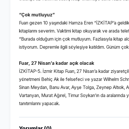
“Çok mutluyuz”
Fuarı gezen 10 yaşındaki Hamza Eren “İZKİTAP’a geldik,
kitaplarını severim. Vaktimi kitap okuyarak ve arada te
“Burada olduğum için çok mutluyum. Fazlasıyla kitap al
istiyorum. Depremle ilgili söyleşiye katıldım. Günüm çok
Fuar, 27 Nisan’a kadar açık olacak
İZKİTAP-5. İzmir Kitap Fuarı, 27 Nisan’a kadar ziyaretçile
yönetmeni Behiç Ak ile felsefeci ve yazar Wilhelm Schm
Sinan Meydan, Banu Avar, Ayşe Tolga, Zeynep Altıok, Akın
Vartanyan, Murat Ağırel, Timur Soykan’ın da aralarında ye
tanıtımlarını yapacak.
Yorumlar (0)