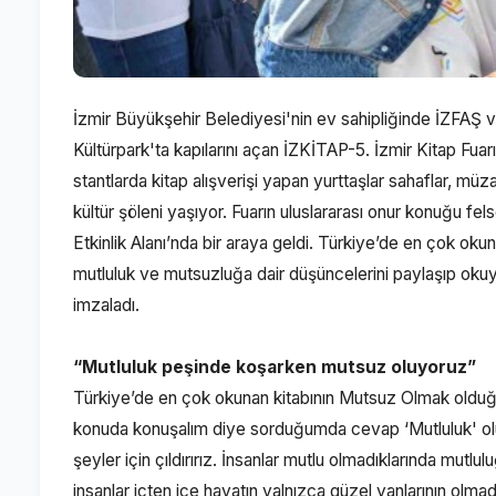
İzmir Büyükşehir Belediyesi'nin ev sahipliğinde İZFAŞ ve
Kültürpark'ta kapılarını açan İZKİTAP-5. İzmir Kitap Fua
stantlarda kitap alışverişi yapan yurttaşlar sahaflar, müz
kültür şöleni yaşıyor. Fuarın uluslararası onur konuğu f
Etkinlik Alanı’nda bir araya geldi. Türkiye’de en çok o
mutluluk ve mutsuzluğa dair düşüncelerini paylaşıp okuyuc
imzaladı.
“Mutluluk peşinde koşarken mutsuz oluyoruz”
Türkiye’de en çok okunan kitabının Mutsuz Olmak olduğ
konuda konuşalım diye sorduğumda cevap ‘Mutluluk' olu
şeyler için çıldırırız. İnsanlar mutlu olmadıklarında mutlu
insanlar içten içe hayatın yalnızca güzel yanlarının olmadı