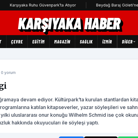
ıyaka Ruhu Güvenpark’ta Atıyor
Beydağ Baraj Göleti'ne uçak dü
KARŞIYAKA HABER
T
ÇEVRE
EĞİTİM
MAGAZİN
SAĞLIK
İZMİR
DIĞER
 0 yorum
gi
a uğramaya devam ediyor. Kültürpark’ta kurulan stantlardan kit
programlarına katılan kitapseverler, yazar söyleşileri ve sah
 bu yılki uluslararası onur konuğu Wilhelm Schmid ise çok okun
luk hakkında okuyucuları ile söyleşi yaptı.