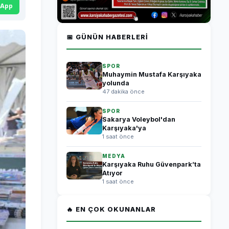
sApp
📅 GÜNÜN HABERLERI
SPOR
Muhaymin Mustafa Karşıyaka
yolunda
47 dakika önce
SPOR
Sakarya Voleybol'dan
Karşıyaka'ya
1 saat önce
MEDYA
Karşıyaka Ruhu Güvenpark’ta
Atıyor
1 saat önce
🔥 EN ÇOK OKUNANLAR