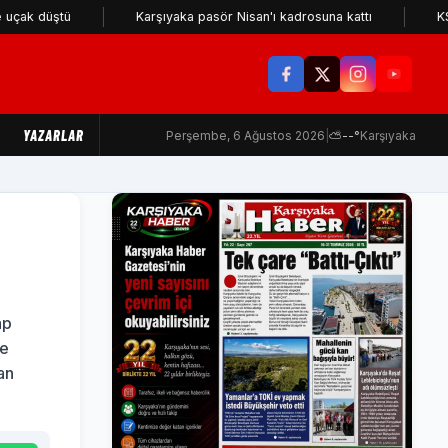
ştü
Karşıyaka pasör Nisan'ı kadrosuna kattı
KSK için kri
YAZARLAR
Perşembe, 6 Ağustos 2026
|
⛅
--°
Karşıyaka
ap
ne
an