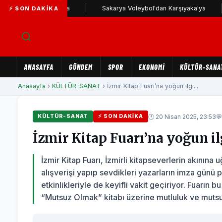
ıyaka yolunda
Sakarya Voleybol'dan Karşıyaka'ya
Karş
⚡ SON DAKIKA
ANASAYFA
GÜNDEM
SPOR
EKONOMİ
KÜLTÜR-SANA
Anasayfa
›
KÜLTÜR-SANAT
› İzmir Kitap Fuarı’na yoğun ilgi...
🕐 20 Nisan 2025, 23:53

KÜLTÜR-SANAT
⚡ SON DAKIKA
İzmir Kitap Fuarı’na yoğun il
İzmir Kitap Fuarı, İzmirli kitapseverlerin akının
alışverişi yapıp sevdikleri yazarların imza günü 
etkinlikleriyle de keyifli vakit geçiriyor. Fuarın
“Mutsuz Olmak” kitabı üzerine mutluluk ve mutsuz