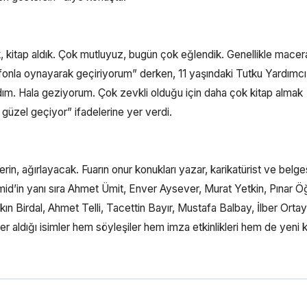
 kitap aldık. Çok mutluyuz, bugün çok eğlendik. Genellikle macer
lefonla oynayarak geçiriyorum” derken, 11 yaşındaki Tutku Yardımcı
dım. Hala geziyorum. Çok zevkli olduğu için daha çok kitap almak
 güzel geçiyor” ifadelerine yer verdi.
rin, ağırlayacak. Fuarın onur konukları yazar, karikatürist ve belge
id’in yanı sıra Ahmet Ümit, Enver Aysever, Murat Yetkin, Pınar Ö
 Birdal, Ahmet Telli, Tacettin Bayır, Mustafa Balbay, İlber Ortayl
r aldığı isimler hem söyleşiler hem imza etkinlikleri hem de yeni k