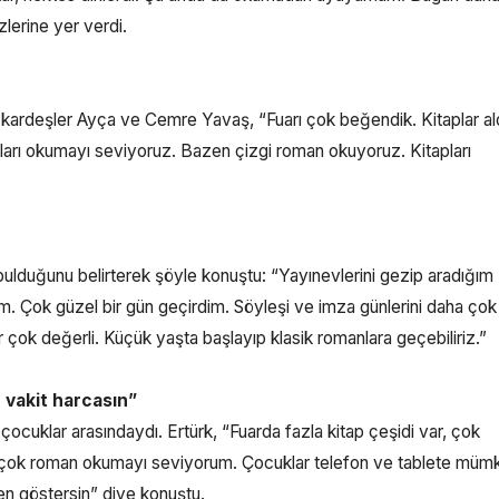
zlerine yer verdi.
ikiz kardeşler Ayça ve Cemre Yavaş, “Fuarı çok beğendik. Kitaplar ald
apları okumayı seviyoruz. Bazen çizgi roman okuyoruz. Kitapları
 bulduğunu belirterek şöyle konuştu: “Yayınevlerini gezip aradığım
dim. Çok güzel bir gün geçirdim. Söyleşi ve imza günlerini daha ç
 çok değerli. Küçük yaşta başlayıp klasik romanlara geçebiliriz.”
 vakit harcasın”
çocuklar arasındaydı. Ertürk, “Fuarda fazla kitap çeşidi var, çok
a çok roman okumayı seviyorum. Çocuklar telefon ve tablete müm
en göstersin” diye konuştu.