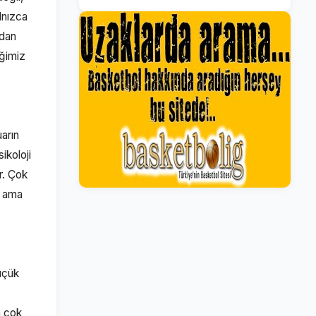
lnızca
ndan
iğimiz
uarın
ikoloji
r. Çok
r ama
üçük
a çok