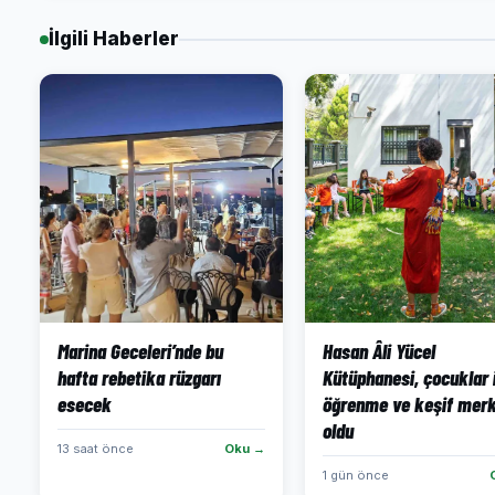
İlgili Haberler
Marina Geceleri’nde bu
Hasan Âli Yücel
hafta rebetika rüzgarı
Kütüphanesi, çocuklar 
esecek
öğrenme ve keşif merk
oldu
13 saat önce
Oku →
1 gün önce