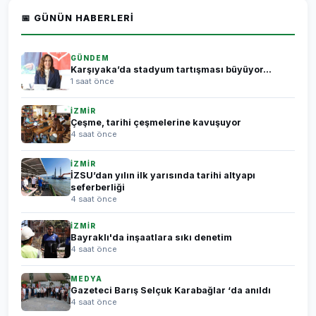
📅 GÜNÜN HABERLERI
GÜNDEM
Karşıyaka’da stadyum tartışması büyüyor...
1 saat önce
İZMİR
Çeşme, tarihi çeşmelerine kavuşuyor
4 saat önce
İZMİR
İZSU’dan yılın ilk yarısında tarihi altyapı
seferberliği
4 saat önce
İZMİR
Bayraklı'da inşaatlara sıkı denetim
4 saat önce
MEDYA
Gazeteci Barış Selçuk Karabağlar ‘da anıldı
4 saat önce