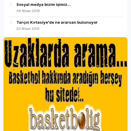
5
Sosyal medya bizim işimiz...
09 Nisan 2019
6
Tarçın Kırtasiye'de ne ararsan bulunuyor
02 Nisan 2019