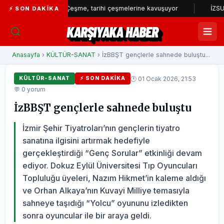
..
Çeşme, tarihi çeşmelerine kavuşuyor
İZSU’dan yılın 
⚡ SON DAKIKA
KARŞIYAKA HABER
Anasayfa
›
KÜLTÜR-SANAT
› İzBBŞT gençlerle sahnede buluştu...
🕐 01 Ocak 2026, 21:53
KÜLTÜR-SANAT
⚡ SON DAKIKA
💬 0 yorum
İzBBŞT gençlerle sahnede buluştu
İzmir Şehir Tiyatroları’nın gençlerin tiyatro
sanatına ilgisini artırmak hedefiyle
gerçekleştirdiği “Genç Sorular” etkinliği devam
ediyor. Dokuz Eylül Üniversitesi Tıp Oyuncuları
Topluluğu üyeleri, Nazım Hikmet’in kaleme aldığı
ve Orhan Alkaya’nın Kuvayi Milliye temasıyla
sahneye taşıdığı “Yolcu” oyununu izledikten
sonra oyuncular ile bir araya geldi.