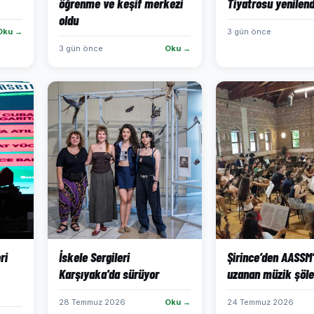
öğrenme ve keşif merkezi
Tiyatrosu yenilend
oldu
Oku →
3 gün önce
3 gün önce
Oku →
ri
İskele Sergileri
Şirince’den AASSM
Karşıyaka'da sürüyor
uzanan müzik şöle
28 Temmuz 2026
Oku →
24 Temmuz 2026