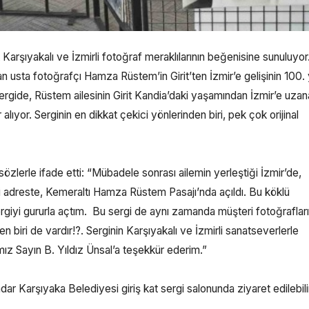
Karşıyakalı ve İzmirli fotoğraf meraklılarının beğenisine sunuluyor
n usta fotoğrafçı Hamza Rüstem’in Girit’ten İzmir’e gelişinin 100. y
Sergide, Rüstem ailesinin Girit Kandia’daki yaşamından İzmir’e uza
ıyor. Serginin en dikkat çekici yönlerinden biri, pek çok orijinal
özlerle ifade etti: “Mübadele sonrası ailemin yerleştiği İzmir’de,
i adreste, Kemeraltı Hamza Rüstem Pasajı’nda açıldı. Bu köklü
ergiyi gururla açtım. Bu sergi de aynı zamanda müşteri fotoğrafları
zden biri de vardır!?. Serginin Karşıyakalı ve İzmirli sanatseverlerle
z Sayın B. Yıldız Ünsal’a teşekkür ederim.”
adar Karşıyaka Belediyesi giriş kat sergi salonunda ziyaret edilebili