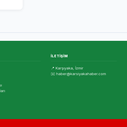
İLETIŞIM
📍 Karşıyaka, İzmir
✉️ haber@karsiyakahaber.com
sı
ları