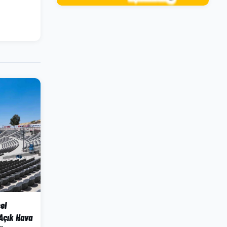
el
Açık Hava