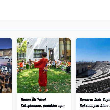
Hasan Âli Yücel
Bornova Aşık Veys
Kütüphanesi, çocuklar için
Rekreasyon Alanı 