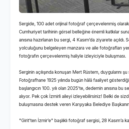
Sergide, 100 adet orijinal fotoğraf çerçevelenmiş olarak 
Cumhuriyet tarihinin görsel belleğine önemli katkılar suna
anısına hazırlanan bu sergi, 4 Kasım’da ziyarete açıldı. 
yolculuğunu belgeleyen manzara ve aile fotoğrafları yer al
fotoğrafın çerçevelenmiş haliyle izleyiciyle buluşması.
Serginin açılışında konuşan Mert Rüstem, duygularını şu s
Fotoğrafhane 1925 yılında bugün hâlâ faaliyet gösterdiğ
başlangıcın 100. yılı olan 2025’te, dedemin anısına bu s
alıyor. Pek çok İzmirli aileyi izleyebilirsiniz! Belki de si
buluşmasına destek veren Karşıyaka Belediye Başkanımı
"Girit’ten İzmir’e" başlıklı fotoğraf sergisi, 28 Kasım’a k