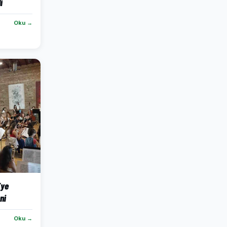
i
Oku →
’ye
ni
Oku →