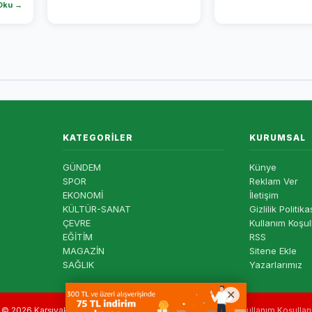
Oku →
KATEGORILER
KURUMSAL
GÜNDEM
Künye
SPOR
Reklam Ver
EKONOMİ
İletişim
KÜLTÜR-SANAT
Gizlilik Politika
ÇEVRE
Kullanım Koşul
EĞİTİM
RSS
MAGAZİN
Sitene Ekle
SAĞLIK
Yazarlarımız
© 2026 Karşıyaka Haber — Tüm hakları saklıdır. |
Gizlilik
|
Kullanım Koşulları