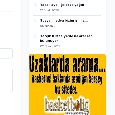
4
Yasak avcılığa ceza yağdı
17 Ocak 2020
5
Sosyal medya bizim işimiz...
09 Nisan 2019
6
Tarçın Kırtasiye'de ne ararsan
bulunuyor
02 Nisan 2019