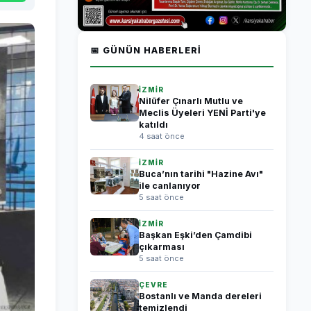
📅 GÜNÜN HABERLERI
İZMİR
Nilüfer Çınarlı Mutlu ve
Meclis Üyeleri YENİ Parti'ye
katıldı
4 saat önce
İZMİR
Buca’nın tarihi "Hazine Avı"
ile canlanıyor
5 saat önce
İZMİR
Başkan Eşki’den Çamdibi
çıkarması
5 saat önce
ÇEVRE
Bostanlı ve Manda dereleri
temizlendi