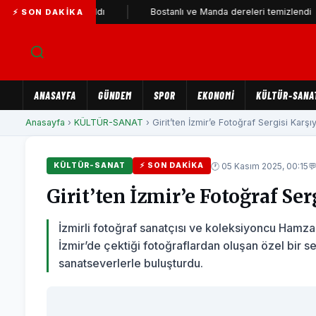
 Parti'ye katıldı
Bostanlı ve Manda dereleri temizlendi
⚡ SON DAKIKA
ANASAYFA
GÜNDEM
SPOR
EKONOMİ
KÜLTÜR-SANA
Anasayfa
›
KÜLTÜR-SANAT
› Girit’ten İzmir’e Fotoğraf Sergisi Karşıy
🕐 05 Kasım 2025, 00:15

KÜLTÜR-SANAT
⚡ SON DAKIKA
Girit’ten İzmir’e Fotoğraf Se
İzmirli fotoğraf sanatçısı ve koleksiyoncu Hamz
İzmir’de çektiği fotoğraflardan oluşan özel bir s
sanatseverlerle buluşturdu.