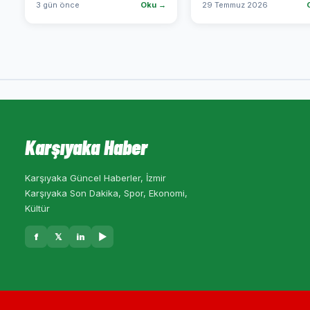
3 gün önce
Oku →
29 Temmuz 2026
Karşıyaka Haber
Karşıyaka Güncel Haberler, İzmir
Karşıyaka Son Dakika, Spor, Ekonomi,
Kültür
f
𝕏
in
▶