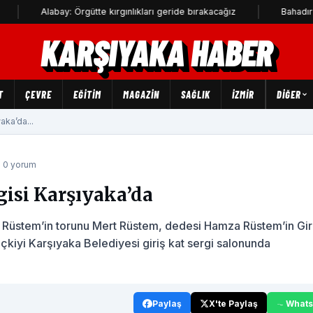
Alabay: Örgütte kırgınlıkları geride bırakacağız
Bahadır Kul: Den
KARŞIYAKA HABER
T
ÇEVRE
EĞİTİM
MAGAZİN
SAĞLIK
İZMİR
DIĞER
aka’da...
 0 yorum
rgisi Karşıyaka’da
a Rüstem’in torunu Mert Rüstem, dedesi Hamza Rüstem’in Gir
eçkiyi Karşıyaka Belediyesi giriş kat sergi salonunda
Paylaş
X'te Paylaş
What