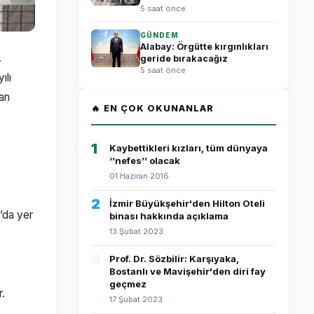
5 saat önce
GÜNDEM
Alabay: Örgütte kırgınlıkları
.
geride bırakacağız
5 saat önce
ılı
nan
🔥 EN ÇOK OKUNANLAR
1
Kaybettikleri kızları, tüm dünyaya
‘’nefes’’ olacak
01 Haziran 2016
2
İzmir Büyükşehir'den Hilton Oteli
’da yer
binası hakkında açıklama
13 Şubat 2023
3
Prof. Dr. Sözbilir: Karşıyaka,
Bostanlı ve Mavişehir'den diri fay
geçmez
r.
17 Şubat 2023