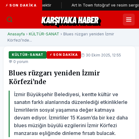
ıyla alay etmektir
Art In Town fotoğraf ve resim sergisine büyük i
⚡ SON DAKIKA
KARŞIYAKA HABER
Anasayfa
›
KÜLTÜR-SANAT
› Blues rüzgarı yeniden İzmir
Körfezi’nde...
🕐 30 Ekim 2025, 12:55
KÜLTÜR-SANAT
⚡ SON DAKIKA
💬 0 yorum
Blues rüzgarı yeniden İzmir
Körfezi’nde
İzmir Büyükşehir Belediyesi, kentte kültür ve
sanatın farklı alanlarında düzenlediği etkinliklerle
İzmirlilerin sosyal yaşamına değer katmaya
devam ediyor. İzmirliler 15 Kasım’da bir kez daha
blues müziğin büyülü ezgilerini İzmir Körfezi
manzarası eşliğinde dinleme fırsatı bulacak.