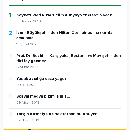
1
Kaybettikleri kızları, tüm dünyaya ‘’nefes’’ olacak
01 Haziran 2016
2
İzmir Büyükşehir'den Hilton Oteli binası hakkında
açıklama
13 Şubat 2023
3
Prof. Dr. Sözbilir: Karşıyaka, Bostanlı ve Mavişehir'den
diri fay geçmez
17 Şubat 2023
4
Yasak avcılığa ceza yağdı
17 Ocak 2020
5
Sosyal medya bizim işimiz...
09 Nisan 2019
6
Tarçın Kırtasiye'de ne ararsan bulunuyor
02 Nisan 2019