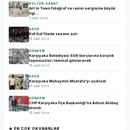
KÜLTÜR-SANAT
Art In Town fotoğraf ve resim sergisine büyük
ilgi...
2 saat önce
SPOR
Kaf Kaf filede sezonu açtı
16 saat önce
GÜNDEM
Karşıyaka Belediyesi SGK borçlarına karşılık
taşınmazları teminat gösterecek
16 saat önce
SPOR
Karşıyaka Muhaymin Mustafa'yı açıkladı
16 saat önce
GÜNDEM
CHP Karşıyaka İlçe Başkanlığı'na Adnan Alabay
atandı
16 saat önce
🔥 EN ÇOK OKUNANLAR