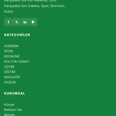
Karşıyaka Güncel Haberler, İzmir
Karşıyaka Son Dakika, Spor, Ekonomi,
Kültür
f
𝕏
in
▶
KATEGORILER
GÜNDEM
SPOR
EKONOMİ
KÜLTÜR-SANAT
ÇEVRE
EĞİTİM
MAGAZİN
SAĞLIK
KURUMSAL
Künye
Reklam Ver
İletişim