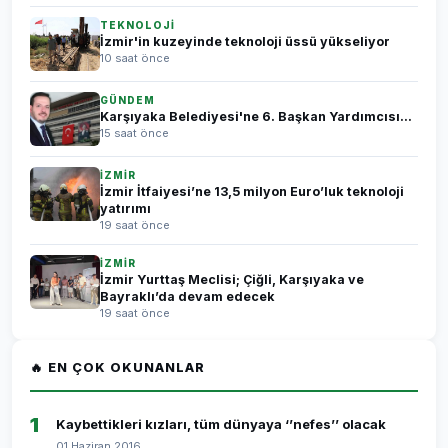
TEKNOLOJİ
İzmir'in kuzeyinde teknoloji üssü yükseliyor
10 saat önce
GÜNDEM
Karşıyaka Belediyesi'ne 6. Başkan Yardımcısı...
15 saat önce
İZMİR
İzmir İtfaiyesi’ne 13,5 milyon Euro’luk teknoloji
yatırımı
19 saat önce
İZMİR
İzmir Yurttaş Meclisi; Çiğli, Karşıyaka ve
Bayraklı’da devam edecek
19 saat önce
🔥 EN ÇOK OKUNANLAR
1
Kaybettikleri kızları, tüm dünyaya ‘’nefes’’ olacak
01 Haziran 2016