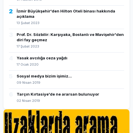
2
İzmir Büyükşehir'den Hilton Oteli binası hakkında
açıklama
13 Şubat 2023
3
Prof. Dr. Sözbilir: Karşıyaka, Bostanlı ve Mavişehir'den
diri fay geçmez
17 Şubat 2023
4
Yasak avcılığa ceza yağdı
17 Ocak 2020
5
Sosyal medya bizim işimiz...
09 Nisan 2019
6
Tarçın Kırtasiye'de ne ararsan bulunuyor
02 Nisan 2019