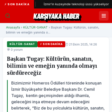
enecek
İzmir'in kuzeyinde teknoloji üssü yükseliyor
Kar
⚡ SON DAKIKA
KARŞIYAKA HABER
Anasayfa
›
KÜLTÜR-SANAT
› Başkan Tugay: Kültürün, sanatın,
bilimin ve emeğin yanında o...
🕐 21 Ekim 2025, 14:26
KÜLTÜR-SANAT
⚡ SON DAKIKA
💬 0 yorum
Başkan Tugay: Kültürün, sanatın,
bilimin ve emeğin yanında olmayı
sürdüreceğiz
Bizimizmir Homeros Ödülleri töreninde konuşan
İzmir Büyükşehir Belediye Başkanı Dr. Cemil
Tugay, kentin geçmişinden aldığı ilhamla,
geleceğini inşa etmeye devam edeceğini
belirterek, “Biz de bu yolculukta kültürün, sanatın,