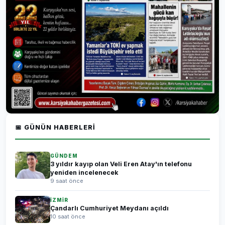
📅 GÜNÜN HABERLERI
GÜNDEM
3 yıldır kayıp olan Veli Eren Atay'ın telefonu
yeniden incelenecek
9 saat önce
İZMİR
Çandarlı Cumhuriyet Meydanı açıldı
10 saat önce