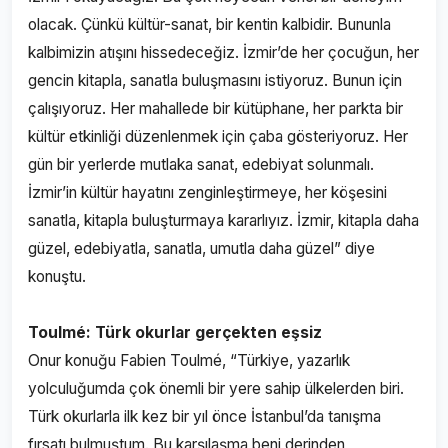
olacak. Çünkü kültür-sanat, bir kentin kalbidir. Bununla
kalbimizin atışını hissedeceğiz. İzmir’de her çocuğun, her
gencin kitapla, sanatla buluşmasını istiyoruz. Bunun için
çalışıyoruz. Her mahallede bir kütüphane, her parkta bir
kültür etkinliği düzenlenmek için çaba gösteriyoruz. Her
gün bir yerlerde mutlaka sanat, edebiyat solunmalı.
İzmir’in kültür hayatını zenginleştirmeye, her köşesini
sanatla, kitapla buluşturmaya kararlıyız. İzmir, kitapla daha
güzel, edebiyatla, sanatla, umutla daha güzel” diye
konuştu.
Toulmé: Türk okurlar gerçekten eşsiz
Onur konuğu Fabien Toulmé, “Türkiye, yazarlık
yolculuğumda çok önemli bir yere sahip ülkelerden biri.
Türk okurlarla ilk kez bir yıl önce İstanbul’da tanışma
fırsatı bulmuştum. Bu karşılaşma beni derinden