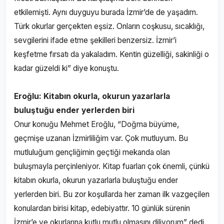
etkilemişti. Aynı duyguyu burada İzmir’de de yaşadım.
Türk okurlar gerçekten eşsiz. Onların coşkusu, sıcaklığı,
sevgilerini ifade etme şekilleri benzersiz. İzmir’i
keşfetme fırsatı da yakaladım. Kentin güzelliği, sakinliği o
kadar güzeldi ki” diye konuştu.
Eroğlu: Kitabın okurla, okurun yazarlarla
buluştuğu ender yerlerden biri
Onur konuğu Mehmet Eroğlu, “Doğma büyüme,
geçmişe uzanan İzmirliliğim var. Çok mutluyum. Bu
mutluluğum gençliğimin geçtiği mekanda olan
buluşmayla perçinleniyor. Kitap fuarları çok önemli, çünkü
kitabın okurla, okurun yazarlarla buluştuğu ender
yerlerden biri. Bu zor koşullarda her zaman ilk vazgeçilen
konulardan birisi kitap, edebiyattır. 10 günlük sürenin
İzmir’e ve okurlarına kutlu mutlu olmasını diliyorum” dedi.