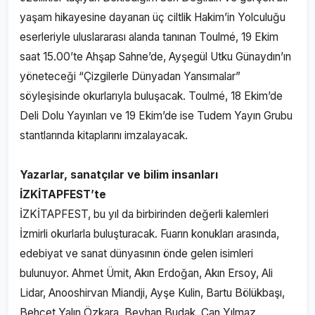
yaşam hikayesine dayanan üç ciltlik Hakim’in Yolculuğu
eserleriyle uluslararası alanda tanınan Toulmé, 19 Ekim
saat 15.00’te Ahşap Sahne’de, Ayşegül Utku Günaydın’ın
yöneteceği “Çizgilerle Dünyadan Yansımalar”
söyleşisinde okurlarıyla buluşacak. Toulmé, 18 Ekim’de
Deli Dolu Yayınları ve 19 Ekim’de ise Tudem Yayın Grubu
stantlarında kitaplarını imzalayacak.
Yazarlar, sanatçılar ve bilim insanları
İZKİTAPFEST’te
İZKİTAPFEST, bu yıl da birbirinden değerli kalemleri
İzmirli okurlarla buluşturacak. Fuarın konukları arasında,
edebiyat ve sanat dünyasının önde gelen isimleri
bulunuyor. Ahmet Ümit, Akın Erdoğan, Akın Ersoy, Ali
Lidar, Anooshirvan Miandji, Ayşe Kulin, Bartu Bölükbaşı,
Behçet Yalın Özkara, Beyhan Budak, Can Yılmaz,