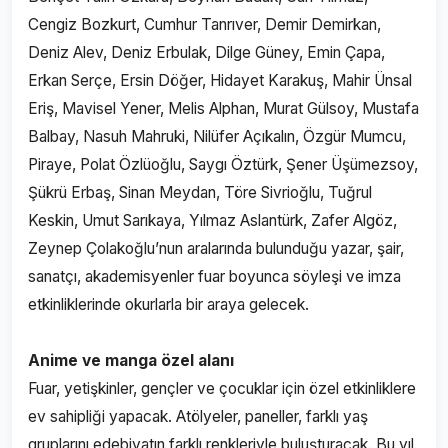
Cengiz Bozkurt, Cumhur Tanrıver, Demir Demirkan,
Deniz Alev, Deniz Erbulak, Dilge Güney, Emin Çapa,
Erkan Serçe, Ersin Döğer, Hidayet Karakuş, Mahir Ünsal
Eriş, Mavisel Yener, Melis Alphan, Murat Gülsoy, Mustafa
Balbay, Nasuh Mahruki, Nilüfer Açıkalın, Özgür Mumcu,
Piraye, Polat Özlüoğlu, Saygı Öztürk, Şener Üşümezsoy,
Şükrü Erbaş, Sinan Meydan, Töre Sivrioğlu, Tuğrul
Keskin, Umut Sarıkaya, Yılmaz Aslantürk, Zafer Algöz,
Zeynep Çolakoğlu’nun aralarında bulunduğu yazar, şair,
sanatçı, akademisyenler fuar boyunca söyleşi ve imza
etkinliklerinde okurlarla bir araya gelecek.
Anime ve manga özel alanı
Fuar, yetişkinler, gençler ve çocuklar için özel etkinliklere
ev sahipliği yapacak. Atölyeler, paneller, farklı yaş
gruplarını edebiyatın farklı renkleriyle buluşturacak. Bu yıl