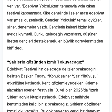
yeri var. ‘Edebiyat Yolculuktur’ temasıyla yola çıkan
festival kapsamında, ülke genelinde liseler arası edebiyat
yarışması düzenledik. Gençler ‘Yolculuk’ temalı öyküler,
şiirler, denemeler yazdı. Gençlerin kalemi bizim için
ayrıca kıymetli. Çünkü geleceğin yazarlarını, düşünen,
üreten gençleri desteklemek, en büyük görevlerimizden
biri” dedi.
“Şairlerin gözünden İzmir’i okuyacağız”
Edebiyat Festivali’nin geleceğe de izler bırakacağını
belirten Başkan Tugay, “Konuk şairler ‘Şair Yürüyüşü’
etkinliğine katılacak, kenti gözlemleyecekler. Kaleme
alacakları eserler, festivalin 10. yılı olan 2026’da ‘İzmir
Şiirleri’ adıyla kitaplaştırılacak. Edebiyat tarihinde
kentimizden kalıcı bir iz bırakacağız. Şairlerin gözünden
İzmir’i okuyacağız. Bu çok heyecan verici bir deneyim