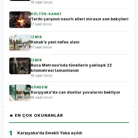
16 saat önce
KÜLTÜR-SANAT
Tarihi çarşının nasırlı elleri mirasın son bekçileri
17 saat önce
İZMİR
Konak’a yeni nefes alanı
17 saat önce
İZMİR
Buca Metrosu'nda tünellerin yaklaşık 22
kilometresi tamamlandı
18 saat önce
GÜNDEM
Karşıyaka'da can dostlar yuvalarını bekliyor
18 saat önce
🔥 EN ÇOK OKUNANLAR
1
Karşıyaka'da Emekli Yaka açıldı