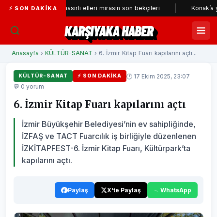
 çarşının nasırlı elleri mirasın son bekçileri
Konak’a yeni nefes al
⚡ SON DAKIKA
KARŞIYAKA HABER
Anasayfa
›
KÜLTÜR-SANAT
› 6. İzmir Kitap Fuarı kapılarını açtı...
🕐 17 Ekim 2025, 23:07
KÜLTÜR-SANAT
⚡ SON DAKIKA
💬 0 yorum
6. İzmir Kitap Fuarı kapılarını açtı
İzmir Büyükşehir Belediyesi’nin ev sahipliğinde,
İZFAŞ ve TACT Fuarcılık iş birliğiyle düzenlenen
İZKİTAPFEST-6. İzmir Kitap Fuarı, Kültürpark’ta
kapılarını açtı.
Paylaş
X'te Paylaş
WhatsApp