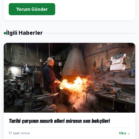
Yorum Gönder
İlgili Haberler
Tarihi çarşının nasırlı elleri mirasın son bekçileri
17 saat önce
Oku →