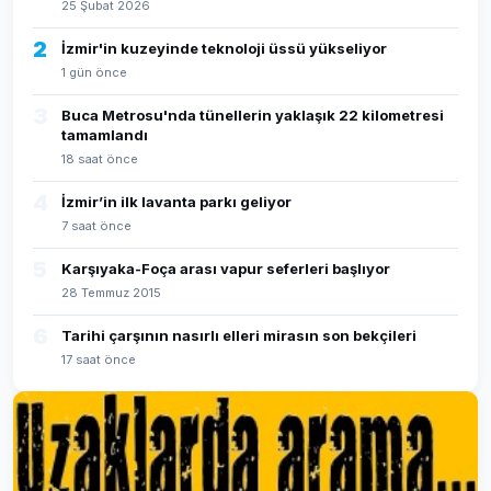
25 Şubat 2026
2
İzmir'in kuzeyinde teknoloji üssü yükseliyor
1 gün önce
3
Buca Metrosu'nda tünellerin yaklaşık 22 kilometresi
tamamlandı
18 saat önce
4
İzmir’in ilk lavanta parkı geliyor
7 saat önce
5
Karşıyaka-Foça arası vapur seferleri başlıyor
28 Temmuz 2015
6
Tarihi çarşının nasırlı elleri mirasın son bekçileri
17 saat önce