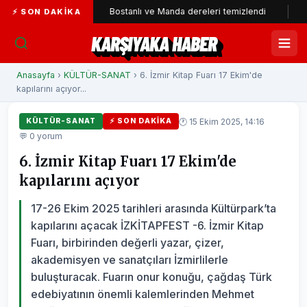
tıldı
Bostanlı ve Manda dereleri temizlendi
Alabay: Ör
⚡ SON DAKIKA
KARŞIYAKA HABER
Anasayfa
›
KÜLTÜR-SANAT
› 6. İzmir Kitap Fuarı 17 Ekim'de
kapılarını açıyor...
🕐 15 Ekim 2025, 14:16
KÜLTÜR-SANAT
⚡ SON DAKIKA
💬 0 yorum
6. İzmir Kitap Fuarı 17 Ekim'de
kapılarını açıyor
17-26 Ekim 2025 tarihleri arasında Kültürpark’ta
kapılarını açacak İZKİTAPFEST -6. İzmir Kitap
Fuarı, birbirinden değerli yazar, çizer,
akademisyen ve sanatçıları İzmirlilerle
buluşturacak. Fuarın onur konuğu, çağdaş Türk
edebiyatının önemli kalemlerinden Mehmet