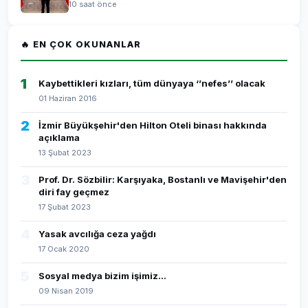
10 saat önce
🔥 EN ÇOK OKUNANLAR
1
Kaybettikleri kızları, tüm dünyaya ‘’nefes’’ olacak
01 Haziran 2016
2
İzmir Büyükşehir'den Hilton Oteli binası hakkında
açıklama
13 Şubat 2023
3
Prof. Dr. Sözbilir: Karşıyaka, Bostanlı ve Mavişehir'den
diri fay geçmez
17 Şubat 2023
4
Yasak avcılığa ceza yağdı
17 Ocak 2020
5
Sosyal medya bizim işimiz...
09 Nisan 2019