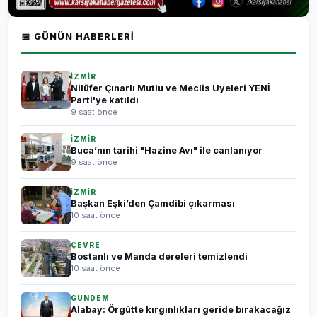
📅 GÜNÜN HABERLERI
İZMİR
Nilüfer Çınarlı Mutlu ve Meclis Üyeleri YENİ
Parti'ye katıldı
9 saat önce
İZMİR
Buca’nın tarihi "Hazine Avı" ile canlanıyor
9 saat önce
İZMİR
Başkan Eşki’den Çamdibi çıkarması
10 saat önce
ÇEVRE
Bostanlı ve Manda dereleri temizlendi
10 saat önce
GÜNDEM
Alabay: Örgütte kırgınlıkları geride bırakacağız