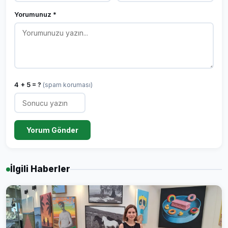
Yorumunuz *
4 + 5 = ?
(spam koruması)
Yorum Gönder
İlgili Haberler