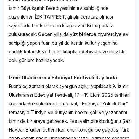
İzmir Büyükşehir Belediyesi’nin ev sahipliğinde
düzenlenen İZKİTAPFEST, girişin ücretsiz olması
sayesinde her kesimden kitapseveri Kültürpark’ta
buluşturacak. Geçen yıllarda yüz binlerce ziyaretçiye ev
sahipliği yapan fuar, bu yıl da kentin kültür yaşamına
canlılık katacak ve İzmir’i kitapla, edebiyatla ve müzikle
dolu günlere hazırlayacak.
İzmir Uluslararası Edebiyat Festivali 9. yılında
Fuarla eş zamanı olarak aynı gün açılışı yapılacak 9. İzmir
Uluslararası Edebiyat Festivali, 17 – 19 Ekim 2025 tarihleri
arasında düzenlenecek. Festival, “Edebiyat Yolculuktur”
temasıyla Türkiye ve dünyanın önemli şair ve yazarlarını
İzmir’de bir araya getirecek. Festivalin direktörlüğünü Şair
Haydar Ergülen üstlenirken onur konuğu ise çağdaş Türk
edebiyatının önemli isimlerinden yazar, editör ve senarist