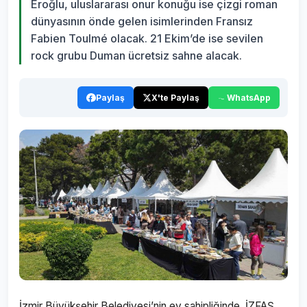
Eroğlu, uluslararası onur konuğu ise çizgi roman
dünyasının önde gelen isimlerinden Fransız
Fabien Toulmé olacak. 21 Ekim’de ise sevilen
rock grubu Duman ücretsiz sahne alacak.
Paylaş
X'te Paylaş
WhatsApp
İzmir Büyükşehir Belediyesi’nin ev sahipliğinde, İZFAŞ