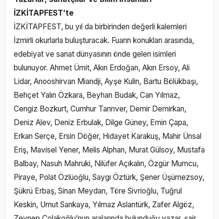
İZKİTAPFEST’te
İZKİTAPFEST, bu yıl da birbirinden değerli kalemleri
İzmirli okurlarla buluşturacak. Fuarın konukları arasında,
edebiyat ve sanat dünyasının önde gelen isimleri
bulunuyor. Ahmet Ümit, Akın Erdoğan, Akın Ersoy, Ali
Lidar, Anooshirvan Miandji, Ayşe Kulin, Bartu Bölükbaşı,
Behçet Yalın Özkara, Beyhan Budak, Can Yılmaz,
Cengiz Bozkurt, Cumhur Tanrıver, Demir Demirkan,
Deniz Alev, Deniz Erbulak, Dilge Güney, Emin Çapa,
Erkan Serçe, Ersin Döğer, Hidayet Karakuş, Mahir Ünsal
Eriş, Mavisel Yener, Melis Alphan, Murat Gülsoy, Mustafa
Balbay, Nasuh Mahruki, Nilüfer Açıkalın, Özgür Mumcu,
Piraye, Polat Özlüoğlu, Saygı Öztürk, Şener Üşümezsoy,
Şükrü Erbaş, Sinan Meydan, Töre Sivrioğlu, Tuğrul
Keskin, Umut Sarıkaya, Yılmaz Aslantürk, Zafer Algöz,
Zeynep Çolakoğlu’nun aralarında bulunduğu yazar, şair,