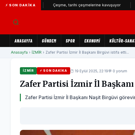
büyüyor...
Çeşme, tarihi çeşmelerine kavuşuyor
İZSU’d
⚡ SON DAKIKA
ANASAYFA
GÜNDEM
SPOR
EKONOMİ
KÜLTÜR-SANA
Anasayfa
›
İZMİR
› Zafer Partisi İzmir İl Başkanı Birgüvi istifa etti...
🕐 19 Eylül 2025, 22:19
💬 0 yorum
İZMİR
⚡ SON DAKIKA
Zafer Partisi İzmir İl Başkanı 
Zafer Partisi İzmir İl Başkanı Naşit Birgüvi görevin