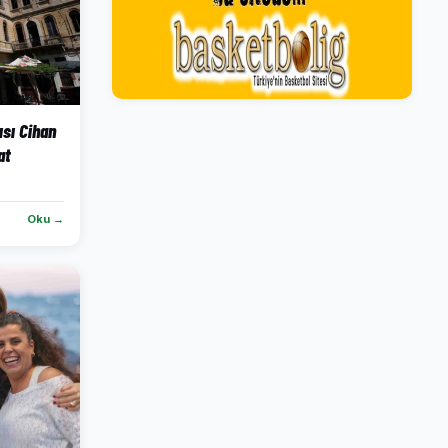
ısı Cihan
at
Oku →