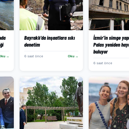
ında
Bayraklı'da inşaatlara sıkı
İzmir’in simge yap
ği
denetim
Palas yeniden hay
buluyor
Oku →
6 saat önce
Oku →
6 saat önce