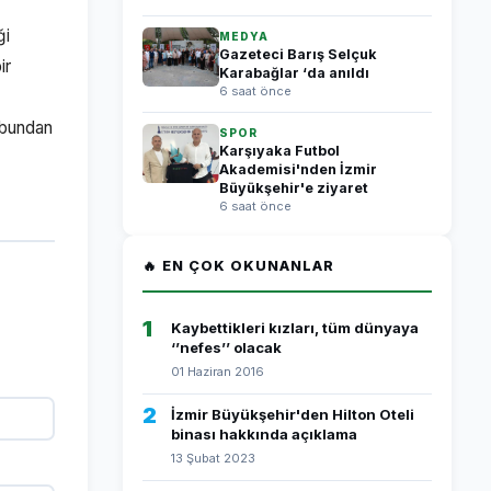
ği
MEDYA
Gazeteci Barış Selçuk
ir
Karabağlar ‘da anıldı
6 saat önce
 bundan
SPOR
Karşıyaka Futbol
Akademisi'nden İzmir
Büyükşehir'e ziyaret
6 saat önce
🔥 EN ÇOK OKUNANLAR
1
Kaybettikleri kızları, tüm dünyaya
‘’nefes’’ olacak
01 Haziran 2016
2
İzmir Büyükşehir'den Hilton Oteli
binası hakkında açıklama
13 Şubat 2023