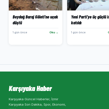
Beydağ Baraj Göleti'ne uçak
Yeni Parti'ye üç güçlü 
düştü
katıldı
1 gün önce
Oku →
1 gün önce
Karşıyaka Haber
Karşıyaka Güncel Haberler, İzmir
Karşıyaka Son Dakika, Spor, Ekonomi,