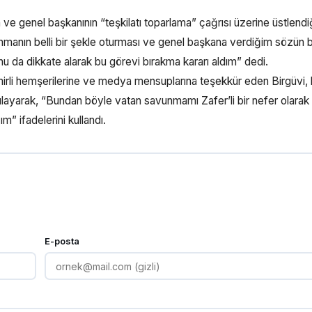
e genel başkanının “teşkilatı toparlama” çağrısı üzerine üstlendi
tlanmanın belli bir şekle oturması ve genel başkana verdiğim sözün b
 da dikkate alarak bu görevi bırakma kararı aldım” dedi.
irli hemşerilerine ve medya mensuplarına teşekkür eden Birgüvi,
gulayarak, “Bundan böyle vatan savunmamı Zafer’li bir nefer olarak
” ifadelerini kullandı.
E-posta