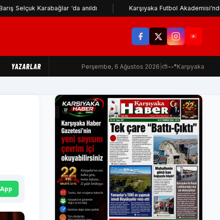
çuk Karabağlar ‘da anıldı
Karşıyaka Futbol Akademisi'nden İzmir 
YAZARLAR
Perşembe, 6 Ağustos 2026
|
⛅
--°
Karşıyaka
sApp