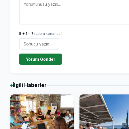
5 + 1 = ?
(spam koruması)
Yorum Gönder
İlgili Haberler