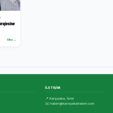
ı
projesine
Oku →
İLETIŞIM
📍 Karşıyaka, İzmir
✉️ haber@karsiyakahaber.com