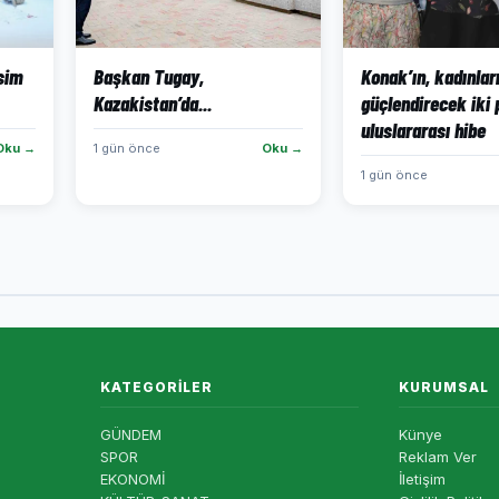
isim
Başkan Tugay,
Konak’ın, kadınlar
Kazakistan’da...
güçlendirecek iki 
uluslararası hibe
Oku →
1 gün önce
Oku →
1 gün önce
KATEGORILER
KURUMSAL
GÜNDEM
Künye
SPOR
Reklam Ver
EKONOMİ
İletişim