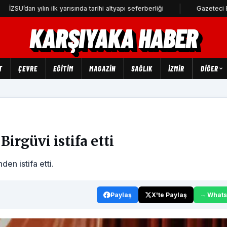
an yılın ilk yarısında tarihi altyapı seferberliği
Gazeteci Barış Sel
KARŞIYAKA HABER
T
ÇEVRE
EĞİTİM
MAGAZİN
SAĞLIK
İZMİR
DIĞER
Birgüvi istifa etti
den istifa etti.
Paylaş
X'te Paylaş
What