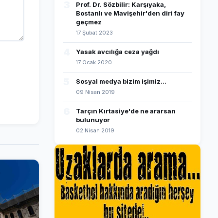
3
Prof. Dr. Sözbilir: Karşıyaka,
Bostanlı ve Mavişehir'den diri fay
geçmez
17 Şubat 2023
4
Yasak avcılığa ceza yağdı
17 Ocak 2020
5
Sosyal medya bizim işimiz...
09 Nisan 2019
6
Tarçın Kırtasiye'de ne ararsan
bulunuyor
02 Nisan 2019