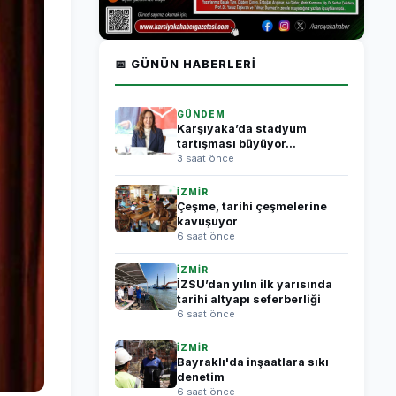
📅 GÜNÜN HABERLERI
GÜNDEM
Karşıyaka’da stadyum
tartışması büyüyor...
3 saat önce
İZMİR
Çeşme, tarihi çeşmelerine
kavuşuyor
6 saat önce
İZMİR
İZSU’dan yılın ilk yarısında
tarihi altyapı seferberliği
6 saat önce
İZMİR
Bayraklı'da inşaatlara sıkı
denetim
6 saat önce