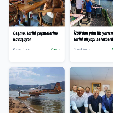
Çeşme, tarihi çeşmelerine
İZSU’dan yılın ilk yarıs
kavuşuyor
tarihi altyapı seferberli
6 saat önce
Oku →
6 saat önce