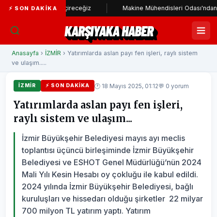
ayata geçireceğiz
Makine Mühendisleri Odası'ndan Başkan Ünsal'a
⚡ SON DAKIKA
KARŞIYAKA HABER
Anasayfa
›
İZMİR
› Yatırımlarda aslan payı fen işleri, raylı sistem
ve ulaşım.....
🕐 18 Mayıs 2025, 01:12
💬 0 yorum
İZMİR
⚡ SON DAKIKA
Yatırımlarda aslan payı fen işleri,
raylı sistem ve ulaşım...
İzmir Büyükşehir Belediyesi mayıs ayı meclis
toplantısı üçüncü birleşiminde İzmir Büyükşehir
Belediyesi ve ESHOT Genel Müdürlüğü’nün 2024
Mali Yılı Kesin Hesabı oy çokluğu ile kabul edildi.
2024 yılında İzmir Büyükşehir Belediyesi, bağlı
kuruluşları ve hissedarı olduğu şirketler 22 milyar
700 milyon TL yatırım yaptı. Yatırım