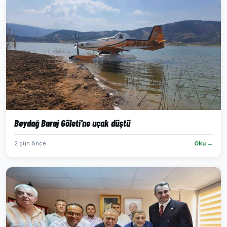
Beydağ Baraj Göleti'ne uçak düştü
2 gün önce
Oku →