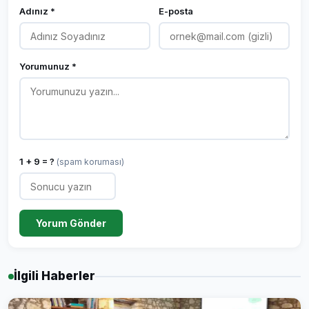
Adınız *
E-posta
Yorumunuz *
1 + 9 = ?
(spam koruması)
Yorum Gönder
İlgili Haberler