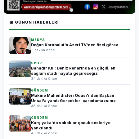
📅 GÜNÜN HABERLERI
MEDYA
Doğan Karabulut'a Azeri TV'den özel görev
11 dakika önce
SPOR
Bahadır Kul: Deniz kenarında en güçlü, en
sağlam stadı hayata geçireceğiz
34 dakika önce
GÜNDEM
Makine Mühendisleri Odası'ndan Başkan
Ünsal'a yanıt: Gerçekleri çarpıtamazsınız
38 dakika önce
GÜNDEM
Karşıyaka'da sokaklar çocuk sesleriye
yankılandı
43 dakika önce