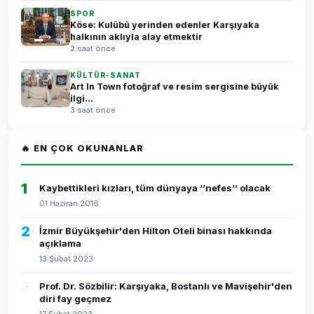
SPOR
Köse: Kulübü yerinden edenler Karşıyaka
halkının aklıyla alay etmektir
2 saat önce
KÜLTÜR-SANAT
Art In Town fotoğraf ve resim sergisine büyük
ilgi...
3 saat önce
🔥 EN ÇOK OKUNANLAR
1
Kaybettikleri kızları, tüm dünyaya ‘’nefes’’ olacak
01 Haziran 2016
2
İzmir Büyükşehir'den Hilton Oteli binası hakkında
açıklama
13 Şubat 2023
3
Prof. Dr. Sözbilir: Karşıyaka, Bostanlı ve Mavişehir'den
diri fay geçmez