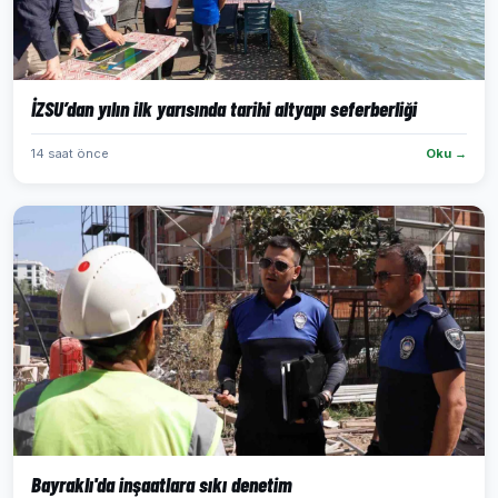
İZSU’dan yılın ilk yarısında tarihi altyapı seferberliği
14 saat önce
Oku →
Bayraklı'da inşaatlara sıkı denetim