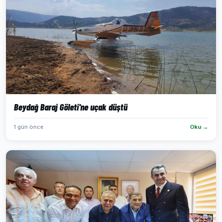
Beydağ Baraj Göleti'ne uçak düştü
1 gün önce
Oku →