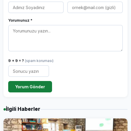
Yorumunuz *
9 + 9 = ?
(spam koruması)
Yorum Gönder
İlgili Haberler