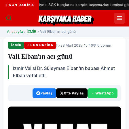
rşıyaka Belediyesi SGK borçlarına karşılık taşınmazları teminat gösterecek
⚡ SON DAKIKA
KARŞIYAKA HABER
Anasayfa
›
İZMİR
› Vali Elban'ın acı günü...
🕐 28 Mart 2025, 15:46
💬 0 yorum
İZMİR
⚡ SON DAKIKA
Vali Elban'ın acı günü
İzmir Valisi Dr. Süleyman Elban'ın babası Ahmet
Elban vefat etti.
Paylaş
X'te Paylaş
WhatsApp