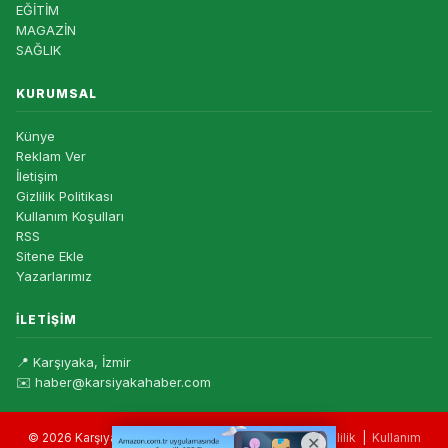
EĞİTİM
MAGAZİN
SAĞLIK
KURUMSAL
Künye
Reklam Ver
İletişim
Gizlilik Politikası
Kullanım Koşulları
RSS
Sitene Ekle
Yazarlarımız
İLETIŞIM
📍 Karşıyaka, İzmir
✉️ haber@karsiyakahaber.com
© 2026 Karşıyaka Haber — Tüm hakları saklıdır. |
Gizlilik
|
Kullanım