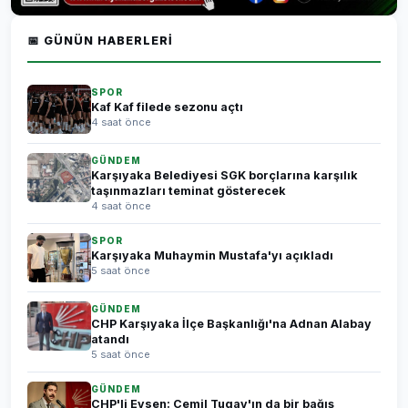
📅 GÜNÜN HABERLERI
SPOR
Kaf Kaf filede sezonu açtı
4 saat önce
GÜNDEM
Karşıyaka Belediyesi SGK borçlarına karşılık
taşınmazları teminat gösterecek
4 saat önce
SPOR
Karşıyaka Muhaymin Mustafa'yı açıkladı
5 saat önce
GÜNDEM
CHP Karşıyaka İlçe Başkanlığı'na Adnan Alabay
atandı
5 saat önce
GÜNDEM
CHP'li Evsen: Cemil Tugay'ın da bir bağış