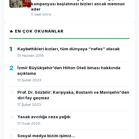
kampanyası başlatması bizleri ancak memnun
eder
5 saat önce
🔥 EN ÇOK OKUNANLAR
1
Kaybettikleri kızları, tüm dünyaya ‘’nefes’’ olacak
01 Haziran 2016
2
İzmir Büyükşehir'den Hilton Oteli binası hakkında
açıklama
13 Şubat 2023
3
Prof. Dr. Sözbilir: Karşıyaka, Bostanlı ve Mavişehir'den
diri fay geçmez
17 Şubat 2023
4
Yasak avcılığa ceza yağdı
17 Ocak 2020
5
Sosyal medya bizim işimiz...