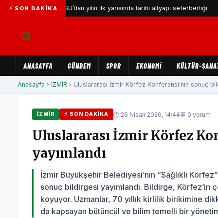
İZSU’dan yılın ilk yarısında tarihi altyapı seferberliği
Gaze
⚡ SON DAKIKA
ANASAYFA
GÜNDEM
SPOR
EKONOMİ
KÜLTÜR-SANA
Anasayfa
›
İZMİR
› Uluslararası İzmir Körfez Konferansı’nın sonuç bild
🕐 26 Nisan 2026, 14:44
💬 0 yorum
İZMİR
⚡ SON DAKIKA
Uluslararası İzmir Körfez Kon
yayımlandı
İzmir Büyükşehir Belediyesi’nin “Sağlıklı Körfez”
sonuç bildirgesi yayımlandı. Bildirge, Körfez’in ç
koyuyor. Uzmanlar, 70 yıllık kirlilik birikimine 
da kapsayan bütüncül ve bilim temelli bir yönet