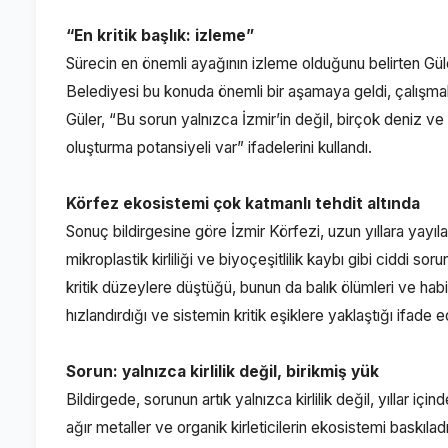
“En kritik başlık: izleme”
Sürecin en önemli ayağının izleme olduğunu belirten Güler,
Belediyesi bu konuda önemli bir aşamaya geldi, çalışma
Güler, “Bu sorun yalnızca İzmir’in değil, birçok deniz ve 
oluşturma potansiyeli var” ifadelerini kullandı.
Körfez ekosistemi çok katmanlı tehdit altında
Sonuç bildirgesine göre İzmir Körfezi, uzun yıllara yayıla
mikroplastik kirliliği ve biyoçeşitlilik kaybı gibi ciddi s
kritik düzeylere düştüğü, bunun da balık ölümleri ve habita
hızlandırdığı ve sistemin kritik eşiklere yaklaştığı ifade ed
Sorun: yalnızca kirlilik değil, birikmiş yük
Bildirgede, sorunun artık yalnızca kirlilik değil, yıllar iç
ağır metaller ve organik kirleticilerin ekosistemi baskıla