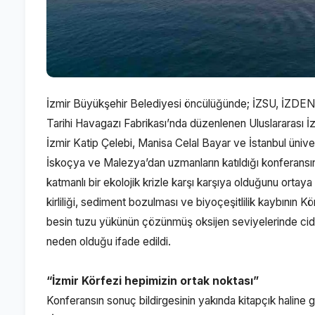
İzmir Büyükşehir Belediyesi öncülüğünde; İZSU, İZDENİZ 
Tarihi Havagazı Fabrikası’nda düzenlenen Uluslararası İz
İzmir Katip Çelebi, Manisa Celal Bayar ve İstanbul üniver
İskoçya ve Malezya’dan uzmanların katıldığı konferansın s
katmanlı bir ekolojik krizle karşı karşıya olduğunu ortaya
kirliliği, sediment bozulması ve biyoçeşitlilik kaybının K
besin tuzu yükünün çözünmüş oksijen seviyelerinde ciddi 
neden olduğu ifade edildi.
“İzmir Körfezi hepimizin ortak noktası”
Konferansın sonuç bildirgesinin yakında kitapçık haline 