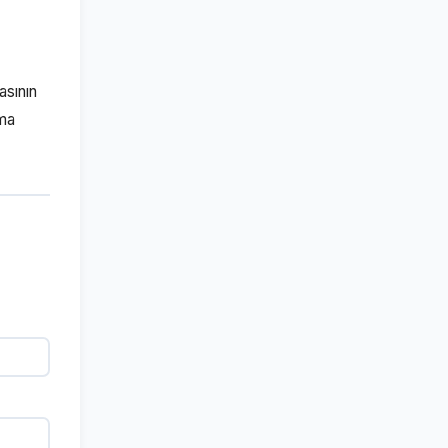
asının
tma