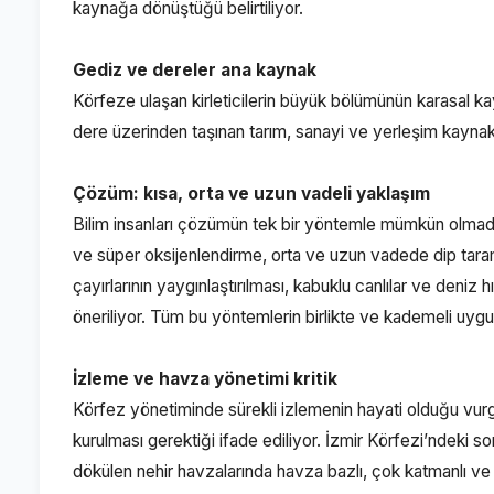
kaynağa dönüştüğü belirtiliyor.
Gediz ve dereler ana kaynak
Körfeze ulaşan kirleticilerin büyük bölümünün karasal kay
dere üzerinden taşınan tarım, sanayi ve yerleşim kaynaklı 
Çözüm: kısa, orta ve uzun vadeli yaklaşım
Bilim insanları çözümün tek bir yöntemle mümkün olmadığı
ve süper oksijenlendirme, orta ve uzun vadede dip tarama
çayırlarının yaygınlaştırılması, kabuklu canlılar ve deniz 
öneriliyor. Tüm bu yöntemlerin birlikte ve kademeli uygula
İzleme ve havza yönetimi kritik
Körfez yönetiminde sürekli izlemenin hayati olduğu vurg
kurulması gerektiği ifade ediliyor. İzmir Körfezi’ndeki 
dökülen nehir havzalarında havza bazlı, çok katmanlı ve k