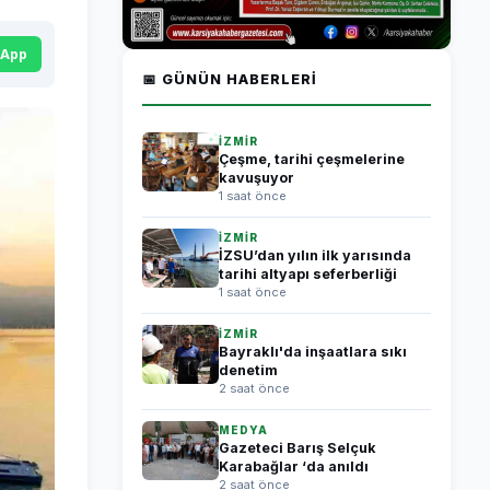
sApp
📅 GÜNÜN HABERLERI
İZMİR
Çeşme, tarihi çeşmelerine
kavuşuyor
1 saat önce
İZMİR
İZSU’dan yılın ilk yarısında
tarihi altyapı seferberliği
1 saat önce
İZMİR
Bayraklı'da inşaatlara sıkı
denetim
2 saat önce
MEDYA
Gazeteci Barış Selçuk
Karabağlar ‘da anıldı
2 saat önce