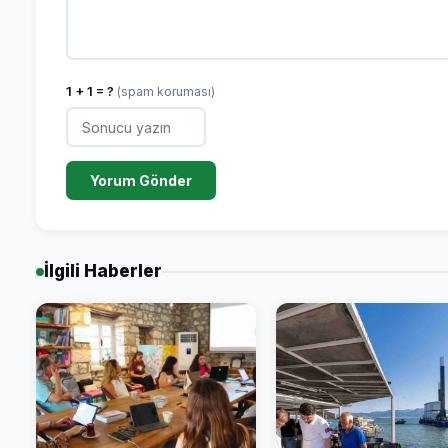
1 + 1 = ?
(spam koruması)
Yorum Gönder
İlgili Haberler