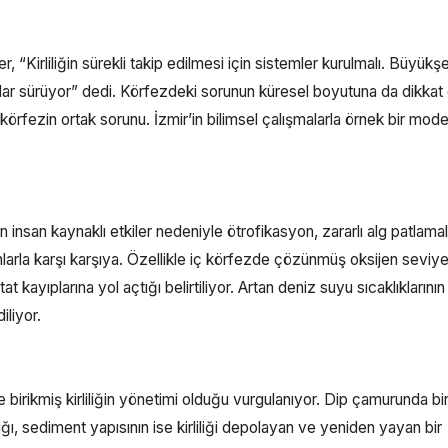
 “Kirliliğin sürekli takip edilmesi için sistemler kurulmalı. Büyükşe
lar sürüyor” dedi. Körfezdeki sorunun küresel boyutuna da dikkat
körfezin ortak sorunu. İzmir’in bilimsel çalışmalarla örnek bir mode
n insan kaynaklı etkiler nedeniyle ötrofikasyon, zararlı alg patlamal
orunlarla karşı karşıya. Özellikle iç körfezde çözünmüş oksijen seviye
t kayıplarına yol açtığı belirtiliyor. Artan deniz suyu sıcaklıklarının
iliyor.
inde birikmiş kirliliğin yönetimi olduğu vurgulanıyor. Dip çamurunda bi
dığı, sediment yapısının ise kirliliği depolayan ve yeniden yayan bir