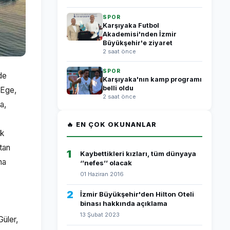
SPOR
Karşıyaka Futbol
Akademisi'nden İzmir
Büyükşehir'e ziyaret
2 saat önce
SPOR
de
Karşıyaka'nın kamp programı
belli oldu
 Ege,
2 saat önce
a,
🔥 EN ÇOK OKUNANLAR
ik
rtan
1
Kaybettikleri kızları, tüm dünyaya
na
‘’nefes’’ olacak
01 Haziran 2016
2
İzmir Büyükşehir'den Hilton Oteli
binası hakkında açıklama
13 Şubat 2023
Güler,