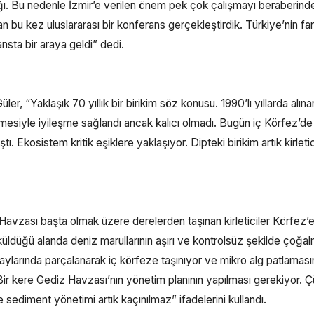
ağı. Bu nedenle İzmir’e verilen önem pek çok çalışmayı beraberind
 bu kez uluslararası bir konferans gerçekleştirdik. Türkiye’nin far
nsta bir araya geldi” dedi.
ler, “Yaklaşık 70 yıllık bir birikim söz konusu. 1990’lı yıllarda alına
mesiyle iyileşme sağlandı ancak kalıcı olmadı. Bugün iç Körfez’de
ı. Ekosistem kritik eşiklere yaklaşıyor. Dipteki birikim artık kirletic
 Havzası başta olmak üzere derelerden taşınan kirleticiler Körfez’
üldüğü alanda deniz marullarının aşırı ve kontrolsüz şekilde çoğa
 aylarında parçalanarak iç körfeze taşınıyor ve mikro alg patlaması
ir kere Gediz Havzası’nın yönetim planının yapılması gerekiyor. 
e sediment yönetimi artık kaçınılmaz” ifadelerini kullandı.