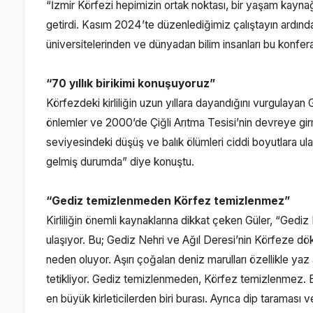
“İzmir Körfezi hepimizin ortak noktası, bir yaşam kayn
getirdi. Kasım 2024’te düzenlediğimiz çalıştayın ardından
üniversitelerinden ve dünyadan bilim insanları bu konfera
“70 yıllık birikimi konuşuyoruz”
Körfezdeki kirliliğin uzun yıllara dayandığını vurgulayan Gü
önlemler ve 2000’de Çiğli Arıtma Tesisi’nin devreye gir
seviyesindeki düşüş ve balık ölümleri ciddi boyutlara ulaşt
gelmiş durumda” diye konuştu.
“Gediz temizlenmeden Körfez temizlenmez”
Kirliliğin önemli kaynaklarına dikkat çeken Güler, “Gediz
ulaşıyor. Bu; Gediz Nehri ve Ağıl Deresi’nin Körfeze dök
neden oluyor. Aşırı çoğalan deniz marulları özellikle yaz
tetikliyor. Gediz temizlenmeden, Körfez temizlenmez. B
en büyük kirleticilerden biri burası. Ayrıca dip taraması v