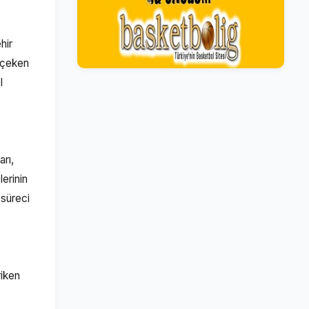
hir
 çeken
l
arı,
lerinin
 süreci
riken