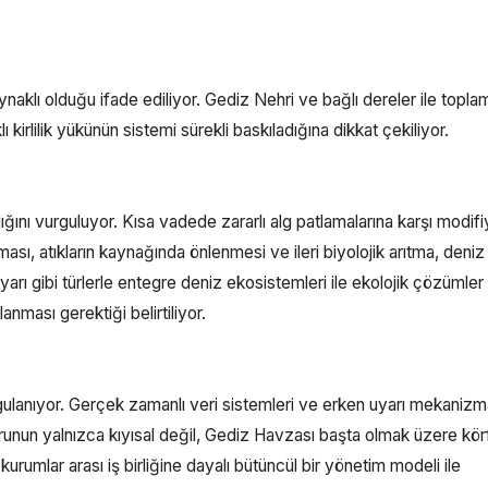
naklı olduğu ifade ediliyor. Gediz Nehri ve bağlı dereler ile topla
kirlilik yükünün sistemi sürekli baskıladığına dikkat çekiliyor.
nı vurguluyor. Kısa vadede zararlı alg patlamalarına karşı modifiy
sı, atıkların kaynağında önlenmesi ve ileri biyolojik arıtma, deniz
hıyarı gibi türlerle entegre deniz ekosistemleri ile ekolojik çözümler
nması gerektiği belirtiliyor.
ulanıyor. Gerçek zamanlı veri sistemleri ve erken uyarı mekanizma
sorunun yalnızca kıyısal değil, Gediz Havzası başta olmak üzere kö
urumlar arası iş birliğine dayalı bütüncül bir yönetim modeli ile