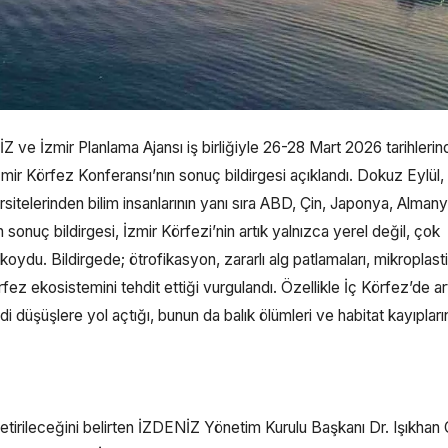
ve İzmir Planlama Ajansı iş birliğiyle 26-28 Mart 2026 tarihlerin
mir Körfez Konferansı’nın sonuç bildirgesi açıklandı. Dokuz Eylül,
sitelerinden bilim insanlarının yanı sıra ABD, Çin, Japonya, Almany
onuç bildirgesi, İzmir Körfezi’nin artık yalnızca yerel değil, çok
 koydu. Bildirgede; ötrofikasyon, zararlı alg patlamaları, mikroplast
örfez ekosistemini tehdit ettiği vurgulandı. Özellikle İç Körfez’de a
düşüşlere yol açtığı, bunun da balık ölümleri ve habitat kayıpları
getirileceğini belirten İZDENİZ Yönetim Kurulu Başkanı Dr. Işıkhan 