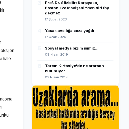
e
3
Prof. Dr. Sözbilir: Karşıyaka,
Bostanlı ve Mavişehir'den diri fay
klı
geçmez
17 Şubat 2023
4
Yasak avcılığa ceza yağdı
17 Ocak 2020
n
5
Sosyal medya bizim işimiz...
 oksijen
09 Nisan 2019
i hale
6
Tarçın Kırtasiye'de ne ararsan
bulunuyor
02 Nisan 2019
e
lmasına
nı
Çünkü