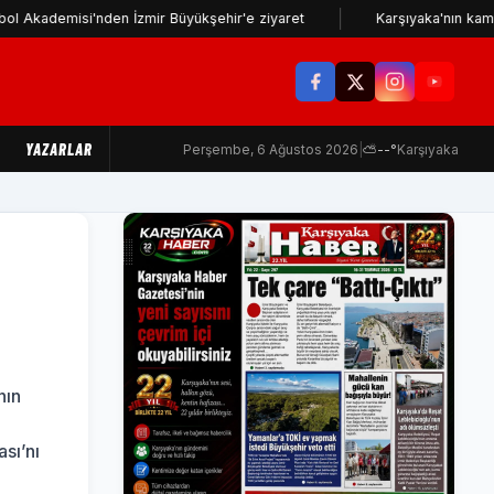
si'nden İzmir Büyükşehir'e ziyaret
Karşıyaka'nın kamp programı 
YAZARLAR
Perşembe, 6 Ağustos 2026
|
⛅
--°
Karşıyaka
nın
sı’nı