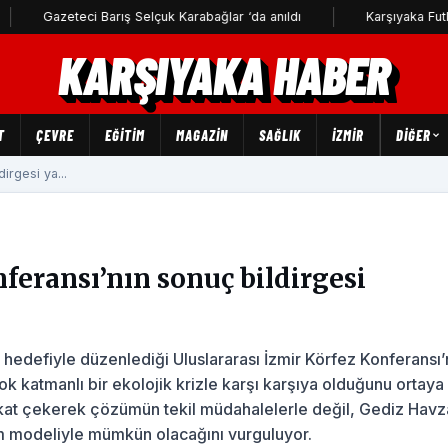
teci Barış Selçuk Karabağlar ‘da anıldı
Karşıyaka Futbol Akademi
KARŞIYAKA HABER
T
ÇEVRE
EĞİTİM
MAGAZİN
SAĞLIK
İZMİR
DIĞER
irgesi ya...
feransı’nın sonuç bildirgesi
 hedefiyle düzenlediği Uluslararası İzmir Körfez Konferansı’
ok katmanlı bir ekolojik krizle karşı karşıya olduğunu ortaya
dikkat çekerek çözümün tekil müdahalelerle değil, Gediz Havza
im modeliyle mümkün olacağını vurguluyor.