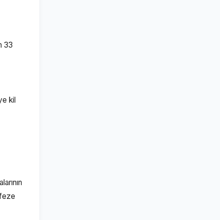
m 33
e kil
larının
rfeze