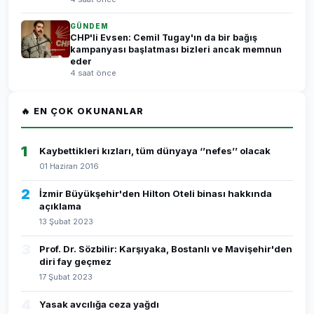
GÜNDEM
CHP'li Evsen: Cemil Tugay'ın da bir bağış
kampanyası başlatması bizleri ancak memnun
eder
4 saat önce
🔥 EN ÇOK OKUNANLAR
1
Kaybettikleri kızları, tüm dünyaya ‘’nefes’’ olacak
01 Haziran 2016
2
İzmir Büyükşehir'den Hilton Oteli binası hakkında
açıklama
13 Şubat 2023
3
Prof. Dr. Sözbilir: Karşıyaka, Bostanlı ve Mavişehir'den
diri fay geçmez
17 Şubat 2023
4
Yasak avcılığa ceza yağdı