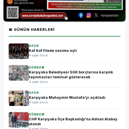
📅 GÜNÜN HABERLERI
SPOR
Kaf Kaf filede sezonu açtı
4 saat önce
GÜNDEM
Karşıyaka Belediyesi SGK borçlarına karşılık
taşınmazları teminat gösterecek
4 saat önce
SPOR
Karşıyaka Muhaymin Mustafa'yı açıkladı
4 saat önce
GÜNDEM
CHP Karşıyaka İlçe Başkanlığı'na Adnan Alabay
atandı
4 saat önce