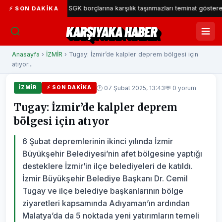
 Belediyesi SGK borçlarına karşılık taşınmazları teminat gösterecek
⚡ SON DAKIKA
KARŞIYAKA HABER
Anasayfa
›
İZMİR
› Tugay: İzmir’de kalpler deprem bölgesi için
atıyor...
🕐 07 Şubat 2025, 13:43
💬 0 yorum
İZMİR
⚡ SON DAKIKA
Tugay: İzmir’de kalpler deprem
bölgesi için atıyor
6 Şubat depremlerinin ikinci yılında İzmir
Büyükşehir Belediyesi’nin afet bölgesine yaptığı
desteklere İzmir’in ilçe belediyeleri de katıldı.
İzmir Büyükşehir Belediye Başkanı Dr. Cemil
Tugay ve ilçe belediye başkanlarının bölge
ziyaretleri kapsamında Adıyaman’ın ardından
Malatya’da da 5 noktada yeni yatırımların temeli