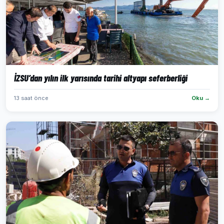
İZSU’dan yılın ilk yarısında tarihi altyapı seferberliği
13 saat önce
Oku →