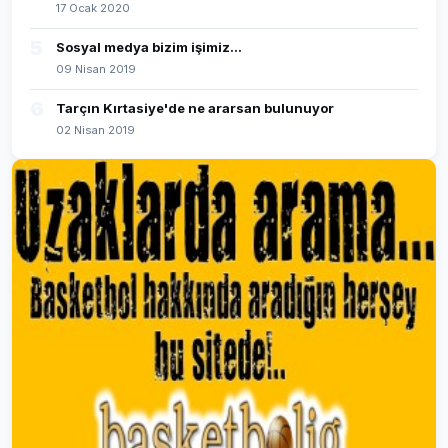
17 Ocak 2020
5
Sosyal medya bizim işimiz...
09 Nisan 2019
6
Tarçın Kırtasiye'de ne ararsan bulunuyor
02 Nisan 2019