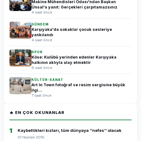
Makine Mühendisleri Odası'ndan Başkan
Ünsal'a yanıt: Gerçekleri çarpıtamazsınız
4 saat önce
GÜNDEM
Karşıyaka'da sokaklar çocuk sesleriye
yankılandı
4 saat önce
SPOR
Köse: Kulübü yerinden edenler Karşıyaka
halkının aklıyla alay etmektir
6 saat önce
KÜLTÜR-SANAT
Art In Town fotoğraf ve resim sergisine büyük
ilgi...
7 saat önce
🔥 EN ÇOK OKUNANLAR
1
Kaybettikleri kızları, tüm dünyaya ‘’nefes’’ olacak
01 Haziran 2016