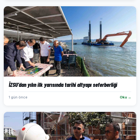
İZSU’dan yılın ilk yarısında tarihi altyapı seferberliği
1 gün önce
Oku →