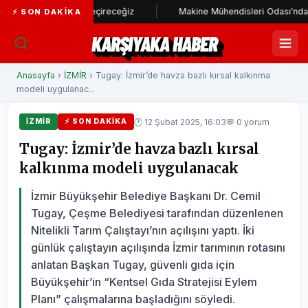
hayata geçireceğiz
Makine Mühendisleri Odası'ndan Başkan Ünsal'
⚡ SON DAKIKA
KARŞIYAKA HABER
Anasayfa
›
İZMİR
› Tugay: İzmir’de havza bazlı kırsal kalkınma
modeli uygulanac...
🕐 12 Şubat 2025, 16:03
💬 0 yorum
İZMİR
⚡ SON DAKIKA
Tugay: İzmir’de havza bazlı kırsal
kalkınma modeli uygulanacak
İzmir Büyükşehir Belediye Başkanı Dr. Cemil
Tugay, Çeşme Belediyesi tarafından düzenlenen
Nitelikli Tarım Çalıştayı’nın açılışını yaptı. İki
günlük çalıştayın açılışında İzmir tarımının rotasını
anlatan Başkan Tugay, güvenli gıda için
Büyükşehir’in “Kentsel Gıda Stratejisi Eylem
Planı” çalışmalarına başladığını söyledi.