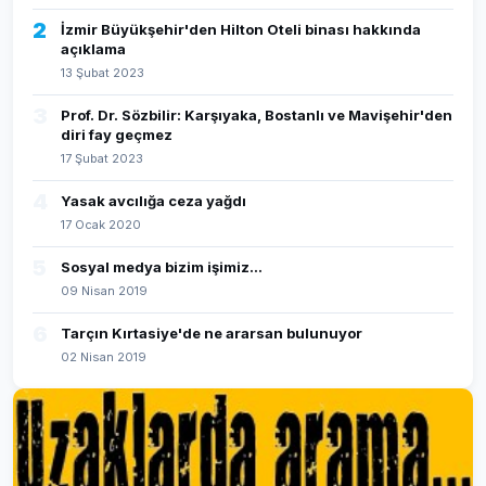
2
İzmir Büyükşehir'den Hilton Oteli binası hakkında
açıklama
13 Şubat 2023
3
Prof. Dr. Sözbilir: Karşıyaka, Bostanlı ve Mavişehir'den
diri fay geçmez
17 Şubat 2023
4
Yasak avcılığa ceza yağdı
17 Ocak 2020
5
Sosyal medya bizim işimiz...
09 Nisan 2019
6
Tarçın Kırtasiye'de ne ararsan bulunuyor
02 Nisan 2019