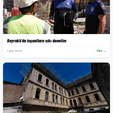
Bayraklı'da inşaatlara sıkı denetim
1 gün önce
Oku →