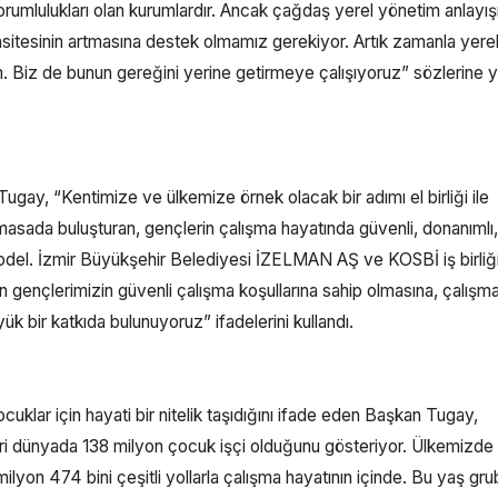
i sorumlulukları olan kurumlardır. Ancak çağdaş yerel yönetim anlayış
asitesinin artmasına destek olmamız gerekiyor. Artık zamanla yere
. Biz de bunun gereğini yerine getirmeye çalışıyoruz” sözlerine 
 Tugay, “Kentimize ve ülkemize örnek olacak bir adımı el birliği ile
masada buluşturan, gençlerin çalışma hayatında güvenli, donanımlı,
model. İzmir Büyükşehir Belediyesi İZELMAN AŞ ve KOSBİ iş birliğ
gençlerimizin güvenli çalışma koşullarına sahip olmasına, çalışm
ük bir katkıda bulunuyoruz” ifadelerini kullandı.
cuklar için hayati bir nitelik taşıdığını ifade eden Başkan Tugay,
ri dünyada 138 milyon çocuk işçi olduğunu gösteriyor. Ülkemizde
ilyon 474 bini çeşitli yollarla çalışma hayatının içinde. Bu yaş gr