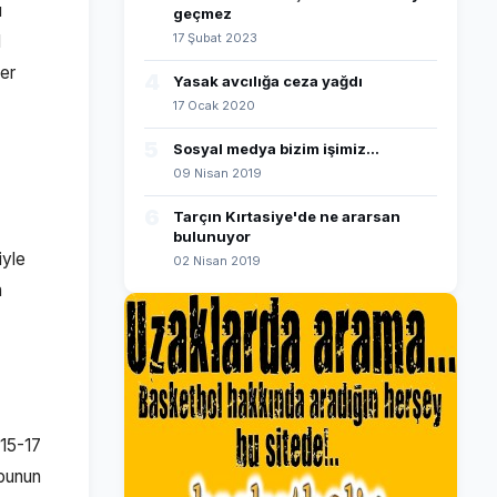
ı
geçmez
17 Şubat 2023
l
yer
4
Yasak avcılığa ceza yağdı
17 Ocak 2020
5
Sosyal medya bizim işimiz...
09 Nisan 2019
6
Tarçın Kırtasiye'de ne ararsan
bulunuyor
iyle
02 Nisan 2019
a
 15-17
ubunun