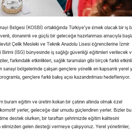
i Bölgesi (KOSBİ) ortaklığında Türkiye’ye örnek olacak bir iş bir
üvenli, donanımlı ve güçlü bir geleceğe hazırlanması amacıyla başla
vlüt Çelik Mesleki ve Teknik Anadolu Lisesi öğrencilerine İzmir
irimi (İSG) bünyesinde iş sağlığı güvenliği eğitimleri verilecek 
, farkındalık etkinlikleri, sağlık taramaları gibi birçok farklı etkinl
 sanayi bölgelerinde çalışan gençlere yönelik en kapsamlı yerel 
programla, gençlere farklı bakış açısı kazandırılması hedefleniyor.
buram eğitim ve üretim kokan bir çatının altında olmak özel
okomotif yerler, geleceğe dair umudu güçlendiren yerler. Bizler bu
time destek olurken, bir taraftan şehrimizde eğitim kalitesini
n elimizden gelen desteği vermeye çalışıyoruz. Yerel yönetimler,