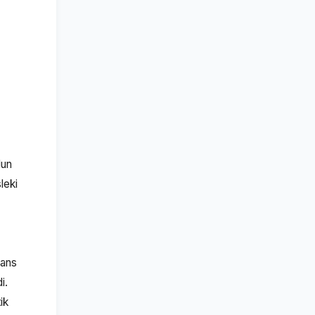
lun
leki
wans
i.
ik