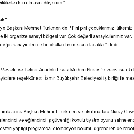
klerle dolu olmasını diliyorum.”
cak”
 Başkanı Mehmet Türkmen de, “Pırıl pırıl çocuklarımız, ülkemizi
iki organize sanayi bölgesi var. Çok değerli sanayicilerimiz var.
eleceğin sanayicileri de bu okullardan mezun olacaklar” dedi.
 Mesleki ve Teknik Anadolu Lisesi Müdürü Nuray Gowans ise oku
cilere teşekkür etti. İzmir Büyükşehir Belediyesi iş birliği ile mes
Kurulu adına Başkan Mehmet Türkmen ve okul müdürü Nuray Go
lendirici ve eğlendirici iş güvenliği konulu tiyatro oyunu sahnelend
i gösteri yaptığı programda, otomasyon bölümü öğrencileri de robot