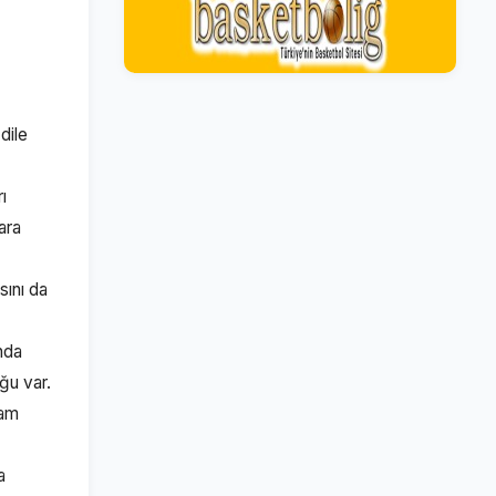
dile
ı
ara
sını da
nda
ğu var.
ham
a