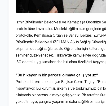
İzmir Büyükşehir Belediyesi ve Kemalpaşa Organize Sanay
protokolüne imza atıldı. Mesleki eğitim alan gençlerin g
protokolle, Kemalpaşa Organize Sanayi Bölgesi Zülfü-Me
Büyükşehir Belediyesi İZELMAN AŞ İş Sağlığı Güvenliği B
ekipman desteği sağlanacak. Öğrenciler için kültürel geziler
seminer düzenlenecek. Türkiye’de kamu eliyle doğrudan
İSG destek uygulamalarından biri olma özelliğini taşıyan 
“Bu hikayenin bir parçası olmaya çalışıyoruz”
Protokol töreninde konuşan Başkan Cemil Tugay, “Buram 
hissettiriyor. Bu kurumlar, ülkemiz ve toplumumuz için l
hikâyenin bir parçası olmaya çalışıyoruz. Bir taraftan üre
yükseltmeye, çalışma yaşamının daha sağlıklı olması içi