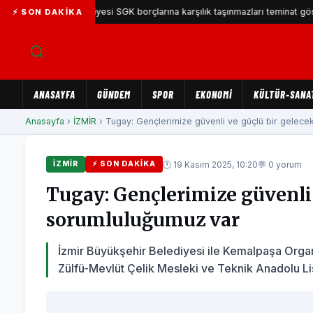
ıyaka Belediyesi SGK borçlarına karşılık taşınmazları teminat gösterecek
⚡ SON DAKIKA
ANASAYFA
GÜNDEM
SPOR
EKONOMİ
KÜLTÜR-SANA
Anasayfa
›
İZMİR
› Tugay: Gençlerimize güvenli ve güçlü bir gelece
🕐 19 Kasım 2025, 10:20
💬 0 yorum
İZMİR
⚡ SON DAKIKA
Tugay: Gençlerimize güvenli
sorumluluğumuz var
İzmir Büyükşehir Belediyesi ile Kemalpaşa Orga
Zülfü-Mevlüt Çelik Mesleki ve Teknik Anadolu Lis