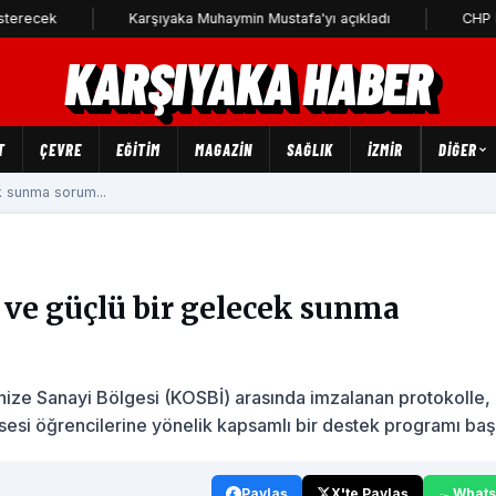
Karşıyaka Muhaymin Mustafa'yı açıkladı
CHP Karşıyaka İ
KARŞIYAKA HABER
T
ÇEVRE
EĞİTİM
MAGAZİN
SAĞLIK
İZMİR
DIĞER
k sunma sorum...
 ve güçlü bir gelecek sunma
nize Sanayi Bölgesi (KOSBİ) arasında imzalanan protokolle
esi öğrencilerine yönelik kapsamlı bir destek programı başla
Paylaş
X'te Paylaş
What