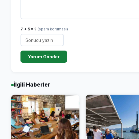
7 + 5 = ?
(spam koruması)
Yorum Gönder
İlgili Haberler