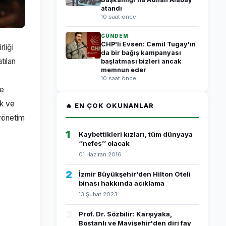
atandı
10 saat önce
GÜNDEM
CHP'li Evsen: Cemil Tugay'ın
liği
da bir bağış kampanyası
tılan
başlatması bizleri ancak
memnun eder
10 saat önce
ve
ik ve
🔥 EN ÇOK OKUNANLAR
yönetim
1
Kaybettikleri kızları, tüm dünyaya
‘’nefes’’ olacak
01 Haziran 2016
2
İzmir Büyükşehir'den Hilton Oteli
binası hakkında açıklama
13 Şubat 2023
3
Prof. Dr. Sözbilir: Karşıyaka,
Bostanlı ve Mavişehir'den diri fay