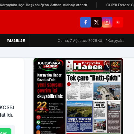
lçe Başkanlığı'na Adnan Alabay atandı
CHP'li Evsen: Cemil Tuga
YAZARLAR
Cuma, 7 Ağustos 2026
|
⛅
--°
Karşıyaka
, KOSBİ
tıldı.
sApp