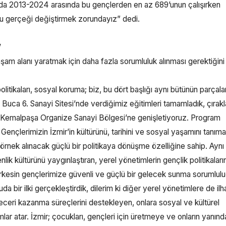
ızda 2013-2024 arasında bu gençlerden en az 689’unun çalışırken
 bu gerçeği değiştirmek zorundayız” dedi.
”
am alanı yaratmak için daha fazla sorumluluk alınması gerektiğini 
politikaları, sosyal koruma; biz, bu dört başlığı aynı bütünün parçalar
la Buca 6. Sanayi Sitesi’nde verdiğimiz eğitimleri tamamladık, çırakl
 Kemalpaşa Organize Sanayi Bölgesi’ne genişletiyoruz. Program
nçlerimizin İzmir’in kültürünü, tarihini ve sosyal yaşamını tanıma
 örnek alınacak güçlü bir politikaya dönüşme özelliğine sahip. Aynı
k kültürünü yaygınlaştıran, yerel yönetimlerin gençlik politikaları
herkesin gençlerimize güvenli ve güçlü bir gelecek sunma sorumlulu
a bir ilki gerçekleştirdik, dilerim ki diğer yerel yönetimlere de il
 beceri kazanma süreçlerini destekleyen, onlara sosyal ve kültürel
lar atar. İzmir; çocukları, gençleri için üretmeye ve onların yanınd