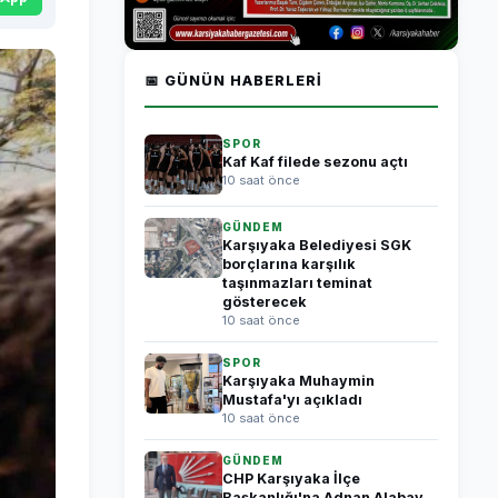
📅 GÜNÜN HABERLERI
SPOR
Kaf Kaf filede sezonu açtı
10 saat önce
GÜNDEM
Karşıyaka Belediyesi SGK
borçlarına karşılık
taşınmazları teminat
gösterecek
10 saat önce
SPOR
Karşıyaka Muhaymin
Mustafa'yı açıkladı
10 saat önce
GÜNDEM
CHP Karşıyaka İlçe
Başkanlığı'na Adnan Alabay