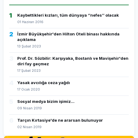
1
Kaybettikleri kızları, tüm dünyaya ‘’nefes’’ olacak
01 Haziran 2016
2
İzmir Büyükşehir'den Hilton Oteli binası hakkında
açıklama
13 Şubat 2023
3
Prof. Dr. Sözbilir: Karşıyaka, Bostanlı ve Mavişehir'den
diri fay geçmez
17 Şubat 2023
4
Yasak avcılığa ceza yağdı
17 Ocak 2020
5
Sosyal medya bizim işimiz...
09 Nisan 2019
6
Tarçın Kırtasiye'de ne ararsan bulunuyor
02 Nisan 2019