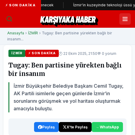
 yeniden incelenecek
İzmir'in kuzeyinde teknoloji üssü yükseliyor
⚡ SON DAKIKA
KARŞIYAKA HABER
Anasayfa
›
İZMİR
› Tugay: Ben partisine yürekten bağlı bir
insanım...
🕐 22 Ekim 2025, 21:50
💬 0 yorum
İZMİR
⚡ SON DAKIKA
Tugay: Ben partisine yürekten bağlı
bir insanım
İzmir Büyükşehir Belediye Başkanı Cemil Tugay,
AK Partili isimlerle geçen günlerde İzmir’in
sorunlarını görüşmek ve yol haritası oluşturmak
amacıyla buluştu.
Paylaş
X'te Paylaş
WhatsApp