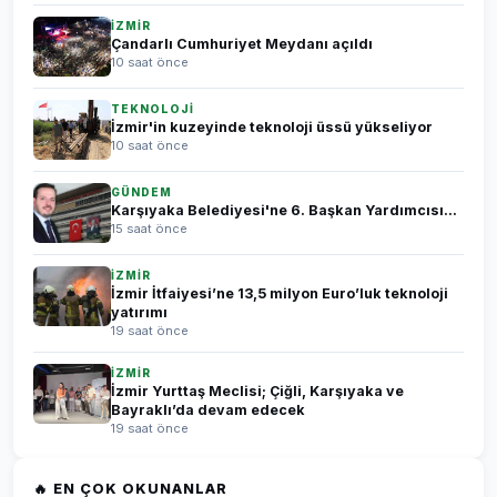
İZMİR
Çandarlı Cumhuriyet Meydanı açıldı
10 saat önce
TEKNOLOJİ
İzmir'in kuzeyinde teknoloji üssü yükseliyor
10 saat önce
GÜNDEM
Karşıyaka Belediyesi'ne 6. Başkan Yardımcısı...
15 saat önce
İZMİR
İzmir İtfaiyesi’ne 13,5 milyon Euro’luk teknoloji
yatırımı
19 saat önce
İZMİR
İzmir Yurttaş Meclisi; Çiğli, Karşıyaka ve
Bayraklı’da devam edecek
19 saat önce
🔥 EN ÇOK OKUNANLAR