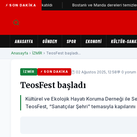
İ Parti'ye katıldı
Bostanlı ve Manda dereleri temizlendi
⚡ SON DAKIKA
ANASAYFA
GÜNDEM
SPOR
EKONOMİ
KÜLTÜR-SANA
Anasayfa
›
İZMİR
› TeosFest başladı...
🕐 02 Ağustos 2025, 12:58
💬 0 yorum
İZMİR
⚡ SON DAKIKA
TeosFest başladı
Kültürel ve Ekolojik Hayatı Koruma Derneği ile Sef
TeosFest, “Sanatçılar Şehri” temasıyla kapılarını a