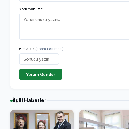
Yorumunuz *
6 + 2 = ?
(spam koruması)
Yorum Gönder
İlgili Haberler