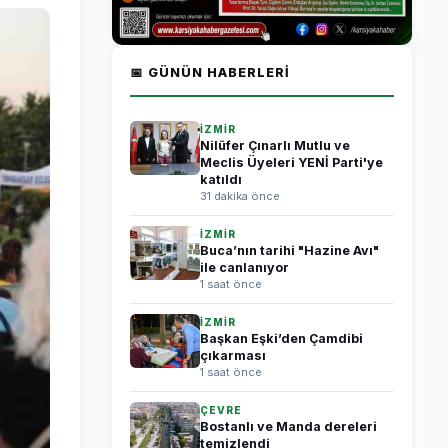
📅 GÜNÜN HABERLERI
İZMİR
Nilüfer Çınarlı Mutlu ve
Meclis Üyeleri YENİ Parti'ye
katıldı
31 dakika önce
İZMİR
Buca’nın tarihi "Hazine Avı"
ile canlanıyor
1 saat önce
İZMİR
Başkan Eşki’den Çamdibi
çıkarması
1 saat önce
ÇEVRE
Bostanlı ve Manda dereleri
temizlendi