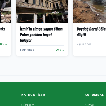
sıkı
İzmir’in simge yapısı Cihan
Beydağ Baraj Göle
Palas yeniden hayat
düştü
buluyor
Oku →
2 gün önce
1 gün önce
Oku →
KATEGORILER
KURUMSAL
GÜNDEM
Künye