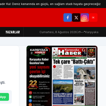
niz kenarında en güçlü, en sağlam stadı hayata geçireceğiz
Maki
YAZARLAR
Cumartesi, 8 Ağustos 2026
|
⛅
--°
Karşıyaka
şti.
sApp