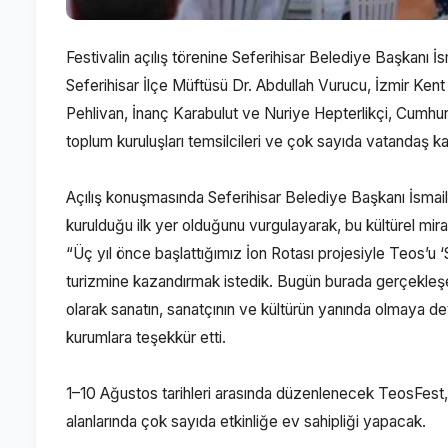
Festivalin açılış törenine Seferihisar Belediye Başkanı 
Seferihisar İlçe Müftüsü Dr. Abdullah Vurucu, İzmir K
Pehlivan, İnanç Karabulut ve Nuriye Hepterlikçi, Cumhuriy
toplum kuruluşları temsilcileri ve çok sayıda vatandaş kat
Açılış konuşmasında Seferihisar Belediye Başkanı İsmail Y
kurulduğu ilk yer olduğunu vurgulayarak, bu kültürel mira
“Üç yıl önce başlattığımız İon Rotası projesiyle Teos’u ‘
turizmine kazandırmak istedik. Bugün burada gerçekleşen
olarak sanatın, sanatçının ve kültürün yanında olmaya d
kurumlara teşekkür etti.
1–10 Ağustos tarihleri arasında düzenlenecek TeosFest, S
alanlarında çok sayıda etkinliğe ev sahipliği yapacak.