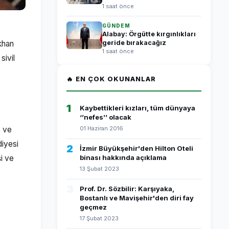
1 saat önce
GÜNDEM
Alabay: Örgütte kırgınlıkları
khan
geride bırakacağız
1 saat önce
sivil
🔥 EN ÇOK OKUNANLAR
1
Kaybettikleri kızları, tüm dünyaya
‘’nefes’’ olacak
e ve
01 Haziran 2016
diyesi
2
İzmir Büyükşehir'den Hilton Oteli
i ve
binası hakkında açıklama
13 Şubat 2023
3
Prof. Dr. Sözbilir: Karşıyaka,
Bostanlı ve Mavişehir'den diri fay
geçmez
17 Şubat 2023