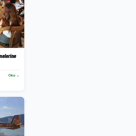
melerine
Oku →