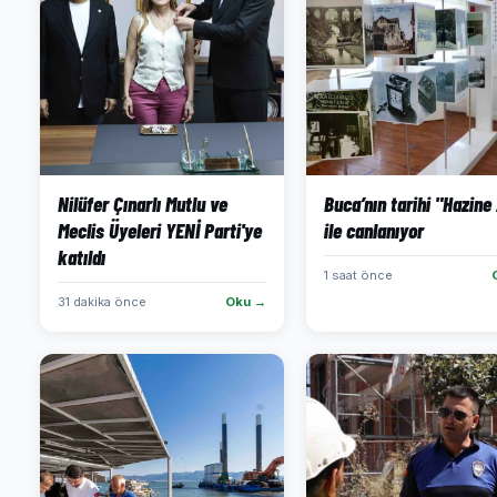
Nilüfer Çınarlı Mutlu ve
Buca’nın tarihi "Hazine 
Meclis Üyeleri YENİ Parti'ye
ile canlanıyor
katıldı
1 saat önce
31 dakika önce
Oku →