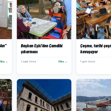
Avı"
Başkan Eşki’den Çamdibi
Çeşme, tarihi çeş
çıkarması
kavuşuyor
Oku →
1 saat önce
Oku →
1 gün önce