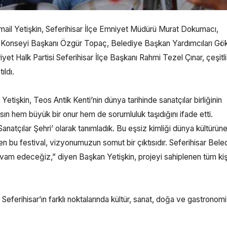
İsmail Yetişkin, Seferihisar İlçe Emniyet Müdürü Murat Dokumacı,
ent Konseyi Başkanı Özgür Topaç, Belediye Başkan Yardımcıları Gö
et Halk Partisi Seferihisar İlçe Başkanı Rahmi Tezel Çınar, çeşitli 
ıldı.
etişkin, Teos Antik Kenti’nin dünya tarihinde sanatçılar birliğinin
sın hem büyük bir onur hem de sorumluluk taşıdığını ifade etti.
Sanatçılar Şehri’ olarak tanımladık. Bu eşsiz kimliği dünya kültürün
 bu festival, vizyonumuzun somut bir çıktısıdır. Seferihisar Bele
evam edeceğiz,” diyen Başkan Yetişkin, projeyi sahiplenen tüm kiş
eferihisar’ın farklı noktalarında kültür, sanat, doğa ve gastronomi