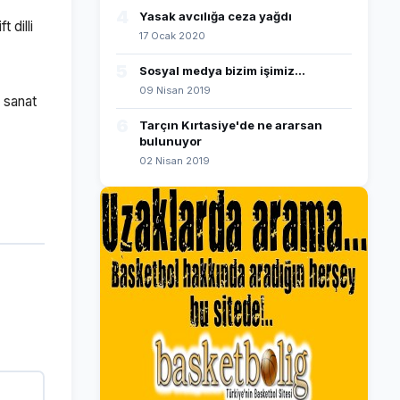
4
Yasak avcılığa ceza yağdı
 dilli
17 Ocak 2020
5
Sosyal medya bizim işimiz...
09 Nisan 2019
a sanat
6
Tarçın Kırtasiye'de ne ararsan
bulunuyor
02 Nisan 2019