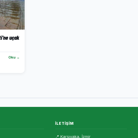
ti'ne uçak
Oku →
İLETIŞIM
📍 Karşıyaka, İzmir