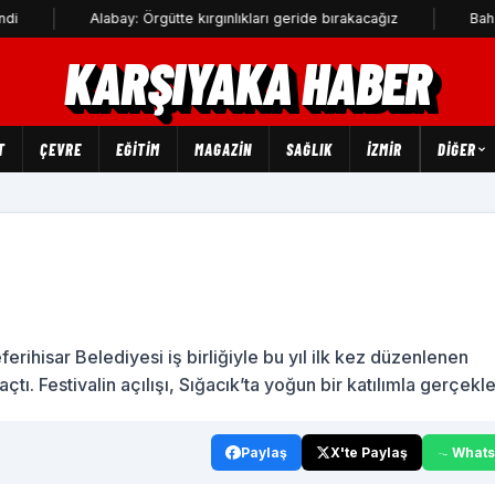
Alabay: Örgütte kırgınlıkları geride bırakacağız
Bahadır Kul: De
KARŞIYAKA HABER
T
ÇEVRE
EĞİTİM
MAGAZİN
SAĞLIK
İZMİR
DIĞER
erihisar Belediyesi iş birliğiyle bu yıl ilk kez düzenlenen
çtı. Festivalin açılışı, Sığacık’ta yoğun bir katılımla gerçekle
Paylaş
X'te Paylaş
What