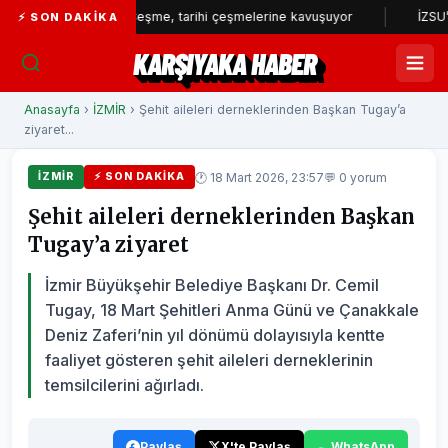
.
Çeşme, tarihi çeşmelerine kavuşuyor
İZSU’dan yılın i
⚡ SON DAKIKA
KARŞIYAKA HABER
Anasayfa
›
İZMİR
› Şehit aileleri derneklerinden Başkan Tugay’a
ziyaret...
🕐 18 Mart 2026, 23:57
💬 0 yorum
İZMİR
⚡ SON DAKIKA
Şehit aileleri derneklerinden Başkan
Tugay’a ziyaret
İzmir Büyükşehir Belediye Başkanı Dr. Cemil
Tugay, 18 Mart Şehitleri Anma Günü ve Çanakkale
Deniz Zaferi’nin yıl dönümü dolayısıyla kentte
faaliyet gösteren şehit aileleri derneklerinin
temsilcilerini ağırladı.
Paylaş
X'te Paylaş
WhatsApp