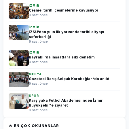
İZMİR
Çeşme, tarihi çeşmelerine kavuşuyor
9 saat önce
İZMİR
İZSU’dan yılın ilk yarısında tarihi altyapı
seferberliği
9 saat önce
İZMİR
Bayraklı'da inşaatlara sıkı denetim
9 saat önce
MEDYA
Gazeteci Barış Selçuk Karabağlar ‘da anıldı
9 saat önce
SPOR
Karşıyaka Futbol Akademisi'nden İzmir
Büyükşehir'e ziyaret
9 saat önce
🔥 EN ÇOK OKUNANLAR