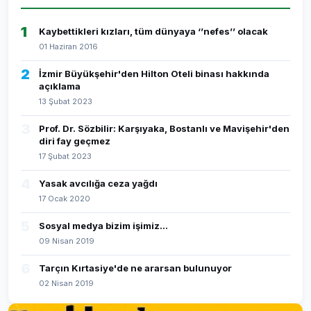
1
Kaybettikleri kızları, tüm dünyaya ‘’nefes’’ olacak
01 Haziran 2016
2
İzmir Büyükşehir'den Hilton Oteli binası hakkında
açıklama
13 Şubat 2023
3
Prof. Dr. Sözbilir: Karşıyaka, Bostanlı ve Mavişehir'den
diri fay geçmez
17 Şubat 2023
4
Yasak avcılığa ceza yağdı
17 Ocak 2020
5
Sosyal medya bizim işimiz...
09 Nisan 2019
6
Tarçın Kırtasiye'de ne ararsan bulunuyor
02 Nisan 2019