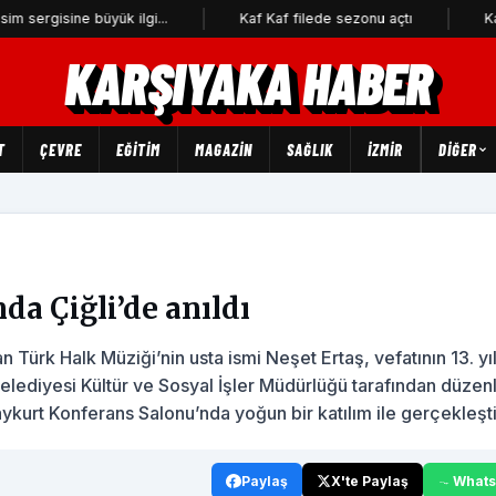
 büyük ilgi...
Kaf Kaf filede sezonu açtı
Karşıyaka Bel
KARŞIYAKA HABER
T
ÇEVRE
EĞİTİM
MAGAZİN
SAĞLIK
İZMİR
DIĞER
nda Çiğli’de anıldı
 Türk Halk Müziği’nin usta ismi Neşet Ertaş, vefatının 13. yı
 Belediyesi Kültür ve Sosyal İşler Müdürlüğü tarafından düze
ykurt Konferans Salonu’nda yoğun bir katılım ile gerçekleşti
Paylaş
X'te Paylaş
What