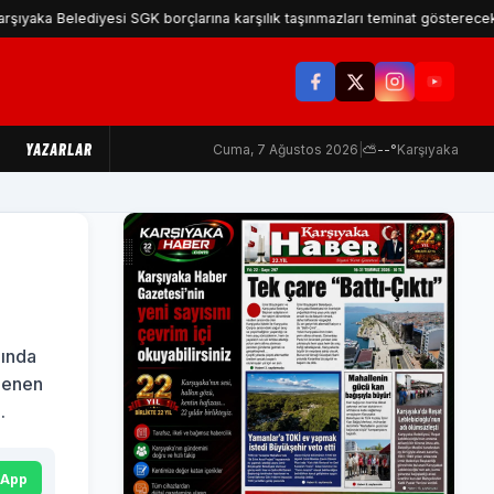
ediyesi SGK borçlarına karşılık taşınmazları teminat gösterecek
YAZARLAR
Cuma, 7 Ağustos 2026
|
⛅
--°
Karşıyaka
lında
nlenen
.
sApp