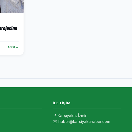
ı
projesine
Oku →
İLETIŞIM
📍 Karşıyaka, İzmir
✉️ haber@karsiyakahaber.com