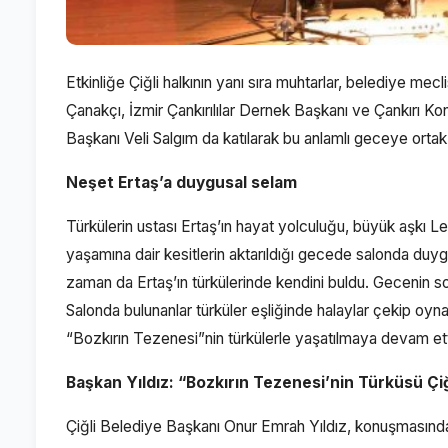
Etkinliğe Çiğli halkının yanı sıra muhtarlar, belediye mecl
Çanakçı, İzmir Çankırılılar Dernek Başkanı ve Çankırı 
Başkanı Veli Salgım da katılarak bu anlamlı geceye ortak
Neşet Ertaş’a duygusal selam
Türkülerin ustası Ertaş’ın hayat yolculuğu, büyük aşkı L
yaşamına dair kesitlerin aktarıldığı gecede salonda duygu
zaman da Ertaş’ın türkülerinde kendini buldu. Gecenin son
Salonda bulunanlar türküler eşliğinde halaylar çekip oyna
“Bozkırın Tezenesi”nin türkülerle yaşatılmaya devam etti
Başkan Yıldız: “Bozkırın Tezenesi’nin Türküsü Çi
Çiğli Belediye Başkanı Onur Emrah Yıldız, konuşmasında