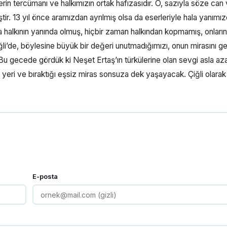
erin tercümanı ve halkımızın ortak hafızasıdır. O, sazıyla söze can
ştir. 13 yıl önce aramızdan ayrılmış olsa da eserleriyle hala yanımız
halkının yanında olmuş, hiçbir zaman halkından kopmamış, onların
iğli’de, böylesine büyük bir değeri unutmadığımızı, onun mirasını g
 Bu gecede gördük ki Neşet Ertaş’ın türkülerine olan sevgi asla az
i yeri ve bıraktığı eşsiz miras sonsuza dek yaşayacak. Çiğli olarak
E-posta