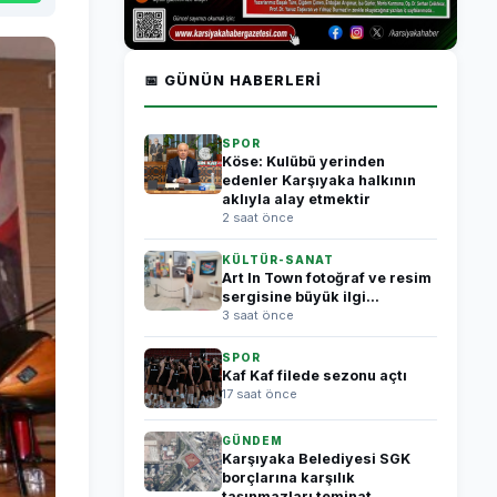
📅 GÜNÜN HABERLERI
SPOR
Köse: Kulübü yerinden
edenler Karşıyaka halkının
aklıyla alay etmektir
2 saat önce
KÜLTÜR-SANAT
Art In Town fotoğraf ve resim
sergisine büyük ilgi...
3 saat önce
SPOR
Kaf Kaf filede sezonu açtı
17 saat önce
GÜNDEM
Karşıyaka Belediyesi SGK
borçlarına karşılık
taşınmazları teminat