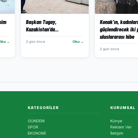
isim
Başkan Tugay,
Konak’ın, kadınlar
Kazakistan’da...
güçlendirecek iki 
uluslararası hibe
Oku →
2 gün önce
Oku →
2 gün önce
KATEGORILER
KURUMSAL
GÜNDEM
Künye
SPOR
Reklam Ver
EKONOMİ
İletişim