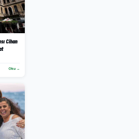
ısı Cihan
at
Oku →