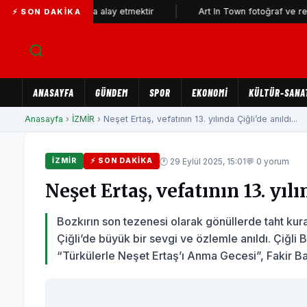
ının aklıyla alay etmektir
Art In Town fotoğraf ve resim sergisine
⚡ SON DAKIKA
ANASAYFA
GÜNDEM
SPOR
EKONOMİ
KÜLTÜR-SANA
Anasayfa
›
İZMİR
› Neşet Ertaş, vefatının 13. yılında Çiğli’de anıldı...
🕐 29 Eylül 2025, 15:01
💬 0 yorum
İZMİR
⚡ SON DAKIKA
Neşet Ertaş, vefatının 13. yılı
Bozkırın son tezenesi olarak gönüllerde taht kuran
Çiğli’de büyük bir sevgi ve özlemle anıldı. Çiğli
“Türkülerle Neşet Ertaş’ı Anma Gecesi”, Fakir Ba