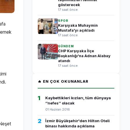
gösterecek
17 saat önce
SPOR
afa
Karşıyaka Muhaymin
Mustafa'yı açıkladı
Dernek
17 saat önce
GÜNDEM
CHP Karşıyaka İlçe
Başkanlığı'na Adnan Alabay
atandı
17 saat önce
kimi
ndi.
🔥 EN ÇOK OKUNANLAR
1
Kaybettikleri kızları, tüm dünyaya
‘’nefes’’ olacak
01 Haziran 2016
2
İzmir Büyükşehir'den Hilton Oteli
 Neşet
binası hakkında açıklama