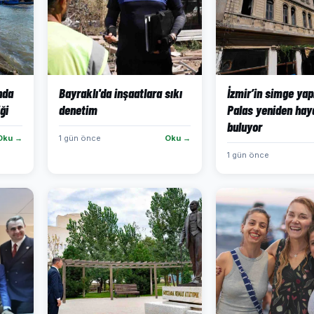
ında
Bayraklı'da inşaatlara sıkı
İzmir’in simge yap
ği
denetim
Palas yeniden hay
buluyor
Oku →
1 gün önce
Oku →
1 gün önce