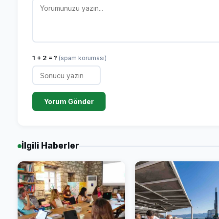
1 + 2 = ?
(spam koruması)
Yorum Gönder
İlgili Haberler