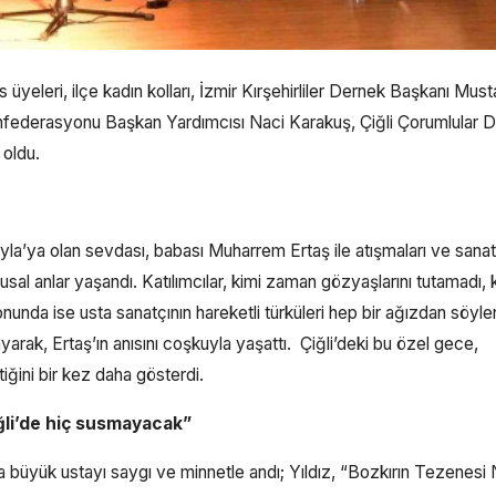
is üyeleri, ilçe kadın kolları, İzmir Kırşehirliler Dernek Başkanı Must
Konfederasyonu Başkan Yardımcısı Naci Karakuş, Çiğli Çorumlular 
 oldu.
eyla’ya olan sevdası, babası Muharrem Ertaş ile atışmaları ve sanat
sal anlar yaşandı. Katılımcılar, kimi zaman gözyaşlarını tutamadı, 
unda ise usta sanatçının hareketli türküleri hep bir ağızdan söyle
yarak, Ertaş’ın anısını coşkuyla yaşattı. Çiğli’deki bu özel gece,
ğini bir kez daha gösterdi.
ğli’de hiç susmayacak”
 büyük ustayı saygı ve minnetle andı; Yıldız, “Bozkırın Tezenesi