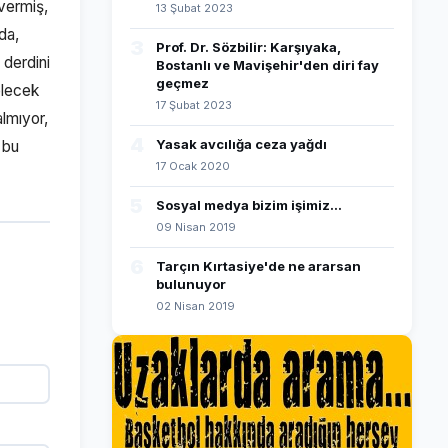
 vermiş,
13 Şubat 2023
da,
3
Prof. Dr. Sözbilir: Karşıyaka,
 derdini
Bostanlı ve Mavişehir'den diri fay
geçmez
elecek
17 Şubat 2023
almıyor,
4
Yasak avcılığa ceza yağdı
 bu
17 Ocak 2020
5
Sosyal medya bizim işimiz...
09 Nisan 2019
6
Tarçın Kırtasiye'de ne ararsan
bulunuyor
02 Nisan 2019