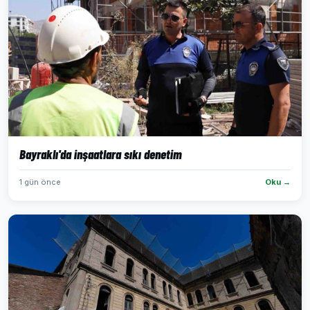
Bayraklı'da inşaatlara sıkı denetim
1 gün önce
Oku →