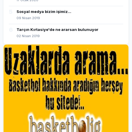
17 Ocak 2020
5
Sosyal medya bizim işimiz...
09 Nisan 2019
6
Tarçın Kırtasiye'de ne ararsan bulunuyor
02 Nisan 2019