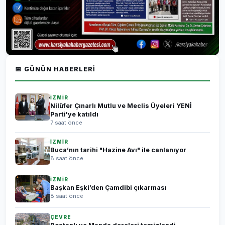
📅 GÜNÜN HABERLERI
İZMİR
Nilüfer Çınarlı Mutlu ve Meclis Üyeleri YENİ
Parti'ye katıldı
7 saat önce
İZMİR
Buca’nın tarihi "Hazine Avı" ile canlanıyor
8 saat önce
İZMİR
Başkan Eşki’den Çamdibi çıkarması
8 saat önce
ÇEVRE