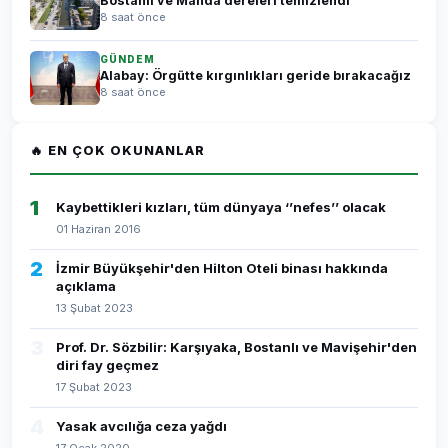
Bostanlı ve Manda dereleri temizlendi
8 saat önce
GÜNDEM
Alabay: Örgütte kırgınlıkları geride bırakacağız
8 saat önce
🔥 EN ÇOK OKUNANLAR
1
Kaybettikleri kızları, tüm dünyaya ‘’nefes’’ olacak
01 Haziran 2016
2
İzmir Büyükşehir'den Hilton Oteli binası hakkında
açıklama
13 Şubat 2023
3
Prof. Dr. Sözbilir: Karşıyaka, Bostanlı ve Mavişehir'den
diri fay geçmez
17 Şubat 2023
4
Yasak avcılığa ceza yağdı