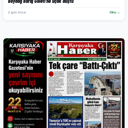
Beydağ Baraj Göleti'ne uçak düştü
2 gün önce
Oku →