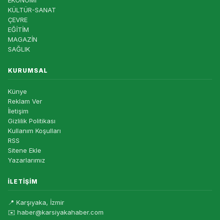
EKONOMİ
KÜLTÜR-SANAT
ÇEVRE
EĞİTİM
MAGAZİN
SAĞLIK
KURUMSAL
Künye
Reklam Ver
İletişim
Gizlilik Politikası
Kullanım Koşulları
RSS
Sitene Ekle
Yazarlarımız
İLETIŞIM
📍 Karşıyaka, İzmir
✉️ haber@karsiyakahaber.com