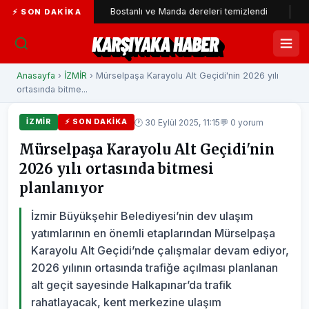
ıldı
Bostanlı ve Manda dereleri temizlendi
Alabay: Örg
⚡ SON DAKIKA
KARŞIYAKA HABER
Anasayfa
›
İZMİR
› Mürselpaşa Karayolu Alt Geçidi'nin 2026 yılı
ortasında bitme...
🕐 30 Eylül 2025, 11:15
💬 0 yorum
İZMİR
⚡ SON DAKIKA
Mürselpaşa Karayolu Alt Geçidi'nin
2026 yılı ortasında bitmesi
planlanıyor
İzmir Büyükşehir Belediyesi’nin dev ulaşım
yatımlarının en önemli etaplarından Mürselpaşa
Karayolu Alt Geçidi’nde çalışmalar devam ediyor,
2026 yılının ortasında trafiğe açılması planlanan
alt geçit sayesinde Halkapınar’da trafik
rahatlayacak, kent merkezine ulaşım