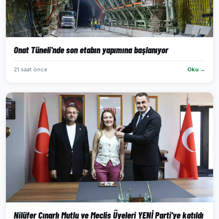
Onat Tüneli'nde son etabın yapımına başlanıyor
21 saat önce
Oku →
Nilüfer Çınarlı Mutlu ve Meclis Üyeleri YENİ Parti'ye katıldı