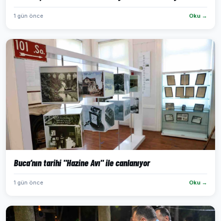
1 gün önce
Oku →
Buca’nın tarihi "Hazine Avı" ile canlanıyor
1 gün önce
Oku →