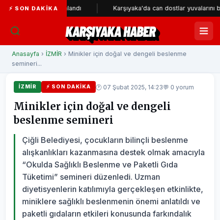
etresi tamamlandı
Karşıyaka'da can dostlar yuvalarını bekliyor
⚡ SON DAKIKA
KARŞIYAKA HABER
Anasayfa
›
İZMİR
› Minikler için doğal ve dengeli beslenme
semineri...
🕐 07 Şubat 2025, 14:23
💬 0 yorum
İZMİR
⚡ SON DAKIKA
Minikler için doğal ve dengeli
beslenme semineri
Çiğli Belediyesi, çocukların bilinçli beslenme
alışkanlıkları kazanmasına destek olmak amacıyla
“Okulda Sağlıklı Beslenme ve Paketli Gıda
Tüketimi” semineri düzenledi. Uzman
diyetisyenlerin katılımıyla gerçekleşen etkinlikte,
miniklere sağlıklı beslenmenin önemi anlatıldı ve
paketli gıdaların etkileri konusunda farkındalık