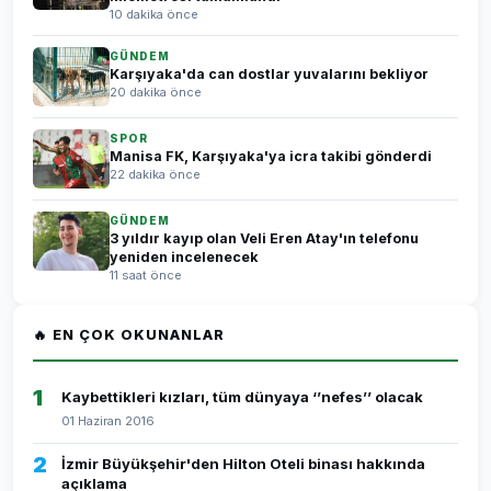
10 dakika önce
GÜNDEM
Karşıyaka'da can dostlar yuvalarını bekliyor
20 dakika önce
SPOR
Manisa FK, Karşıyaka'ya icra takibi gönderdi
22 dakika önce
GÜNDEM
3 yıldır kayıp olan Veli Eren Atay'ın telefonu
yeniden incelenecek
11 saat önce
🔥 EN ÇOK OKUNANLAR
1
Kaybettikleri kızları, tüm dünyaya ‘’nefes’’ olacak
01 Haziran 2016
2
İzmir Büyükşehir'den Hilton Oteli binası hakkında
açıklama