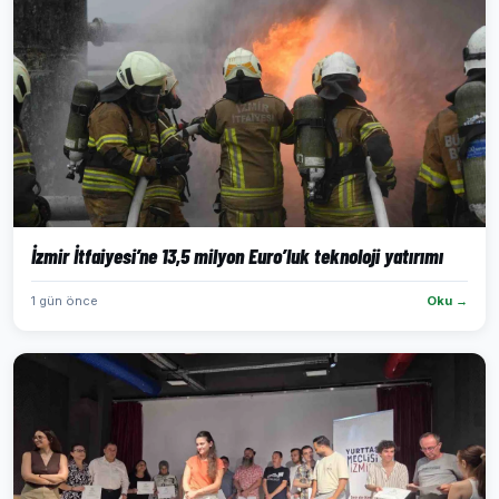
İzmir İtfaiyesi’ne 13,5 milyon Euro’luk teknoloji yatırımı
1 gün önce
Oku →