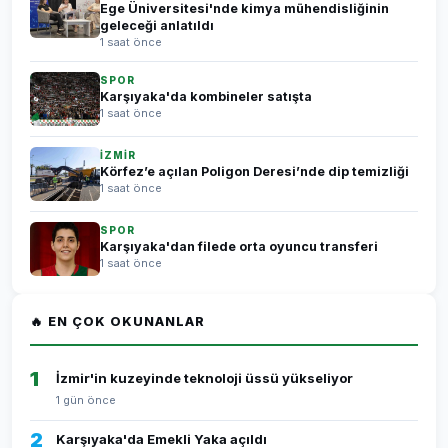
Ege Üniversitesi'nde kimya mühendisliğinin
geleceği anlatıldı
1 saat önce
SPOR
Karşıyaka'da kombineler satışta
1 saat önce
İZMİR
Körfez’e açılan Poligon Deresi’nde dip temizliği
1 saat önce
SPOR
Karşıyaka'dan filede orta oyuncu transferi
1 saat önce
🔥 EN ÇOK OKUNANLAR
1
İzmir'in kuzeyinde teknoloji üssü yükseliyor
1 gün önce
2
Karşıyaka'da Emekli Yaka açıldı