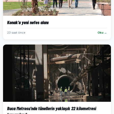
Konak’a yeni nefes alanı
23 saat önce
Oku →
Buca Metrosu'nda tünellerin yaklaşık 22 kilometresi