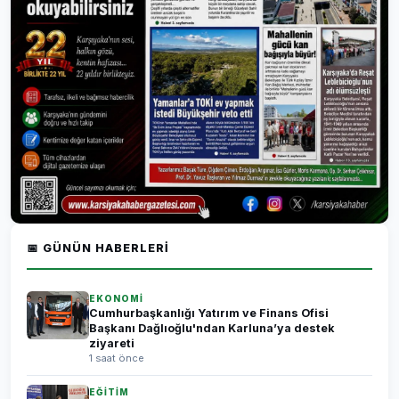
📅 GÜNÜN HABERLERI
EKONOMİ
Cumhurbaşkanlığı Yatırım ve Finans Ofisi
Başkanı Dağlıoğlu'ndan Karluna’ya destek
ziyareti
1 saat önce
EĞİTİM