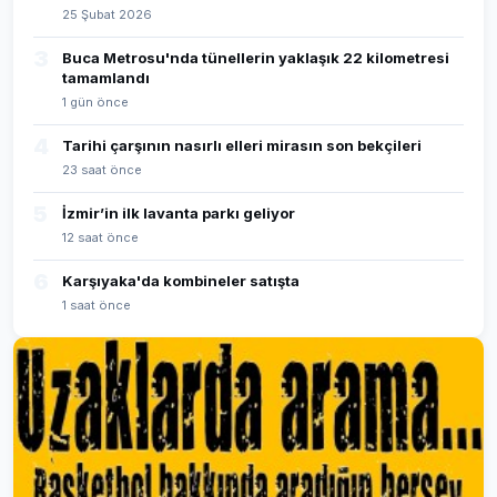
25 Şubat 2026
3
Buca Metrosu'nda tünellerin yaklaşık 22 kilometresi
tamamlandı
1 gün önce
4
Tarihi çarşının nasırlı elleri mirasın son bekçileri
23 saat önce
5
İzmir’in ilk lavanta parkı geliyor
12 saat önce
6
Karşıyaka'da kombineler satışta
1 saat önce