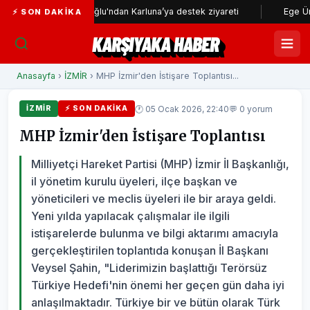
şkanı Dağlıoğlu'ndan Karluna’ya destek ziyareti
Ege Üniversitesi'
⚡ SON DAKIKA
KARŞIYAKA HABER
Anasayfa
›
İZMİR
› MHP İzmir'den İstişare Toplantısı...
🕐 05 Ocak 2026, 22:40
💬 0 yorum
İZMİR
⚡ SON DAKIKA
MHP İzmir'den İstişare Toplantısı
Milliyetçi Hareket Partisi (MHP) İzmir İl Başkanlığı,
il yönetim kurulu üyeleri, ilçe başkan ve
yöneticileri ve meclis üyeleri ile bir araya geldi.
Yeni yılda yapılacak çalışmalar ile ilgili
istişarelerde bulunma ve bilgi aktarımı amacıyla
gerçekleştirilen toplantıda konuşan İl Başkanı
Veysel Şahin, "Liderimizin başlattığı Terörsüz
Türkiye Hedefi'nin önemi her geçen gün daha iyi
anlaşılmaktadır. Türkiye bir ve bütün olarak Türk