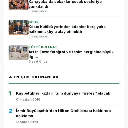
Karşıyaka'da sokaklar çocuk sesleriye
yankılandı
3 saat önce
SPOR
Köse: Kulübü yerinden edenler Karşıyaka
halkının aklıyla alay etmektir
5 saat önce
KÜLTÜR-SANAT
Art In Town fotoğraf ve resim sergisine büyük
ilgi...
6 saat önce
🔥 EN ÇOK OKUNANLAR
1
Kaybettikleri kızları, tüm dünyaya ‘’nefes’’ olacak
01 Haziran 2016
2
İzmir Büyükşehir'den Hilton Oteli binası hakkında
açıklama
13 Şubat 2023