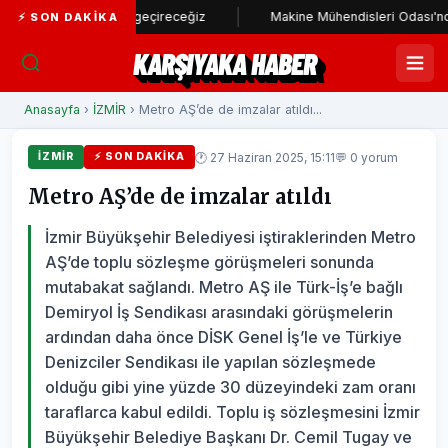
tadı hayata geçireceğiz
Makine Mühendisleri Odası'ndan Başkan Ü
⚡ SON DAKIKA
KARŞIYAKA HABER
Anasayfa
›
İZMİR
› Metro AŞ’de de imzalar atıldı...
🕐 27 Haziran 2025, 15:11
💬 0 yorum
İZMİR
⚡ SON DAKIKA
Metro AŞ’de de imzalar atıldı
İzmir Büyükşehir Belediyesi iştiraklerinden Metro
AŞ’de toplu sözleşme görüşmeleri sonunda
mutabakat sağlandı. Metro AŞ ile Türk-İş’e bağlı
Demiryol İş Sendikası arasındaki görüşmelerin
ardından daha önce DİSK Genel İş’le ve Türkiye
Denizciler Sendikası ile yapılan sözleşmede
olduğu gibi yine yüzde 30 düzeyindeki zam oranı
taraflarca kabul edildi. Toplu iş sözleşmesini İzmir
Büyükşehir Belediye Başkanı Dr. Cemil Tugay ve