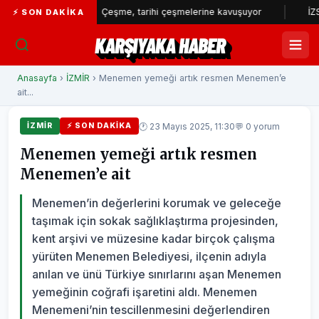
..
Çeşme, tarihi çeşmelerine kavuşuyor
İZSU’dan yılın
⚡ SON DAKIKA
KARŞIYAKA HABER
Anasayfa
›
İZMİR
› Menemen yemeği artık resmen Menemen’e
ait...
🕐 23 Mayıs 2025, 11:30
💬 0 yorum
İZMİR
⚡ SON DAKIKA
Menemen yemeği artık resmen
Menemen’e ait
Menemen’in değerlerini korumak ve geleceğe
taşımak için sokak sağlıklaştırma projesinden,
kent arşivi ve müzesine kadar birçok çalışma
yürüten Menemen Belediyesi, ilçenin adıyla
anılan ve ünü Türkiye sınırlarını aşan Menemen
yemeğinin coğrafi işaretini aldı. Menemen
Menemeni’nin tescillenmesini değerlendiren