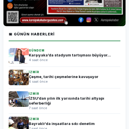
📅 GÜNÜN HABERLERI
GÜNDEM
Karşıyaka’da stadyum tartışması büyüyor...
4 saat önce
İZMİR
Çeşme, tarihi çeşmelerine kavuşuyor
6 saat önce
İZMİR
İZSU’dan yılın ilk yarısında tarihi altyapı
seferberliği
7 saat önce
İZMİR
Bayraklı'da inşaatlara sıkı denetim
7 saat önce