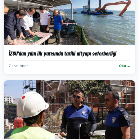
İZSU’dan yılın ilk yarısında tarihi altyapı seferberliği
7 saat önce
Oku →