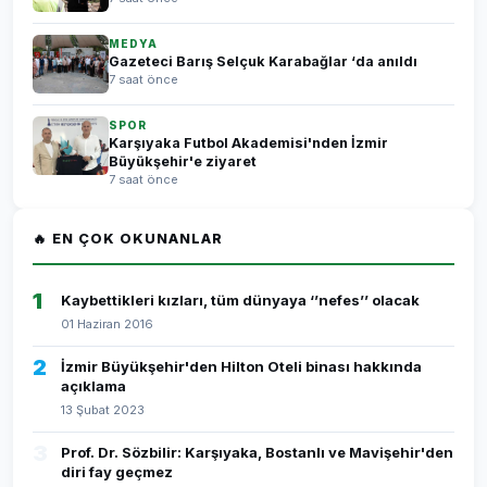
MEDYA
Gazeteci Barış Selçuk Karabağlar ‘da anıldı
7 saat önce
SPOR
Karşıyaka Futbol Akademisi'nden İzmir
Büyükşehir'e ziyaret
7 saat önce
🔥 EN ÇOK OKUNANLAR
1
Kaybettikleri kızları, tüm dünyaya ‘’nefes’’ olacak
01 Haziran 2016
2
İzmir Büyükşehir'den Hilton Oteli binası hakkında
açıklama
13 Şubat 2023
3
Prof. Dr. Sözbilir: Karşıyaka, Bostanlı ve Mavişehir'den
diri fay geçmez