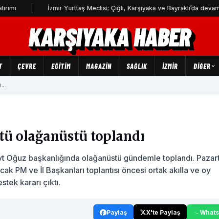
İzmir Yurttaş Meclisi; Çiğli, Karşıyaka ve Bayraklı’da devam edecek
KARŞIYAKA HABER
T
ÇEVRE
EĞİTİM
MAGAZİN
SAĞLIK
İZMİR
DIĞER
...
tü olağanüstü toplandı
neyt Oğuz başkanlığında olağanüstü gündemle toplandı. Pazar
k PM ve İl Başkanları toplantısı öncesi ortak akılla ve oy
tek kararı çıktı.
Paylaş
X'te Paylaş
What