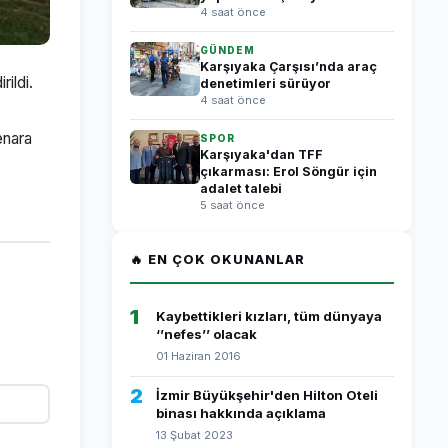
4 saat önce
GÜNDEM
Karşıyaka Çarşısı’nda araç
ildi.
denetimleri sürüyor
4 saat önce
kenara
SPOR
Karşıyaka'dan TFF
çıkarması: Erol Söngür için
adalet talebi
5 saat önce
🔥 EN ÇOK OKUNANLAR
1
Kaybettikleri kızları, tüm dünyaya
‘’nefes’’ olacak
01 Haziran 2016
2
İzmir Büyükşehir'den Hilton Oteli
binası hakkında açıklama
13 Şubat 2023