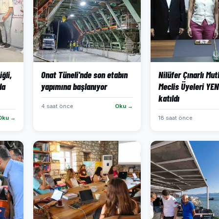
ğli,
Onat Tüneli'nde son etabın
Nilüfer Çınarlı Mut
da
yapımına başlanıyor
Meclis Üyeleri YEN
katıldı
4 saat önce
Oku →
Oku →
18 saat önce