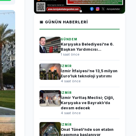
📅 GÜNÜN HABERLERI
GÜNDEM
Karşıyaka Belediyesi'ne 6.
Başkan Yardımcısı...
1 saat önce
İZMİR
İzmir İtfaiyesi’ne 13,5 milyon
Euro’luk teknoloji yatırımı
4 saat önce
İZMİR
İzmir Yurttaş Meclisi; Çiğli,
Karşıyaka ve Bayraklı’da
devam edecek
4 saat önce
İZMİR
Onat Tüneli'nde son etabın
yapımına başlanıyor