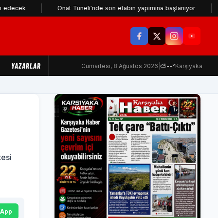
Onat Tüneli'nde son etabın yapımına başlanıyor
Karşıya
YAZARLAR
Cumartesi, 8 Ağustos 2026
|
⛅
--°
Karşıyaka
tesi
sApp