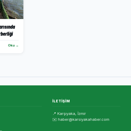
yarısında
rberliği
Oku →
İLETIŞIM
📍 Karşıyaka, İzmir
✉️ haber@karsiyakahaber.com