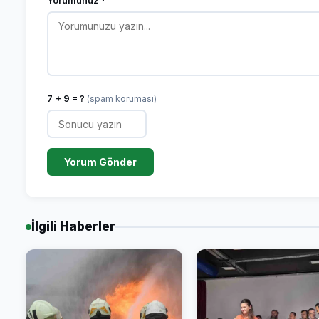
Yorumunuz *
7 + 9 = ?
(spam koruması)
Yorum Gönder
İlgili Haberler