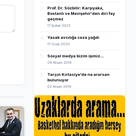
3
Prof. Dr. Sözbilir: Karşıyaka,
Bostanlı ve Mavişehir'den diri fay
geçmez
17 Şubat 2023
4
Yasak avcılığa ceza yağdı
17 Ocak 2020
5
Sosyal medya bizim işimiz...
09 Nisan 2019
6
Tarçın Kırtasiye'de ne ararsan
bulunuyor
02 Nisan 2019