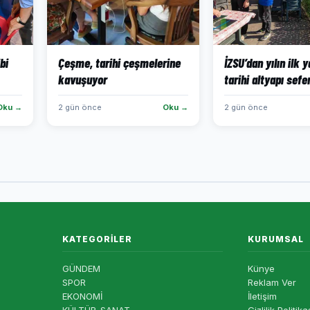
bi
Çeşme, tarihi çeşmelerine
İZSU’dan yılın ilk 
kavuşuyor
tarihi altyapı sefe
Oku →
2 gün önce
Oku →
2 gün önce
KATEGORILER
KURUMSAL
GÜNDEM
Künye
SPOR
Reklam Ver
EKONOMİ
İletişim