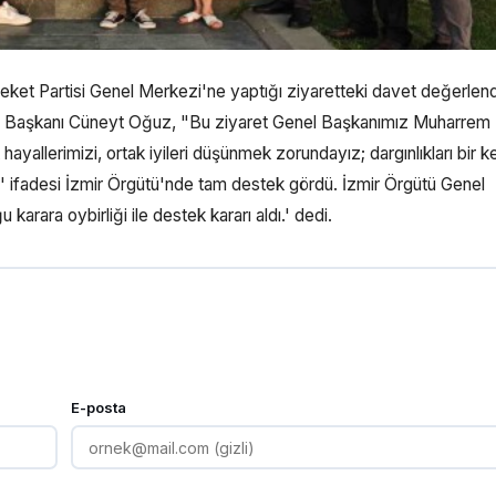
t Partisi Genel Merkezi'ne yaptığı ziyaretteki davet değerlendir
ir İl Başkanı Cüneyt Oğuz, "Bu ziyaret Genel Başkanımız Muharrem
k hayallerimizi, ortak iyileri düşünmek zorundayız; dargınlıkları bir 
yız.' ifadesi İzmir Örgütü'nde tam destek gördü. İzmir Örgütü Genel
karara oybirliği ile destek kararı aldı.' dedi.
E-posta