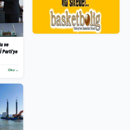
lu ve
İ Parti'ye
Oku →