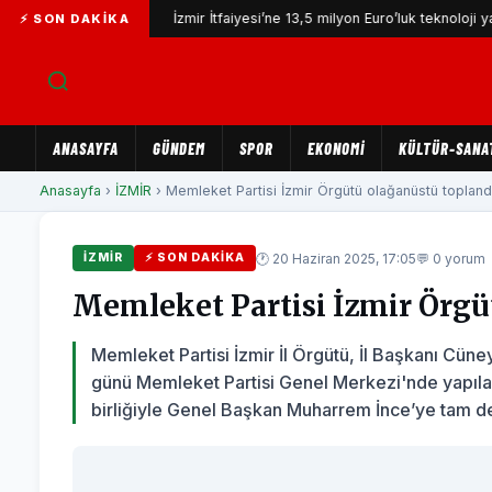
sı...
İzmir İtfaiyesi’ne 13,5 milyon Euro’luk teknoloji yatırımı
⚡ SON DAKIKA
ANASAYFA
GÜNDEM
SPOR
EKONOMİ
KÜLTÜR-SANA
Anasayfa
›
İZMİR
› Memleket Partisi İzmir Örgütü olağanüstü toplandı
🕐 20 Haziran 2025, 17:05
💬 0 yorum
İZMİR
⚡ SON DAKIKA
Memleket Partisi İzmir Örgü
Memleket Partisi İzmir İl Örgütü, İl Başkanı Cü
günü Memleket Partisi Genel Merkezi'nde yapılaca
birliğiyle Genel Başkan Muharrem İnce’ye tam des