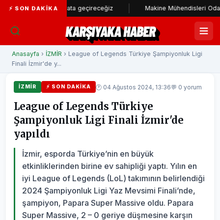
am stadı hayata geçireceğiz
Makine Mühendisleri Odası'ndan Başk
⚡ SON DAKIKA
KARŞIYAKA HABER
Anasayfa
›
İZMİR
› League of Legends Türkiye Şampiyonluk Ligi
Finali İzmir'de y...
🕐 04 Ağustos 2024, 13:36
💬 0 yorum
İZMİR
⚡ SON DAKIKA
League of Legends Türkiye
Şampiyonluk Ligi Finali İzmir'de
yapıldı
İzmir, esporda Türkiye’nin en büyük
etkinliklerinden birine ev sahipliği yaptı. Yılın en
iyi League of Legends (LoL) takımının belirlendiği
2024 Şampiyonluk Ligi Yaz Mevsimi Finali’nde,
şampiyon, Papara Super Massive oldu. Papara
Super Massive, 2 – 0 geriye düşmesine karşın