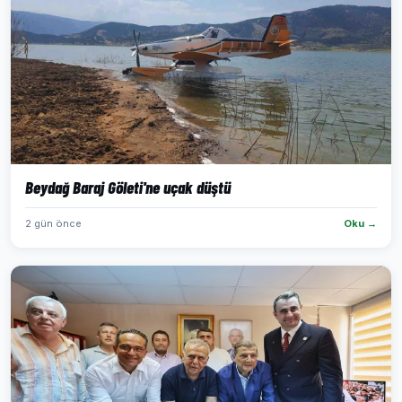
Beydağ Baraj Göleti'ne uçak düştü
2 gün önce
Oku →