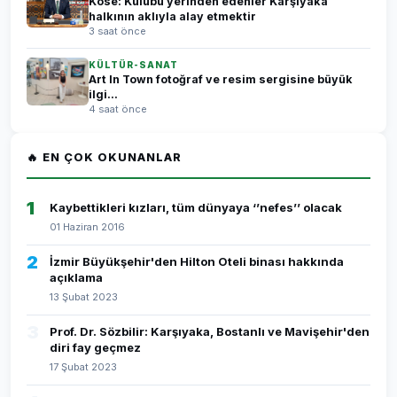
Köse: Kulübü yerinden edenler Karşıyaka
halkının aklıyla alay etmektir
3 saat önce
KÜLTÜR-SANAT
Art In Town fotoğraf ve resim sergisine büyük
ilgi...
4 saat önce
🔥 EN ÇOK OKUNANLAR
1
Kaybettikleri kızları, tüm dünyaya ‘’nefes’’ olacak
01 Haziran 2016
2
İzmir Büyükşehir'den Hilton Oteli binası hakkında
açıklama
13 Şubat 2023
3
Prof. Dr. Sözbilir: Karşıyaka, Bostanlı ve Mavişehir'den
diri fay geçmez
17 Şubat 2023