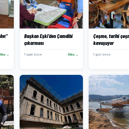
Avı"
Başkan Eşki’den Çamdibi
Çeşme, tarihi çeş
çıkarması
kavuşuyor
Oku →
1 saat önce
Oku →
1 gün önce