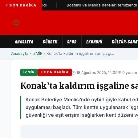
İ Parti'ye katıldı
Bostanlı ve Manda dereleri temizlendi
⚡ SON DAKIKA
ANASAYFA
GÜNDEM
SPOR
EKONOMİ
KÜLTÜR-SANA
Anasayfa
›
İZMİR
› Konak’ta kaldırım işgaline sarı çizgi...
🕐 18 Ağustos 2025, 14:09
💬 0 yorum
İZMİR
⚡ SON DAKIKA
Konak’ta kaldırım işgaline sa
Konak Belediye Meclisi’nde oybirliğiyle kabul edi
uygulaması başladı. Tüm kentte uygulanarak işgal 
güvenliği ve eşit erişimi sağlarken kent düzeni 