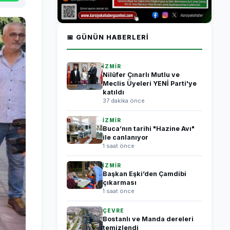
📅 GÜNÜN HABERLERI
İZMİR
Nilüfer Çınarlı Mutlu ve
Meclis Üyeleri YENİ Parti'ye
katıldı
37 dakika önce
İZMİR
Buca’nın tarihi "Hazine Avı"
ile canlanıyor
1 saat önce
İZMİR
Başkan Eşki’den Çamdibi
çıkarması
1 saat önce
ÇEVRE
Bostanlı ve Manda dereleri
temizlendi