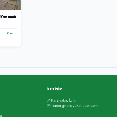
ti'ne uçak
Oku →
İLETIŞIM
📍 Karşıyaka, İzmir
✉️ haber@karsiyakahaber.com
sı