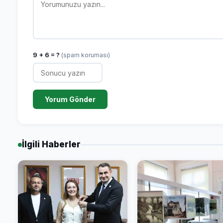
9 + 6 = ?
(spam koruması)
Yorum Gönder
İlgili Haberler