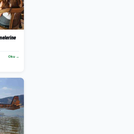
melerine
Oku →