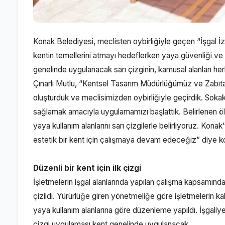
Konak Belediyesi, meclisten oybirliğiyle geçen “İşgal İz
kentin temellerini atmayı hedeflerken yaya güvenliği ve
genelinde uygulanacak sarı çizginin, kamusal alanları he
Çınarlı Mutlu, “Kentsel Tasarım Müdürlüğümüz ve Zabıta
oluşturduk ve meclisimizden oybirliğiyle geçirdik. Sokakl
sağlamak amacıyla uygulamamızı başlattık. Belirlenen öl
yaya kullanım alanlarını sarı çizgilerle belirliyoruz. Konak
estetik bir kent için çalışmaya devam edeceğiz” diye k
Düzenli bir kent için ilk çizgi
İşletmelerin işgal alanlarında yapılan çalışma kapsamında
çizildi. Yürürlüğe giren yönetmeliğe göre işletmelerin ka
yaya kullanım alanlarına göre düzenleme yapıldı. İşgaliye 
çizgi uygulaması kent genelinde uygulanacak.