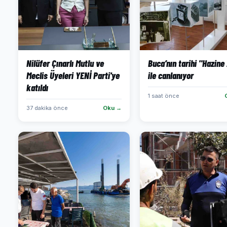
Nilüfer Çınarlı Mutlu ve
Buca’nın tarihi "Hazine 
Meclis Üyeleri YENİ Parti'ye
ile canlanıyor
katıldı
1 saat önce
37 dakika önce
Oku →