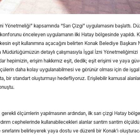
ni Yönetmeliği” kapsamında “Sarı Çizgi” uygulamasını başlattı. Düz
 konforunu önceleyen uygulamanın ilki Hatay bölgesinde yapıldı. 
rkesin eşit kullanımına açacağını belirten Konak Belediye Başkanı N
 Müdürlüğümüzün detaylı çalışmasıyla İşgal İzni Yönetmeliğimizi
ar hepimizin, erişim hakkımız eşit, dedik; eşit erişimi ve yaya güve
çülerin daha kolay uygulanabilmesi ve görünür olması için de işgal
’ta, bir standart oluşturmayı hedefliyoruz. Erişilebilir kamusal alanla
onuştu.
 gerekli ölçümlerin yapılmasının ardından, ilk sarı çizgi Hatay bölg
ldırım cephelerinde kullanabilecekleri alanlar santim santim ölçüld
sınırlarını belirleyerek yaya dostu ve düzenli bir Konak’ı oluşturac