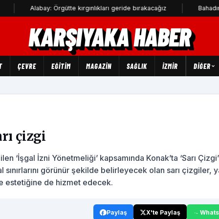
Alabay: Örgütte kırgınlıkları geride bırakacağız
Bahadır Kul: De
KARŞIYAKA HABER
T
ÇEVRE
EĞİTİM
MAGAZİN
SAĞLIK
İZMİR
DIĞER
rı çizgi
len ‘İşgal İzni Yönetmeliği’ kapsamında Konak’ta ‘Sarı Çizgi’
sınırlarını görünür şekilde belirleyecek olan sarı çizgiler, 
ve estetiğine de hizmet edecek.
Paylaş
X'te Paylaş
What