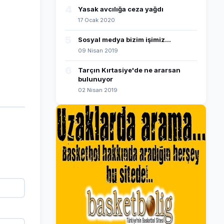
4
Yasak avcılığa ceza yağdı
17 Ocak 2020
5
Sosyal medya bizim işimiz...
09 Nisan 2019
6
Tarçın Kırtasiye'de ne ararsan
bulunuyor
02 Nisan 2019