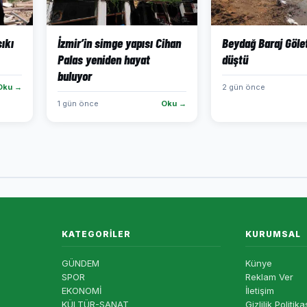
sıkı
İzmir’in simge yapısı Cihan
Beydağ Baraj Göle
Palas yeniden hayat
düştü
buluyor
Oku →
2 gün önce
1 gün önce
Oku →
KATEGORILER
KURUMSAL
GÜNDEM
Künye
SPOR
Reklam Ver
EKONOMİ
İletişim
KÜLTÜR-SANAT
Gizlilik Politika