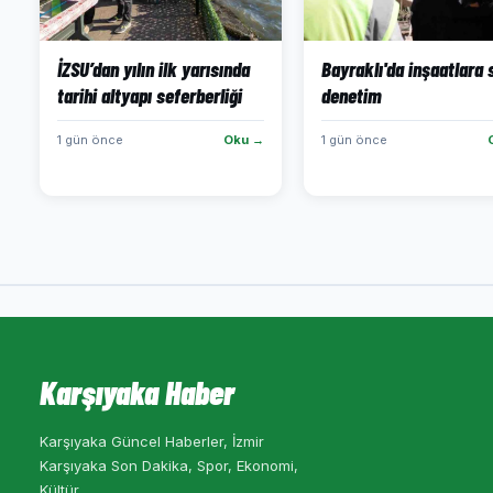
İZSU’dan yılın ilk yarısında
Bayraklı'da inşaatlara 
tarihi altyapı seferberliği
denetim
1 gün önce
Oku →
1 gün önce
Karşıyaka Haber
Karşıyaka Güncel Haberler, İzmir
Karşıyaka Son Dakika, Spor, Ekonomi,
Kültür