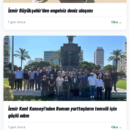
İzmir Büyükşehir'den engelsiz deniz ulaşımı
1 gün önce
Oku →
İzmir Kent Konseyi'nden Roman yurttaşların temsili için
güçlü adım
1 gün önce
Oku →