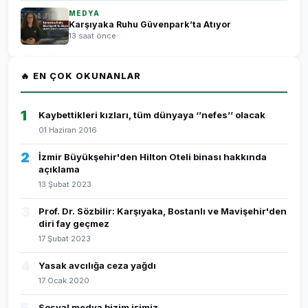
MEDYA
Karşıyaka Ruhu Güvenpark’ta Atıyor
13 saat önce
🔥 EN ÇOK OKUNANLAR
1
Kaybettikleri kızları, tüm dünyaya ‘’nefes’’ olacak
01 Haziran 2016
2
İzmir Büyükşehir'den Hilton Oteli binası hakkında
açıklama
13 Şubat 2023
3
Prof. Dr. Sözbilir: Karşıyaka, Bostanlı ve Mavişehir'den
diri fay geçmez
17 Şubat 2023
4
Yasak avcılığa ceza yağdı
17 Ocak 2020
Sosyal medya bizim işimiz...