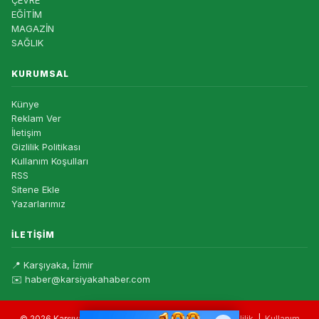
ÇEVRE
EĞİTİM
MAGAZİN
SAĞLIK
KURUMSAL
Künye
Reklam Ver
İletişim
Gizlilik Politikası
Kullanım Koşulları
RSS
Sitene Ekle
Yazarlarımız
İLETIŞIM
📍 Karşıyaka, İzmir
✉️ haber@karsiyakahaber.com
© 2026 Karşıyaka Haber — Tüm hakları saklıdır. |
Gizlilik
|
Kullanım