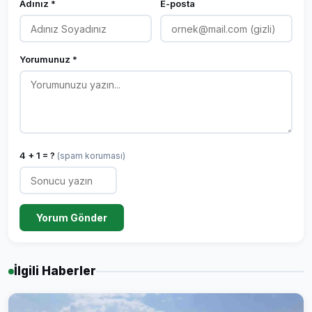
Adınız *
E-posta
Yorumunuz *
4 + 1 = ?
(spam koruması)
Yorum Gönder
İlgili Haberler