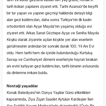
tarih kokan yapılarını ziyaret etti. Tarihi Asansör’de keyifli
bir tur yapan ve yapının geçmişi hakkında detaylı bilgi
alan gezi katılımcıları, daha sonra Türkiye’nin ilk kadın
ortodontisti olan Ayşe Mayda’nın yaşamış olduğu evi
ziyaret etti. Arkas Sanat Göztepe Ayşe ve Seniha Mayda
Köşkü olarak ziyarete açılan köşkte yer alan eserlerin
görülmesinin ardından bir sonraki durak 100. Yıl Anı Evi
oldu. Hem tarihi hem de içinde bulundurduğu Kurtuluş
Savaşı ve Cumhuriyet dönemi eserleriyle hayran bırakan
anı evini turlayan gezi katılımcıları, tarihi binanın avlusunda
da dinlenme imkanı buldu.
Nostalji yaşadılar
Konak Belediyesi’nin Dünya Yaşlılar Günü etkinlikleri
kapsamında, Ziya Zişan Saadet Aytulun Kardeşler İleri
Yaş Sağlıklı Yaşam Merkezi’nde düzenlediği “Öyle Bir