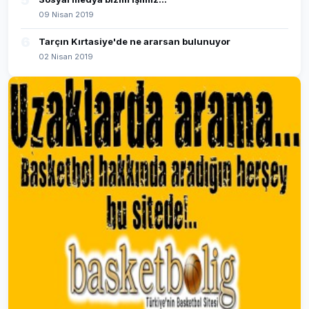
5
09 Nisan 2019
6
Tarçın Kırtasiye'de ne ararsan bulunuyor
02 Nisan 2019