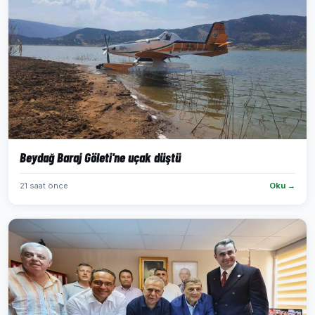
Beydağ Baraj Göleti'ne uçak düştü
21 saat önce
Oku →