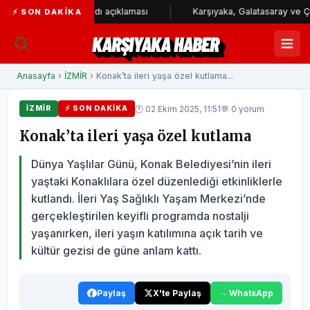
 Karşıyaka Stadı açıklaması
Karşıyaka, Galatasaray ve Çayırova m
⚡ SON DAKIKA
KARŞIYAKA HABER
Anasayfa
›
İZMİR
› Konak’ta ileri yaşa özel kutlama...
🕐 02 Ekim 2025, 11:51
💬 0 yorum
İZMİR
⚡ SON DAKIKA
Konak’ta ileri yaşa özel kutlama
Dünya Yaşlılar Günü, Konak Belediyesi’nin ileri
yaştaki Konaklılara özel düzenlediği etkinliklerle
kutlandı. İleri Yaş Sağlıklı Yaşam Merkezi’nde
gerçekleştirilen keyifli programda nostalji
yaşanırken, ileri yaşın katılımına açık tarih ve
kültür gezisi de güne anlam kattı.
Paylaş
X'te Paylaş
WhatsApp