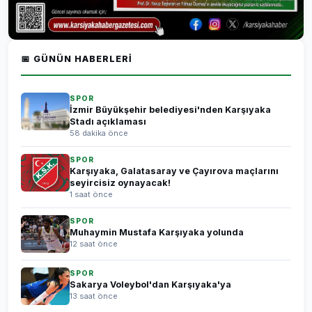
📅 GÜNÜN HABERLERI
SPOR
İzmir Büyükşehir belediyesi'nden Karşıyaka
Stadı açıklaması
58 dakika önce
SPOR
Karşıyaka, Galatasaray ve Çayırova maçlarını
seyircisiz oynayacak!
1 saat önce
SPOR
Muhaymin Mustafa Karşıyaka yolunda
12 saat önce
SPOR
Sakarya Voleybol'dan Karşıyaka'ya
13 saat önce