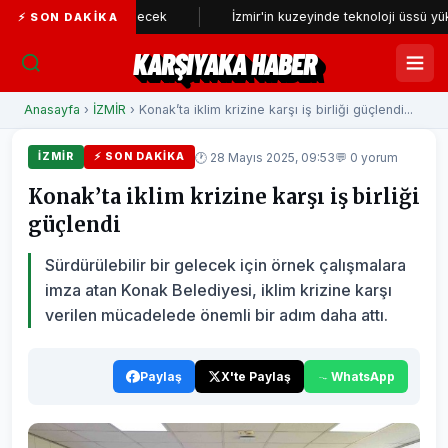
niden incelenecek
İzmir'in kuzeyinde teknoloji üssü yükseliyor
⚡ SON DAKIKA
KARŞIYAKA HABER
Anasayfa
›
İZMİR
› Konak’ta iklim krizine karşı iş birliği güçlendi...
🕐 28 Mayıs 2025, 09:53
💬 0 yorum
İZMİR
⚡ SON DAKIKA
Konak’ta iklim krizine karşı iş birliği
güçlendi
Sürdürülebilir bir gelecek için örnek çalışmalara
imza atan Konak Belediyesi, iklim krizine karşı
verilen mücadelede önemli bir adım daha attı.
Paylaş
X'te Paylaş
WhatsApp