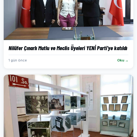
Nilüfer Çınarlı Mutlu ve Meclis Üyeleri YENİ Parti'ye katıldı
1 gün önce
Oku →