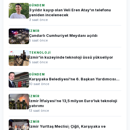
GÜNDEM
3 yıldır kayıp olan Veli Eren Atay'ın telefonu
yeniden incelenecek
3 saat önce
İZMİR
Çandarlı Cumhuriyet Meydanı açıldı
5 saat önce
TEKNOLOJİ
İzmir'in kuzeyinde teknoloji üssü yükseliyor
5 saat önce
GÜNDEM
Karşıyaka Belediyesi'ne 6. Başkan Yardımcısı...
10 saat önce
İZMİR
İzmir İtfaiyesi’ne 13,5 milyon Euro’luk teknoloji
yatırımı
13 saat önce
İZMİR
İzmir Yurttaş Meclisi; Çiğli, Karşıyaka ve