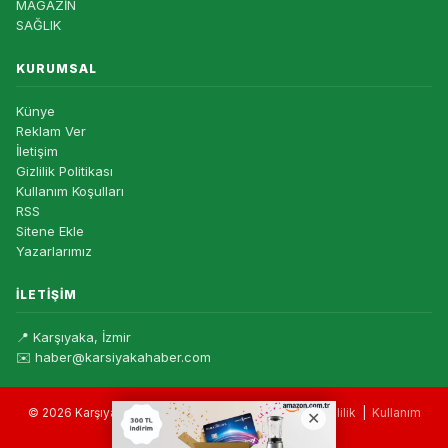
MAGAZİN
SAĞLIK
KURUMSAL
Künye
Reklam Ver
İletişim
Gizlilik Politikası
Kullanım Koşulları
RSS
Sitene Ekle
Yazarlarımız
İLETIŞIM
📍 Karşıyaka, İzmir
✉️ haber@karsiyakahaber.com
© 2026 Karşıyaka Haber — Tüm hakları saklıdır. |
Gizlilik
|
Kullanım
Koşulları