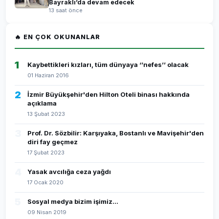
Bayraklı’da devam edecek
13 saat önce
🔥 EN ÇOK OKUNANLAR
1
Kaybettikleri kızları, tüm dünyaya ‘’nefes’’ olacak
01 Haziran 2016
2
İzmir Büyükşehir'den Hilton Oteli binası hakkında
açıklama
13 Şubat 2023
3
Prof. Dr. Sözbilir: Karşıyaka, Bostanlı ve Mavişehir'den
diri fay geçmez
17 Şubat 2023
4
Yasak avcılığa ceza yağdı
17 Ocak 2020
5
Sosyal medya bizim işimiz...
09 Nisan 2019