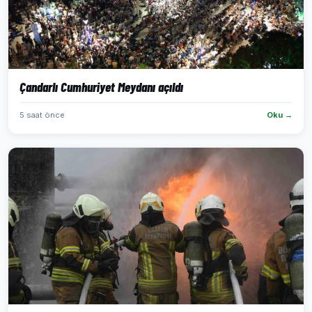
Çandarlı Cumhuriyet Meydanı açıldı
5 saat önce
Oku →