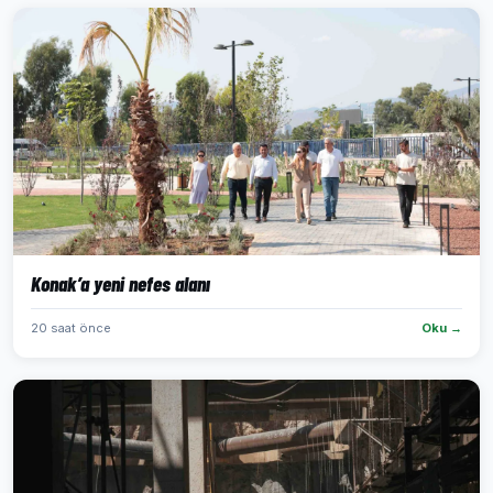
Konak’a yeni nefes alanı
20 saat önce
Oku →