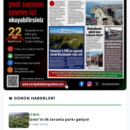
📅 GÜNÜN HABERLERI
İZMİR
İzmir’in ilk lavanta parkı geliyor
9 saat önce