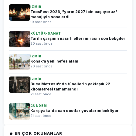
İZMİR
TeosFest 2026, "yarın 2027 için başlıyoruz"
mesajıyla sona erdi
19 saat önce
KÜLTÜR-SANAT
Tarihi çarşının nasırlı elleri mirasın son bekçileri
20 saat önce
İZMİR
Konak’a yeni nefes alanı
20 saat önce
İZMİR
Buca Metrosu'nda tünellerin yaklaşık 22
kilometresi tamamlandı
21 saat önce
GÜNDEM
Karşıyaka'da can dostlar yuvalarını bekliyor
21 saat önce
🔥 EN ÇOK OKUNANLAR