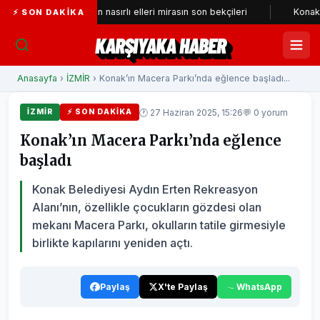
Tarihi çarşının nasırlı elleri mirasın son bekçileri
Konak’a yeni ne
⚡ SON DAKIKA
KARŞIYAKA HABER
Anasayfa
›
İZMİR
› Konak’ın Macera Parkı’nda eğlence başladı...
🕐 27 Haziran 2025, 15:26
💬 0 yorum
İZMİR
⚡ SON DAKIKA
Konak’ın Macera Parkı’nda eğlence
başladı
Konak Belediyesi Aydın Erten Rekreasyon
Alanı’nın, özellikle çocukların gözdesi olan
mekanı Macera Parkı, okulların tatile girmesiyle
birlikte kapılarını yeniden açtı.
Paylaş
X'te Paylaş
WhatsApp