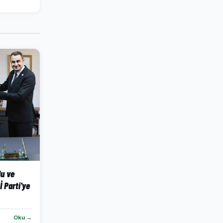
lu ve
İ Parti'ye
Oku →