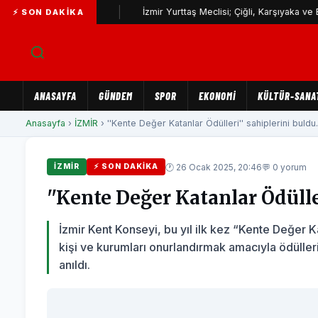
loji yatırımı
İzmir Yurttaş Meclisi; Çiğli, Karşıyaka ve Bayraklı’
⚡ SON DAKIKA
ANASAYFA
GÜNDEM
SPOR
EKONOMİ
KÜLTÜR-SANA
Anasayfa
›
İZMİR
› ''Kente Değer Katanlar Ödülleri'' sahiplerini buldu.
🕐 26 Ocak 2025, 20:46
💬 0 yorum
İZMİR
⚡ SON DAKIKA
''Kente Değer Katanlar Ödülle
İzmir Kent Konseyi, bu yıl ilk kez “Kente Değer Ka
kişi ve kurumları onurlandırmak amacıyla ödülle
anıldı.