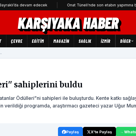
da devam edecek
Onat Tüneli'nde son etabın yapımına başlanıyor
KARŞIYAKA HABER
T
ÇEVRE
EĞİTİM
MAGAZİN
SAĞLIK
İZMİR
DIĞER
..
ri'' sahiplerini buldu
tanlar Ödülleri”ni sahipleri ile buluşturdu. Kente katkı sağl
rin verildiği programda, araştırmacı gazeteci yazar Uğur M
Paylaş
X'te Paylaş
What