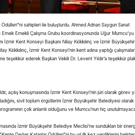
r Ödülleri”ni sahipleri ile buluşturdu. Ahmed Adnan Saygun Sanat
yle Emek Emekli Çalışma Grubu koordinasyonunda Uğur Mumcu’yu
ını İzmir Kent Konseyi Başkanı Nilay Kökkılınç ve İzmir Büyükşehir
ilay Kökkılınç, İzmir Kent Konseyi’nin kent adına yaptığı çalışmala
ne teşekkür ederek Başkan Vekili Dr. Levent Yıldır’a teşekkür plak
dır, açılış konuşmasında İzmir Kent Konseyi’nin jüri olarak görev y
adığını, sivil toplum örgütlerini İzmir Büyükşehir Belediyesi olarak
a programının çok anlamlı olduğunu ve Mumcu’nun hiç unutulmayaca
şmasında İzmir Büyükşehir Belediye Meclisi’ne sundukları bir önerg
 “Kente Değer Katanlar Ödülleri”ni bu yıl ilk kez verdiklerini belirt