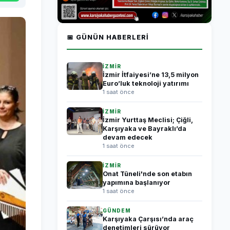
📅 GÜNÜN HABERLERI
İZMİR
İzmir İtfaiyesi’ne 13,5 milyon
Euro’luk teknoloji yatırımı
1 saat önce
İZMİR
İzmir Yurttaş Meclisi; Çiğli,
Karşıyaka ve Bayraklı’da
devam edecek
1 saat önce
İZMİR
Onat Tüneli'nde son etabın
yapımına başlanıyor
1 saat önce
GÜNDEM
Karşıyaka Çarşısı’nda araç
denetimleri sürüyor