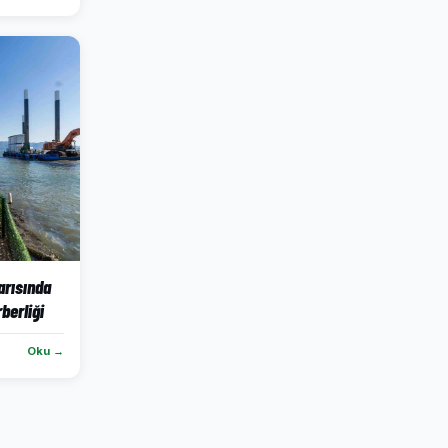
yarısında
rberliği
Oku →