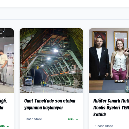
ğli,
Onat Tüneli'nde son etabın
Nilüfer Çınarlı Mut
da
yapımına başlanıyor
Meclis Üyeleri YEN
katıldı
1 saat önce
Oku →
Oku →
15 saat önce