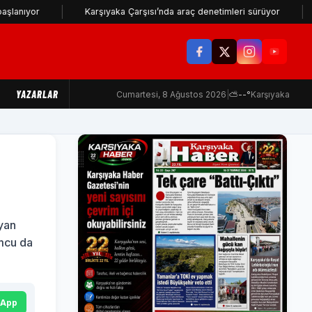
Karşıyaka Çarşısı’nda araç denetimleri sürüyor
Karşıya
YAZARLAR
Cumartesi, 8 Ağustos 2026
|
⛅
--°
Karşıyaka
ayan
umcu da
sApp