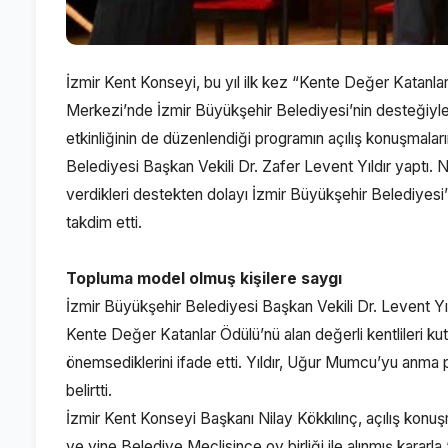
İzmir Kent Konseyi, bu yıl ilk kez “Kente Değer Katanla
Merkezi’nde İzmir Büyükşehir Belediyesi’nin desteği
etkinliğinin de düzenlendiği programın açılış konuşmalar
Belediyesi Başkan Vekili Dr. Zafer Levent Yıldır yaptı. N
verdikleri destekten dolayı İzmir Büyükşehir Belediyesi’
takdim etti.
Topluma model olmuş kişilere saygı
İzmir Büyükşehir Belediyesi Başkan Vekili Dr. Levent Yıl
Kente Değer Katanlar Ödülü’nü alan değerli kentlileri kutl
önemsediklerini ifade etti. Yıldır, Uğur Mumcu’yu anm
belirtti.
İzmir Kent Konseyi Başkanı Nilay Kökkılınç, açılış konu
ve yine Belediye Meclisince oy birliği ile alınmış kararla