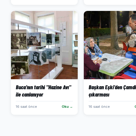
Buca’nın tarihi "Hazine Avı"
Başkan Eşki’den Çamdi
ile canlanıyor
çıkarması
16 saat önce
Oku →
16 saat önce