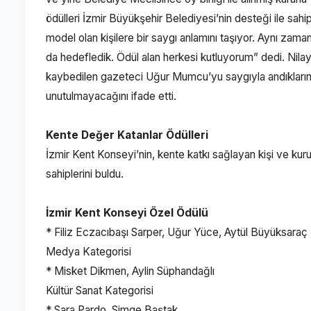
ödülleri İzmir Büyükşehir Belediyesi’nin desteği ile sahipl
model olan kişilere bir saygı anlamını taşıyor. Aynı zaman
da hedefledik. Ödül alan herkesi kutluyorum” dedi. Nilay
kaybedilen gazeteci Uğur Mumcu’yu saygıyla andıklarını,
unutulmayacağını ifade etti.
Kente Değer Katanlar Ödülleri
İzmir Kent Konseyi’nin, kente katkı sağlayan kişi ve kuru
sahiplerini buldu.
İzmir Kent Konseyi Özel Ödülü
* Filiz Eczacıbaşı Sarper, Uğur Yüce, Aytül Büyüksaraç
Medya Kategorisi
* Misket Dikmen, Aylin Süphandağlı
Kültür Sanat Kategorisi
* Sara Pardo, Simge Baştak