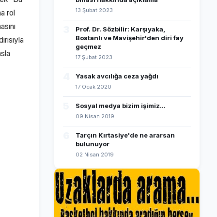
13 Şubat 2023
a rol
asını
3
Prof. Dr. Sözbilir: Karşıyaka,
Bostanlı ve Mavişehir'den diri fay
ırısıyla
geçmez
asla
17 Şubat 2023
4
Yasak avcılığa ceza yağdı
17 Ocak 2020
5
Sosyal medya bizim işimiz...
09 Nisan 2019
6
Tarçın Kırtasiye'de ne ararsan
bulunuyor
02 Nisan 2019