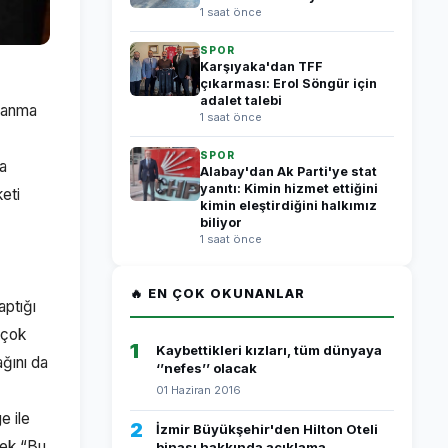
1 saat önce
SPOR
Karşıyaka'dan TFF
çıkarması: Erol Söngür için
adalet talebi
 anma
1 saat önce
SPOR
ra
Alabay'dan Ak Parti'ye stat
yanıtı: Kimin hizmet ettiğini
eti
kimin eleştirdiğini halkımız
biliyor
1 saat önce
🔥 EN ÇOK OKUNANLAR
aptığı
 çok
1
Kaybettikleri kızları, tüm dünyaya
ğını da
‘’nefes’’ olacak
01 Haziran 2016
e ile
2
İzmir Büyükşehir'den Hilton Oteli
erek “Bu
binası hakkında açıklama