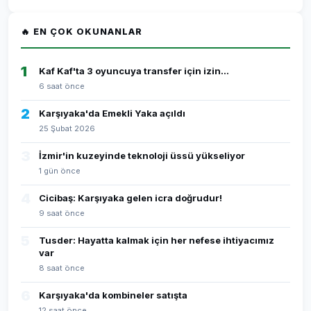
🔥 EN ÇOK OKUNANLAR
1
Kaf Kaf'ta 3 oyuncuya transfer için izin...
6 saat önce
2
Karşıyaka'da Emekli Yaka açıldı
25 Şubat 2026
3
İzmir'in kuzeyinde teknoloji üssü yükseliyor
1 gün önce
4
Cicibaş: Karşıyaka gelen icra doğrudur!
9 saat önce
5
Tusder: Hayatta kalmak için her nefese ihtiyacımız
var
8 saat önce
6
Karşıyaka'da kombineler satışta
12 saat önce