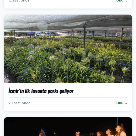
12 saat önce
Oku →
İzmir’in ilk lavanta parkı geliyor
23 saat önce
Oku →