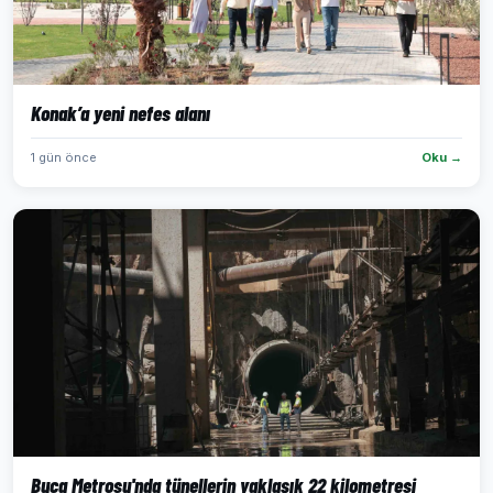
Konak’a yeni nefes alanı
1 gün önce
Oku →
Buca Metrosu'nda tünellerin yaklaşık 22 kilometresi