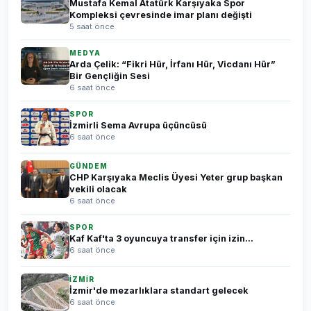
Mustafa Kemal Atatürk Karşıyaka Spor
Kompleksi çevresinde imar planı değişti
5 saat önce
MEDYA
Arda Çelik: “Fikri Hür, İrfanı Hür, Vicdanı Hür”
Bir Gençliğin Sesi
6 saat önce
SPOR
İzmirli Sema Avrupa üçüncüsü
6 saat önce
GÜNDEM
CHP Karşıyaka Meclis Üyesi Yeter grup başkan
vekili olacak
6 saat önce
SPOR
Kaf Kaf'ta 3 oyuncuya transfer için izin...
6 saat önce
İZMİR
İzmir'de mezarlıklara standart gelecek
6 saat önce