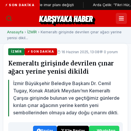
i çevresinde imar planı değişti
Arda Çelik: “Fikri Hür, İrfanı Hür
⚡ SON DAKIKA
KARŞIYAKA HABER
Anasayfa
›
İZMİR
› Kemeraltı girişinde devrilen çınar ağacı yerine
yenisi dikil...
🕐 16 Haziran 2025, 13:08
💬 0 yorum
İZMİR
⚡ SON DAKIKA
Kemeraltı girişinde devrilen çınar
ağacı yerine yenisi dikildi
İzmir Büyükşehir Belediye Başkanı Dr. Cemil
Tugay, Konak Atatürk Meydanı’nın Kemeraltı
Çarşısı girişinde bulunan ve geçtiğimiz günlerde
kırılan çınar ağacının yerine kentin yeni
sembollerinden olmaya aday doğu çınarını dikti.
Paylaş
X'te Paylaş
WhatsApp