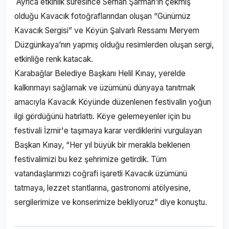
Ayrıca etkinlik süresince Serhan Şarman’ın çekmiş
olduğu Kavacık fotoğraflarından oluşan “Günümüz
Kavacık Sergisi” ve Köyün Şalvarlı Ressamı Meryem
Düzgünkaya’nın yapmış olduğu resimlerden oluşan sergi,
etkinliğe renk katacak.
Karabağlar Belediye Başkanı Helil Kınay, yerelde
kalkınmayı sağlamak ve üzümünü dünyaya tanıtmak
amacıyla Kavacık Köyünde düzenlenen festivalin yoğun
ilgi gördüğünü hatırlattı. Köye gelemeyenler için bu
festivali İzmir'e taşımaya karar verdiklerini vurgulayan
Başkan Kınay, “Her yıl büyük bir merakla beklenen
festivalimizi bu kez şehrimize getirdik. Tüm
vatandaşlarımızı coğrafi işaretli Kavacık üzümünü
tatmaya, lezzet stantlarına, gastronomi atölyesine,
sergilerimize ve konserimize bekliyoruz” diye konuştu.