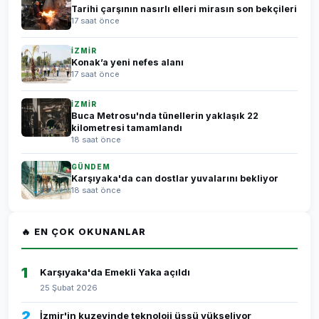
Tarihi çarşının nasırlı elleri mirasın son bekçileri
17 saat önce
İZMİR
Konak’a yeni nefes alanı
17 saat önce
İZMİR
Buca Metrosu'nda tünellerin yaklaşık 22
kilometresi tamamlandı
18 saat önce
GÜNDEM
Karşıyaka'da can dostlar yuvalarını bekliyor
18 saat önce
🔥 EN ÇOK OKUNANLAR
1
Karşıyaka'da Emekli Yaka açıldı
25 Şubat 2026
2
İzmir'in kuzeyinde teknoloji üssü yükseliyor