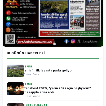
📅 GÜNÜN HABERLERI
İZMİR
İzmir’in ilk lavanta parkı geliyor
6 saat önce
İZMİR
TeosFest 2026, "yarın 2027 için başlıyoruz"
mesajıyla sona erdi
15 saat önce
KÜLTÜR-SANAT