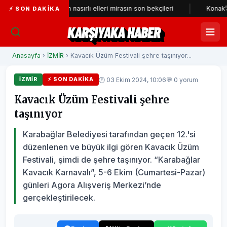
Tarihi çarşının nasırlı elleri mirasın son bekçileri
Konak’a yeni ne
⚡ SON DAKIKA
KARŞIYAKA HABER
Anasayfa
›
İZMİR
› Kavacık Üzüm Festivali şehre taşınıyor...
🕐 03 Ekim 2024, 10:06
💬 0 yorum
İZMİR
⚡ SON DAKIKA
Kavacık Üzüm Festivali şehre
taşınıyor
Karabağlar Belediyesi tarafından geçen 12.'si
düzenlenen ve büyük ilgi gören Kavacık Üzüm
Festivali, şimdi de şehre taşınıyor. “Karabağlar
Kavacık Karnavalı”, 5-6 Ekim (Cumartesi-Pazar)
günleri Agora Alışveriş Merkezi’nde
gerçekleştirilecek.