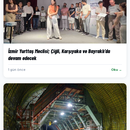
İzmir Yurttaş Meclisi; Çiğli, Karşıyaka ve Bayraklı’da
devam edecek
1 gün önce
Oku →