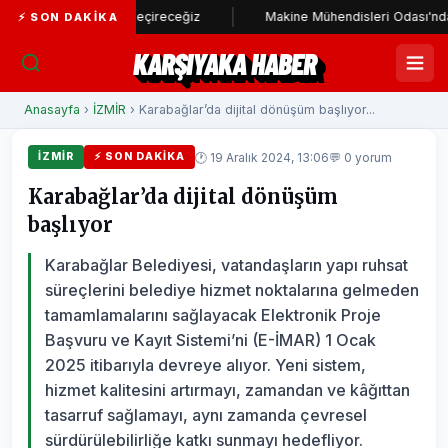
dı hayata geçireceğiz
Makine Mühendisleri Odası'ndan Başkan Üns
⚡ SON DAKIKA
KARŞIYAKA HABER
Anasayfa
›
İZMİR
› Karabağlar’da dijital dönüşüm başlıyor...
🕐 19 Aralık 2024, 13:06
💬 0 yorum
İZMİR
⚡ SON DAKIKA
Karabağlar’da dijital dönüşüm
başlıyor
Karabağlar Belediyesi, vatandaşların yapı ruhsat
süreçlerini belediye hizmet noktalarına gelmeden
tamamlamalarını sağlayacak Elektronik Proje
Başvuru ve Kayıt Sistemi’ni (E-İMAR) 1 Ocak
2025 itibarıyla devreye alıyor. Yeni sistem,
hizmet kalitesini artırmayı, zamandan ve kâğıttan
tasarruf sağlamayı, aynı zamanda çevresel
sürdürülebilirliğe katkı sunmayı hedefliyor.