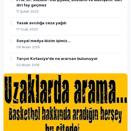
3
diri fay geçmez
17 Şubat 2023
4
Yasak avcılığa ceza yağdı
17 Ocak 2020
5
Sosyal medya bizim işimiz...
09 Nisan 2019
6
Tarçın Kırtasiye'de ne ararsan bulunuyor
02 Nisan 2019