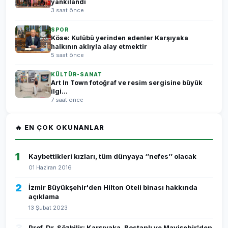
yankılandı
3 saat önce
SPOR
Köse: Kulübü yerinden edenler Karşıyaka
halkının aklıyla alay etmektir
5 saat önce
KÜLTÜR-SANAT
Art In Town fotoğraf ve resim sergisine büyük
ilgi...
7 saat önce
🔥 EN ÇOK OKUNANLAR
1
Kaybettikleri kızları, tüm dünyaya ‘’nefes’’ olacak
01 Haziran 2016
2
İzmir Büyükşehir'den Hilton Oteli binası hakkında
açıklama
13 Şubat 2023
Prof. Dr. Sözbilir: Karşıyaka, Bostanlı ve Mavişehir'den