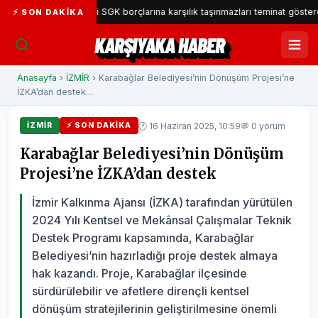
yaka Belediyesi SGK borçlarına karşılık taşınmazları teminat gösterecek
⚡ SON DAKIKA
KARŞIYAKA HABER
Anasayfa
›
İZMİR
› Karabağlar Belediyesi’nin Dönüşüm Projesi’ne
İZKA’dan destek...
🕐 16 Haziran 2025, 10:59
💬 0 yorum
İZMİR
⚡ SON DAKIKA
Karabağlar Belediyesi’nin Dönüşüm
Projesi’ne İZKA’dan destek
İzmir Kalkınma Ajansı (İZKA) tarafından yürütülen
2024 Yılı Kentsel ve Mekânsal Çalışmalar Teknik
Destek Programı kapsamında, Karabağlar
Belediyesi’nin hazırladığı proje destek almaya
hak kazandı. Proje, Karabağlar ilçesinde
sürdürülebilir ve afetlere dirençli kentsel
dönüşüm stratejilerinin geliştirilmesine önemli