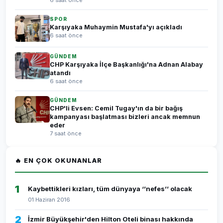
6 saat önce
SPOR
Karşıyaka Muhaymin Mustafa'yı açıkladı
6 saat önce
GÜNDEM
CHP Karşıyaka İlçe Başkanlığı'na Adnan Alabay
atandı
6 saat önce
GÜNDEM
CHP'li Evsen: Cemil Tugay'ın da bir bağış
kampanyası başlatması bizleri ancak memnun
eder
7 saat önce
🔥 EN ÇOK OKUNANLAR
1
Kaybettikleri kızları, tüm dünyaya ‘’nefes’’ olacak
01 Haziran 2016
2
İzmir Büyükşehir'den Hilton Oteli binası hakkında