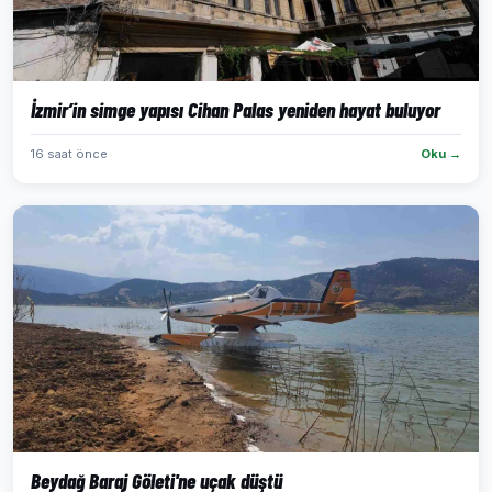
İzmir’in simge yapısı Cihan Palas yeniden hayat buluyor
16 saat önce
Oku →
Beydağ Baraj Göleti'ne uçak düştü