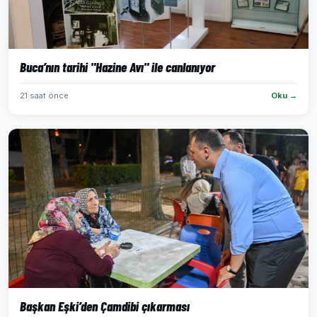
Buca’nın tarihi "Hazine Avı" ile canlanıyor
21 saat önce
Oku →
Başkan Eşki’den Çamdibi çıkarması