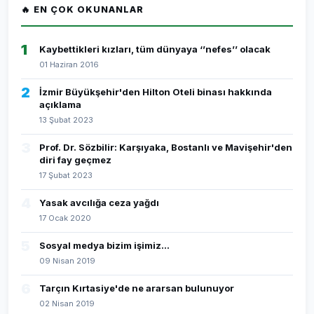
🔥 EN ÇOK OKUNANLAR
1
Kaybettikleri kızları, tüm dünyaya ‘’nefes’’ olacak
01 Haziran 2016
2
İzmir Büyükşehir'den Hilton Oteli binası hakkında
açıklama
13 Şubat 2023
3
Prof. Dr. Sözbilir: Karşıyaka, Bostanlı ve Mavişehir'den
diri fay geçmez
17 Şubat 2023
4
Yasak avcılığa ceza yağdı
17 Ocak 2020
5
Sosyal medya bizim işimiz...
09 Nisan 2019
6
Tarçın Kırtasiye'de ne ararsan bulunuyor
02 Nisan 2019