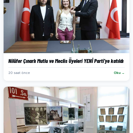
Nilüfer Çınarlı Mutlu ve Meclis Üyeleri YENİ Parti'ye katıldı
20 saat önce
Oku →