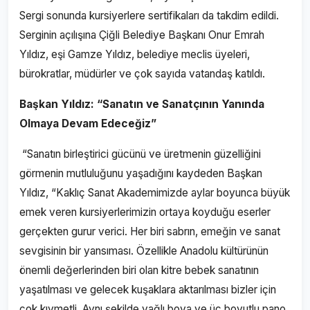
Sergi sonunda kursiyerlere sertifikaları da takdim edildi.
Serginin açılışına Çiğli Belediye Başkanı Onur Emrah
Yıldız, eşi Gamze Yıldız, belediye meclis üyeleri,
bürokratlar, müdürler ve çok sayıda vatandaş katıldı.
Başkan Yıldız: “Sanatın ve Sanatçının Yanında
Olmaya Devam Edeceğiz”
“Sanatın birleştirici gücünü ve üretmenin güzelliğini
görmenin mutluluğunu yaşadığını kaydeden Başkan
Yıldız, “Kaklıç Sanat Akademimizde aylar boyunca büyük
emek veren kursiyerlerimizin ortaya koyduğu eserler
gerçekten gurur verici. Her biri sabrın, emeğin ve sanat
sevgisinin bir yansıması. Özellikle Anadolu kültürünün
önemli değerlerinden biri olan kitre bebek sanatının
yaşatılması ve gelecek kuşaklara aktarılması bizler için
çok kıymetli. Aynı şekilde yağlı boya ve üç boyutlu pano