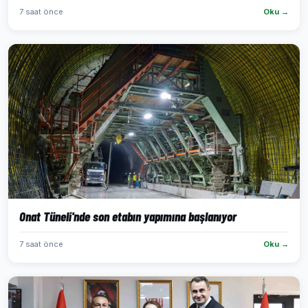
7 saat önce
Oku →
Onat Tüneli'nde son etabın yapımına başlanıyor
7 saat önce
Oku →