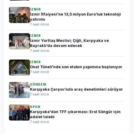
İZMİR
İzmir İtfaiyesi’ne 13,5 milyon Euro’luk teknoloji
yatırımı
7 saat önce
İZMİR
İzmir Yurttaş Meclisi; Çiğli, Karşıyaka ve
Bayraklı’da devam edecek
7 saat önce
İZMİR
Onat Tüneli'nde son etabın yapımına başlanıyor
7 saat önce
GÜNDEM
Karşıyaka Çarşısı’nda araç denetimleri sürüyor
7 saat önce
SPOR
Karşıyaka'dan TFF çıkarması: Erol Söngür için
adalet talebi
7 saat önce