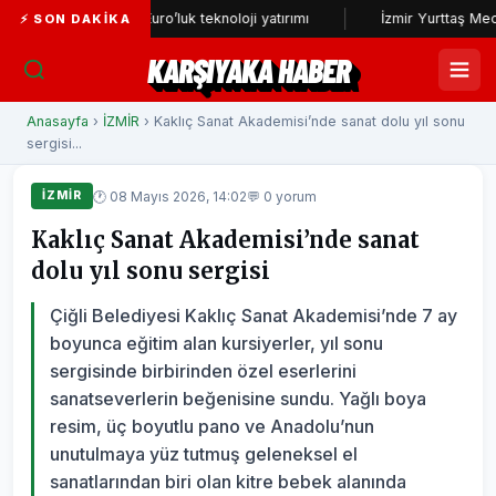
,5 milyon Euro’luk teknoloji yatırımı
İzmir Yurttaş Meclisi; Çiğli, 
⚡ SON DAKIKA
KARŞIYAKA HABER
Anasayfa
›
İZMİR
› Kaklıç Sanat Akademisi’nde sanat dolu yıl sonu
sergisi...
🕐 08 Mayıs 2026, 14:02
💬 0 yorum
İZMİR
Kaklıç Sanat Akademisi’nde sanat
dolu yıl sonu sergisi
Çiğli Belediyesi Kaklıç Sanat Akademisi’nde 7 ay
boyunca eğitim alan kursiyerler, yıl sonu
sergisinde birbirinden özel eserlerini
sanatseverlerin beğenisine sundu. Yağlı boya
resim, üç boyutlu pano ve Anadolu’nun
unutulmaya yüz tutmuş geleneksel el
sanatlarından biri olan kitre bebek alanında