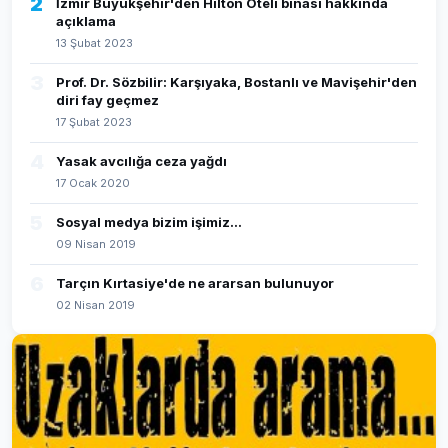
2
İzmir Büyükşehir'den Hilton Oteli binası hakkında
açıklama
13 Şubat 2023
3
Prof. Dr. Sözbilir: Karşıyaka, Bostanlı ve Mavişehir'den
diri fay geçmez
17 Şubat 2023
4
Yasak avcılığa ceza yağdı
17 Ocak 2020
5
Sosyal medya bizim işimiz...
09 Nisan 2019
6
Tarçın Kırtasiye'de ne ararsan bulunuyor
02 Nisan 2019