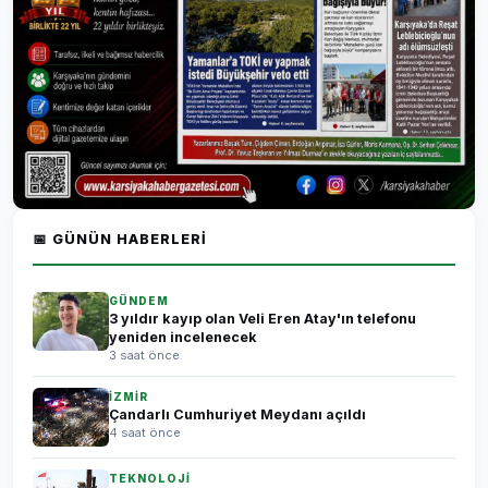
📅 GÜNÜN HABERLERI
GÜNDEM
3 yıldır kayıp olan Veli Eren Atay'ın telefonu
yeniden incelenecek
3 saat önce
İZMİR
Çandarlı Cumhuriyet Meydanı açıldı
4 saat önce
TEKNOLOJİ