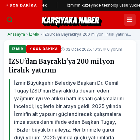
den incelenecek
İzmir'in kuzeyinde teknoloji üssü yükseliyor
⚡ SON DAKIKA
KARŞIYAKA HABER
Anasayfa
›
İZMİR
› İZSU'dan Bayraklı'ya 200 milyon liralık yatırım...
🕐 02 Ocak 2025, 10:35
💬 0 yorum
İZMİR
⚡ SON DAKIKA
İZSU'dan Bayraklı'ya 200 milyon
liralık yatırım
İzmir Büyükşehir Belediye Başkanı Dr. Cemil
Tugay İZSU'nun Bayraklı’da devam eden
yağmursuyu ve atıksu hattı inşaatı çalışmalarını
inceledi; işçilerle bir araya geldi. 2025 yılında
İzmir’in alt yapısını güçlendirecek çalışmalara
imza atacaklarını ifade eden Başkan Tugay,
“Bizler büyük bir aileyiz. Her birinizle gurur
duyuyorum. 2025 yılında güçlü yatırımlarla