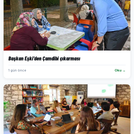
Başkan Eşki’den Çamdibi çıkarması
1 gün önce
Oku →