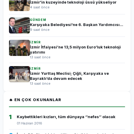
İzmir'in kuzeyinde teknoloji üssü yükseliyor
4 saat önce
GÜNDEM
Karşıyaka Belediyesi'ne 6. Başkan Yardımcısı...
9 saat önce
İZMİR
İzmir İtfaiyesi’ne 13,5 milyon Euro’luk teknoloji
yatırımı
13 saat önce
İZMİR
İzmir Yurttaş Meclisi; Çiğli, Karşıyaka ve
Bayraklı’da devam edecek
13 saat önce
🔥 EN ÇOK OKUNANLAR
1
Kaybettikleri kızları, tüm dünyaya ‘’nefes’’ olacak
01 Haziran 2016