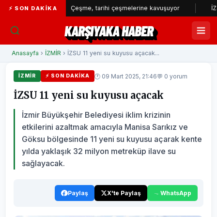
r...
Çeşme, tarihi çeşmelerine kavuşuyor
İZSU’dan yılı
⚡ SON DAKIKA
KARŞIYAKA HABER
Anasayfa
›
İZMİR
› İZSU 11 yeni su kuyusu açacak...
🕐 09 Mart 2025, 21:46
💬 0 yorum
İZMİR
⚡ SON DAKIKA
İZSU 11 yeni su kuyusu açacak
İzmir Büyükşehir Belediyesi iklim krizinin
etkilerini azaltmak amacıyla Manisa Sarıkız ve
Göksu bölgesinde 11 yeni su kuyusu açarak kente
yılda yaklaşık 32 milyon metreküp ilave su
sağlayacak.
Paylaş
X'te Paylaş
WhatsApp