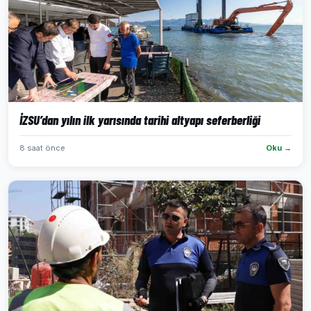
İZSU’dan yılın ilk yarısında tarihi altyapı seferberliği
8 saat önce
Oku →