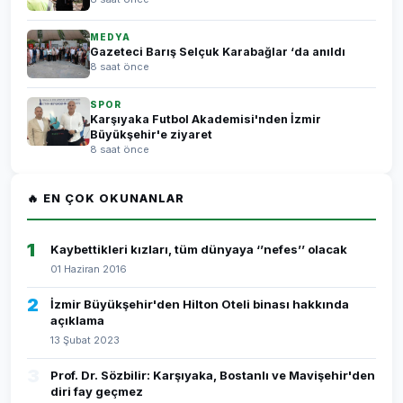
MEDYA
Gazeteci Barış Selçuk Karabağlar ‘da anıldı
8 saat önce
SPOR
Karşıyaka Futbol Akademisi'nden İzmir
Büyükşehir'e ziyaret
8 saat önce
🔥 EN ÇOK OKUNANLAR
1
Kaybettikleri kızları, tüm dünyaya ‘’nefes’’ olacak
01 Haziran 2016
2
İzmir Büyükşehir'den Hilton Oteli binası hakkında
açıklama
13 Şubat 2023
3
Prof. Dr. Sözbilir: Karşıyaka, Bostanlı ve Mavişehir'den
diri fay geçmez