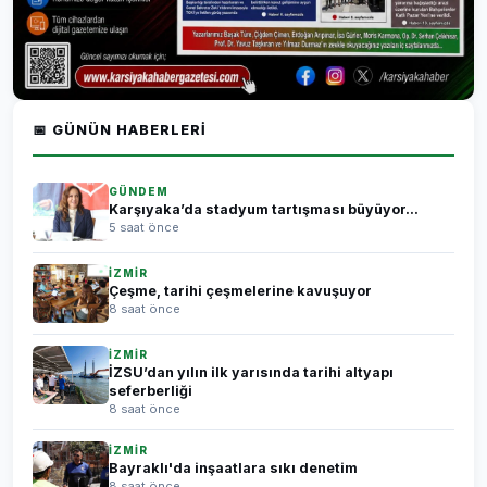
📅 GÜNÜN HABERLERI
GÜNDEM
Karşıyaka’da stadyum tartışması büyüyor...
5 saat önce
İZMİR
Çeşme, tarihi çeşmelerine kavuşuyor
8 saat önce
İZMİR
İZSU’dan yılın ilk yarısında tarihi altyapı
seferberliği
8 saat önce
İZMİR
Bayraklı'da inşaatlara sıkı denetim
8 saat önce