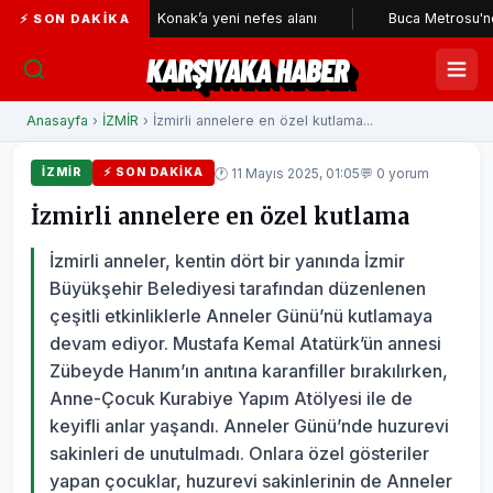
leri
Konak’a yeni nefes alanı
Buca Metrosu'nda tüneller
⚡ SON DAKIKA
KARŞIYAKA HABER
Anasayfa
›
İZMİR
› İzmirli annelere en özel kutlama...
🕐 11 Mayıs 2025, 01:05
💬 0 yorum
İZMİR
⚡ SON DAKIKA
İzmirli annelere en özel kutlama
İzmirli anneler, kentin dört bir yanında İzmir
Büyükşehir Belediyesi tarafından düzenlenen
çeşitli etkinliklerle Anneler Günü’nü kutlamaya
devam ediyor. Mustafa Kemal Atatürk’ün annesi
Zübeyde Hanım’ın anıtına karanfiller bırakılırken,
Anne-Çocuk Kurabiye Yapım Atölyesi ile de
keyifli anlar yaşandı. Anneler Günü’nde huzurevi
sakinleri de unutulmadı. Onlara özel gösteriler
yapan çocuklar, huzurevi sakinlerinin de Anneler