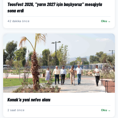
TeosFest 2026, "yarın 2027 için başlıyoruz" mesajıyla
sona erdi
42 dakika önce
Oku →
Konak’a yeni nefes alanı
2 saat önce
Oku →