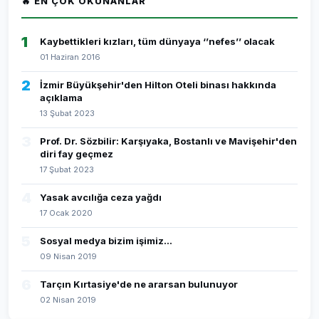
🔥 EN ÇOK OKUNANLAR
1
Kaybettikleri kızları, tüm dünyaya ‘’nefes’’ olacak
01 Haziran 2016
2
İzmir Büyükşehir'den Hilton Oteli binası hakkında
açıklama
13 Şubat 2023
3
Prof. Dr. Sözbilir: Karşıyaka, Bostanlı ve Mavişehir'den
diri fay geçmez
17 Şubat 2023
4
Yasak avcılığa ceza yağdı
17 Ocak 2020
5
Sosyal medya bizim işimiz...
09 Nisan 2019
6
Tarçın Kırtasiye'de ne ararsan bulunuyor
02 Nisan 2019