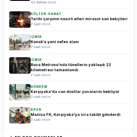
42 dakika önce
KÜLTÜR-SANAT
Tarihi çarşının nasırlı elleri mirasın son bekçileri
2 saat önce
İZMİR
Konak’a yeni nefes alanı
2 saat önce
İZMİR
Buca Metrosu'nda tünellerin yaklaşık 22
kilometresi tamamlandı
2 saat önce
GÜNDEM
Karşıyaka'da can dostlar yuvalarını bekliyor
3 saat önce
SPOR
Manisa FK, Karşıyaka'ya icra takibi gönderdi
3 saat önce