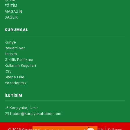
EĞİTİM
MAGAZİN
SAĞLIK
KURUMSAL
Künye
Reklam Ver
İletişim
Gizlilik Politikası
Kullanım Koşulları
RSS
Sitene Ekle
Yazarlarımız
İLETIŞIM
📍 Karşıyaka, İzmir
✉️ haber@karsiyakahaber.com
© 2026 Karşıyaka Haber — Tüm hakları saklıdır. |
Gizlilik
|
Kullanım