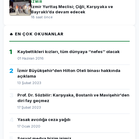
İZMİR
İzmir Yurttaş Meclisi; Çiğli, Karşıyaka ve
Bayraklı’da devam edecek
18 saat önce
🔥 EN ÇOK OKUNANLAR
1
Kaybettikleri kızları, tüm dünyaya ‘’nefes’’ olacak
01 Haziran 2016
2
İzmir Büyükşehir'den Hilton Oteli binası hakkında
açıklama
13 Şubat 2023
3
Prof. Dr. Sözbilir: Karşıyaka, Bostanlı ve Mavişehir'den
diri fay geçmez
17 Şubat 2023
4
Yasak avcılığa ceza yağdı
17 Ocak 2020
5
Sosyal medya bizim işimiz...