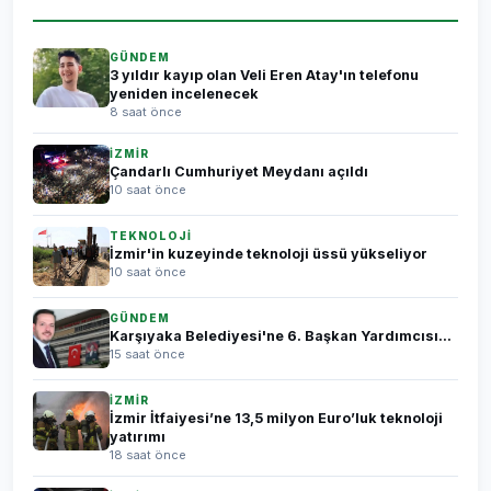
GÜNDEM
3 yıldır kayıp olan Veli Eren Atay'ın telefonu
yeniden incelenecek
8 saat önce
İZMİR
Çandarlı Cumhuriyet Meydanı açıldı
10 saat önce
TEKNOLOJİ
İzmir'in kuzeyinde teknoloji üssü yükseliyor
10 saat önce
GÜNDEM
Karşıyaka Belediyesi'ne 6. Başkan Yardımcısı...
15 saat önce
İZMİR
İzmir İtfaiyesi’ne 13,5 milyon Euro’luk teknoloji
yatırımı
18 saat önce