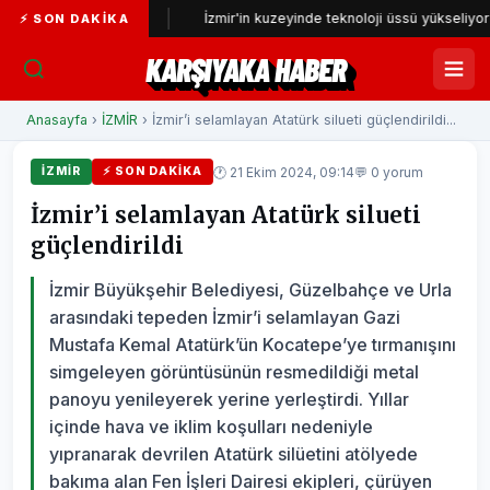
ncelenecek
İzmir'in kuzeyinde teknoloji üssü yükseliyor
⚡ SON DAKIKA
KARŞIYAKA HABER
Anasayfa
›
İZMİR
› İzmir’i selamlayan Atatürk silueti güçlendirildi...
🕐 21 Ekim 2024, 09:14
💬 0 yorum
İZMİR
⚡ SON DAKIKA
İzmir’i selamlayan Atatürk silueti
güçlendirildi
İzmir Büyükşehir Belediyesi, Güzelbahçe ve Urla
arasındaki tepeden İzmir’i selamlayan Gazi
Mustafa Kemal Atatürk’ün Kocatepe’ye tırmanışını
simgeleyen görüntüsünün resmedildiği metal
panoyu yenileyerek yerine yerleştirdi. Yıllar
içinde hava ve iklim koşulları nedeniyle
yıpranarak devrilen Atatürk silüetini atölyede
bakıma alan Fen İşleri Dairesi ekipleri, çürüyen