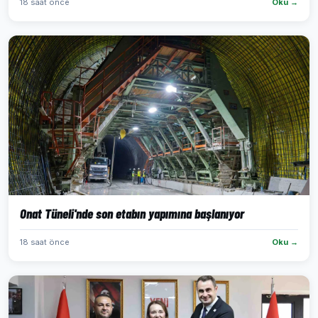
18 saat önce
Oku →
Onat Tüneli'nde son etabın yapımına başlanıyor
18 saat önce
Oku →