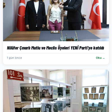
Nilüfer Çınarlı Mutlu ve Meclis Üyeleri YENİ Parti'ye katıldı
1 gün önce
Oku →