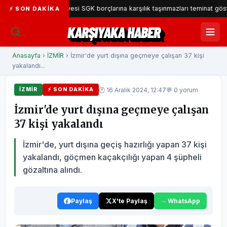
ıyaka Belediyesi SGK borçlarına karşılık taşınmazları teminat gösterecek
⚡ SON DAKIKA
KARŞIYAKA HABER
Anasayfa
›
İZMİR
› İzmir'de yurt dışına geçmeye çalışan 37 kişi
yakalandı...
🕐 16 Aralık 2024, 12:47
💬 0 yorum
İZMİR
⚡ SON DAKIKA
İzmir'de yurt dışına geçmeye çalışan
37 kişi yakalandı
İzmir'de, yurt dışına geçiş hazırlığı yapan 37 kişi
yakalandı, göçmen kaçakçılığı yapan 4 şüpheli
gözaltına alındı.
Paylaş
X'te Paylaş
WhatsApp