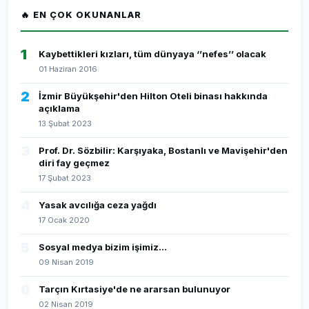
🔥 EN ÇOK OKUNANLAR
1
Kaybettikleri kızları, tüm dünyaya ‘’nefes’’ olacak
01 Haziran 2016
2
İzmir Büyükşehir'den Hilton Oteli binası hakkında
açıklama
13 Şubat 2023
3
Prof. Dr. Sözbilir: Karşıyaka, Bostanlı ve Mavişehir'den
diri fay geçmez
17 Şubat 2023
4
Yasak avcılığa ceza yağdı
17 Ocak 2020
5
Sosyal medya bizim işimiz...
09 Nisan 2019
6
Tarçın Kırtasiye'de ne ararsan bulunuyor
02 Nisan 2019