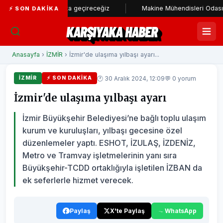
stadı hayata geçireceğiz
Makine Mühendisleri Odası'ndan Başkan 
⚡ SON DAKIKA
KARŞIYAKA HABER
Anasayfa
›
İZMİR
› İzmir'de ulaşıma yılbaşı ayarı...
🕐 30 Aralık 2024, 12:09
💬 0 yorum
İZMİR
⚡ SON DAKIKA
İzmir'de ulaşıma yılbaşı ayarı
İzmir Büyükşehir Belediyesi’ne bağlı toplu ulaşım
kurum ve kuruluşları, yılbaşı gecesine özel
düzenlemeler yaptı. ESHOT, İZULAŞ, İZDENİZ,
Metro ve Tramvay işletmelerinin yanı sıra
Büyükşehir-TCDD ortaklığıyla işletilen İZBAN da
ek seferlerle hizmet verecek.
Paylaş
X'te Paylaş
WhatsApp