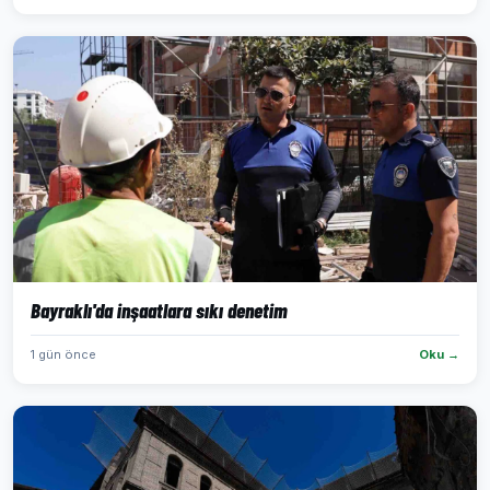
Bayraklı'da inşaatlara sıkı denetim
1 gün önce
Oku →