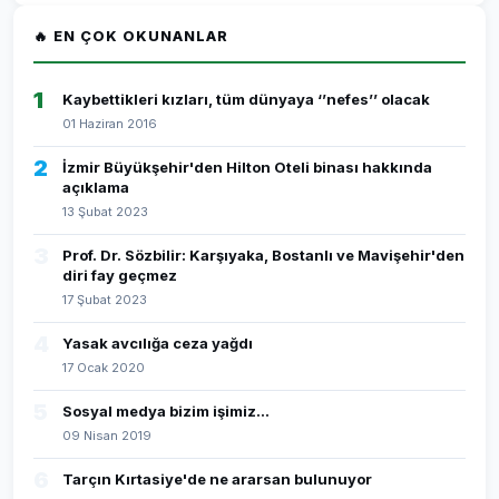
🔥 EN ÇOK OKUNANLAR
1
Kaybettikleri kızları, tüm dünyaya ‘’nefes’’ olacak
01 Haziran 2016
2
İzmir Büyükşehir'den Hilton Oteli binası hakkında
açıklama
13 Şubat 2023
3
Prof. Dr. Sözbilir: Karşıyaka, Bostanlı ve Mavişehir'den
diri fay geçmez
17 Şubat 2023
4
Yasak avcılığa ceza yağdı
17 Ocak 2020
5
Sosyal medya bizim işimiz...
09 Nisan 2019
6
Tarçın Kırtasiye'de ne ararsan bulunuyor