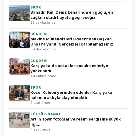
SPOR
Bahadır Kul: Deniz kenarında en güçlü, en
sağlam stadı hayata geçireceğiz
35 dakika önce
GÜNDEM
Makine Mühendisleri Odası'ndan Başkan
Ünsal'a yanıt: Gerçekleri çarpıtamazsınız
39 dakika önce
GÜNDEM
Karşıyaka'da sokaklar çocuk sesleriye
yankılandı
44 dakika önce
SPOR
Köse: Kulübü yerinden edenler Karşıyaka
halkının aklıyla alay etmektir
2 saat önce
KÜLTÜR-SANAT
Art In Town fotoğraf ve resim sergisine büyük
ilgi...
4 saat önce