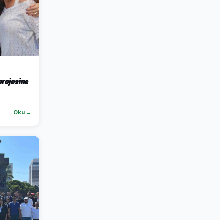
ı
projesine
Oku →