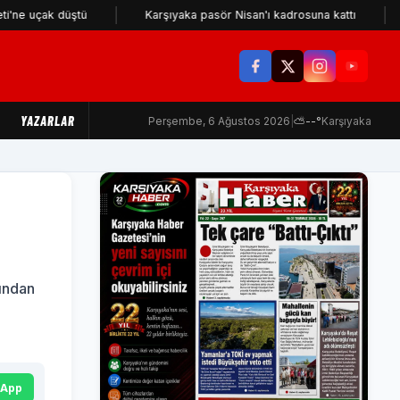
çak düştü
Karşıyaka pasör Nisan'ı kadrosuna kattı
KSK i
YAZARLAR
Perşembe, 6 Ağustos 2026
|
⛅
--°
Karşıyaka
dından
sApp