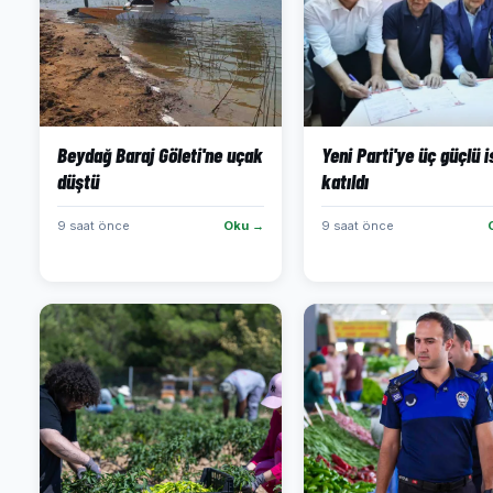
Beydağ Baraj Göleti'ne uçak
Yeni Parti'ye üç güçlü 
düştü
katıldı
9 saat önce
Oku →
9 saat önce