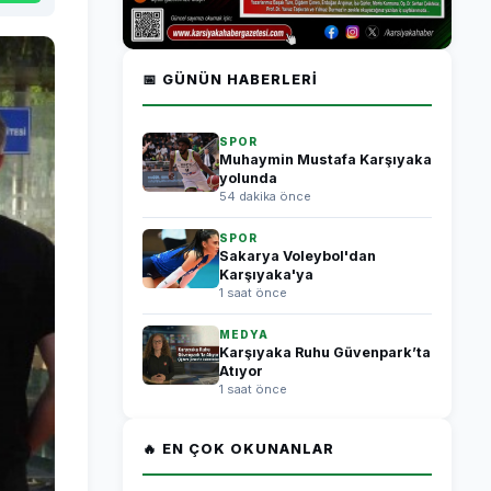
📅 GÜNÜN HABERLERI
SPOR
Muhaymin Mustafa Karşıyaka
yolunda
54 dakika önce
SPOR
Sakarya Voleybol'dan
Karşıyaka'ya
1 saat önce
MEDYA
Karşıyaka Ruhu Güvenpark’ta
Atıyor
1 saat önce
🔥 EN ÇOK OKUNANLAR