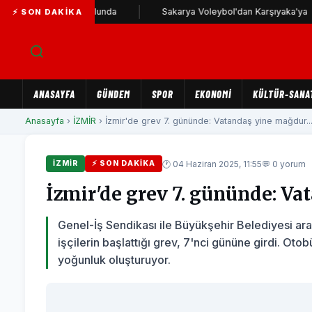
a Karşıyaka yolunda
Sakarya Voleybol'dan Karşıyaka'ya
⚡ SON DAKIKA
ANASAYFA
GÜNDEM
SPOR
EKONOMİ
KÜLTÜR-SANA
Anasayfa
›
İZMİR
› İzmir'de grev 7. gününde: Vatandaş yine mağdur....
🕐 04 Haziran 2025, 11:55
💬 0 yorum
İZMİR
⚡ SON DAKIKA
İzmir'de grev 7. gününde: Va
Genel-İş Sendikası ile Büyükşehir Belediyesi ar
işçilerin başlattığı grev, 7'nci gününe girdi. Ot
yoğunluk oluşturuyor.