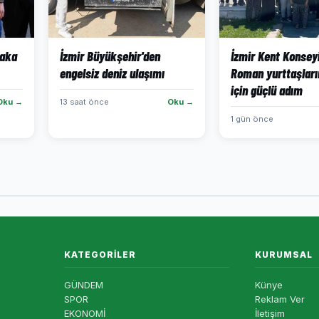
yaka
İzmir Büyükşehir'den
İzmir Kent Konsey
engelsiz deniz ulaşımı
Roman yurttaşları
için güçlü adım
Oku →
13 saat önce
Oku →
1 gün önce
KATEGORILER
KURUMSAL
GÜNDEM
Künye
SPOR
Reklam Ver
EKONOMİ
İletişim