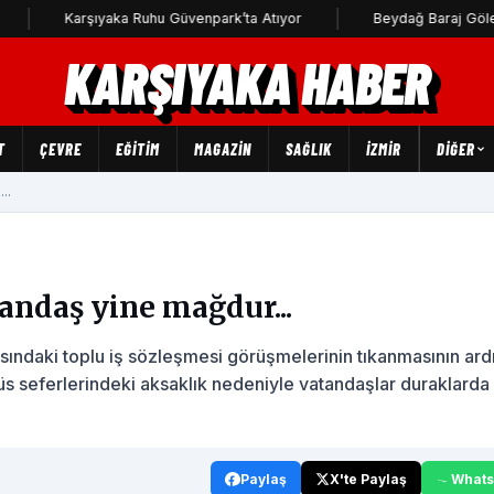
Karşıyaka Ruhu Güvenpark’ta Atıyor
Beydağ Baraj Göleti'ne u
KARŞIYAKA HABER
T
ÇEVRE
EĞİTİM
MAGAZİN
SAĞLIK
İZMİR
DIĞER
..
tandaş yine mağdur...
asındaki toplu iş sözleşmesi görüşmelerinin tıkanmasının ar
obüs seferlerindeki aksaklık nedeniyle vatandaşlar duraklarda
Paylaş
X'te Paylaş
What