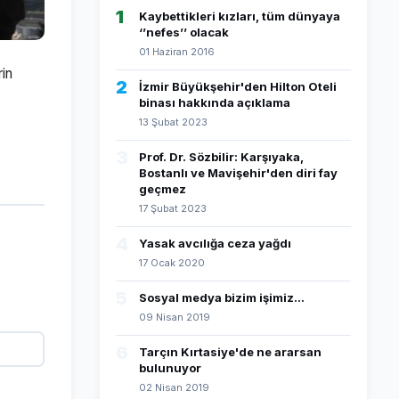
1
Kaybettikleri kızları, tüm dünyaya
‘’nefes’’ olacak
01 Haziran 2016
rin
2
İzmir Büyükşehir'den Hilton Oteli
binası hakkında açıklama
13 Şubat 2023
3
Prof. Dr. Sözbilir: Karşıyaka,
Bostanlı ve Mavişehir'den diri fay
geçmez
17 Şubat 2023
4
Yasak avcılığa ceza yağdı
17 Ocak 2020
5
Sosyal medya bizim işimiz...
09 Nisan 2019
6
Tarçın Kırtasiye'de ne ararsan
bulunuyor
02 Nisan 2019