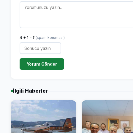
4 + 1 = ?
(spam koruması)
Yorum Gönder
İlgili Haberler