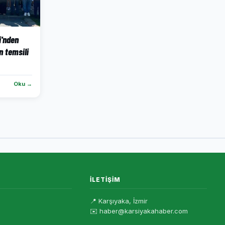
i'nden
n temsili
Oku →
İLETIŞIM
📍 Karşıyaka, İzmir
✉️ haber@karsiyakahaber.com