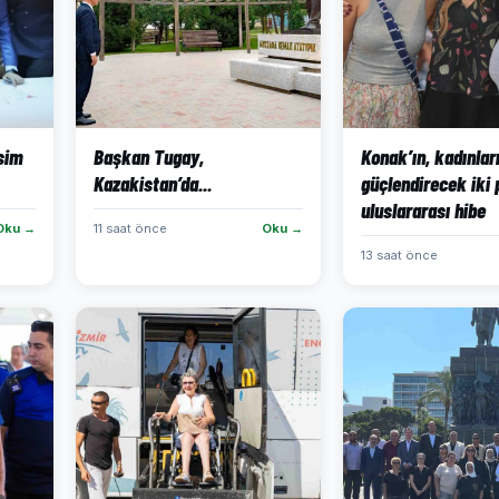
isim
Başkan Tugay,
Konak’ın, kadınlar
Kazakistan’da...
güçlendirecek iki 
uluslararası hibe
Oku →
11 saat önce
Oku →
13 saat önce