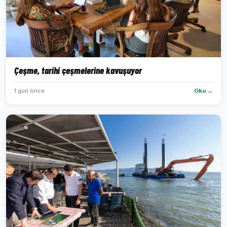
Çeşme, tarihi çeşmelerine kavuşuyor
1 gün önce
Oku →