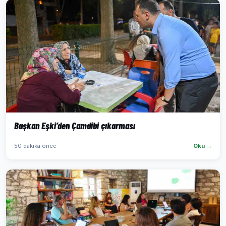
Başkan Eşki’den Çamdibi çıkarması
50 dakika önce
Oku →