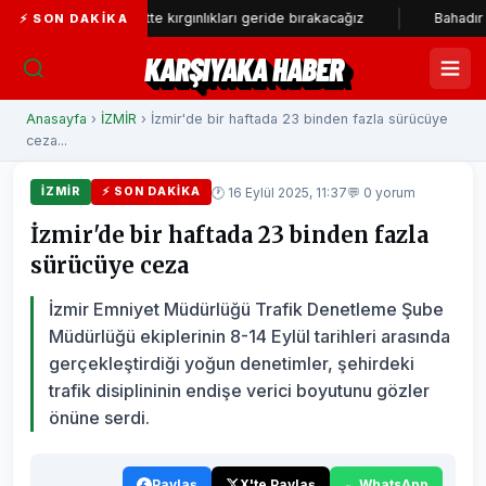
labay: Örgütte kırgınlıkları geride bırakacağız
Bahadır Kul: Deniz
⚡ SON DAKIKA
KARŞIYAKA HABER
Anasayfa
›
İZMİR
› İzmir'de bir haftada 23 binden fazla sürücüye
ceza...
🕐 16 Eylül 2025, 11:37
💬 0 yorum
İZMİR
⚡ SON DAKIKA
İzmir'de bir haftada 23 binden fazla
sürücüye ceza
İzmir Emniyet Müdürlüğü Trafik Denetleme Şube
Müdürlüğü ekiplerinin 8-14 Eylül tarihleri arasında
gerçekleştirdiği yoğun denetimler, şehirdeki
trafik disiplininin endişe verici boyutunu gözler
önüne serdi.
Paylaş
X'te Paylaş
WhatsApp