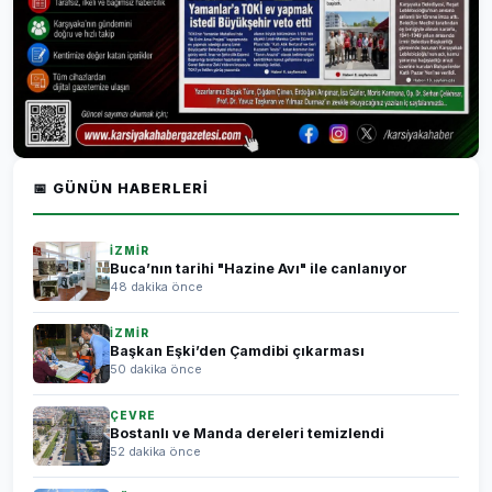
📅 GÜNÜN HABERLERI
İZMİR
Buca’nın tarihi "Hazine Avı" ile canlanıyor
48 dakika önce
İZMİR
Başkan Eşki’den Çamdibi çıkarması
50 dakika önce
ÇEVRE
Bostanlı ve Manda dereleri temizlendi
52 dakika önce