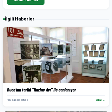
İlgili Haberler
Buca’nın tarihi "Hazine Avı" ile canlanıyor
48 dakika önce
Oku →