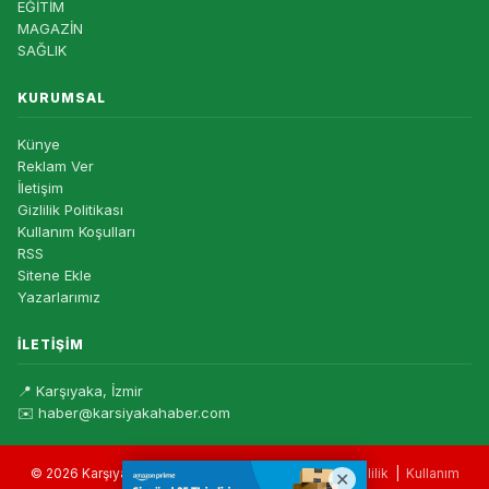
EĞİTİM
MAGAZİN
SAĞLIK
KURUMSAL
Künye
Reklam Ver
İletişim
Gizlilik Politikası
Kullanım Koşulları
RSS
Sitene Ekle
Yazarlarımız
İLETIŞIM
📍 Karşıyaka, İzmir
✉️ haber@karsiyakahaber.com
© 2026 Karşıyaka Haber — Tüm hakları saklıdır. |
Gizlilik
|
Kullanım