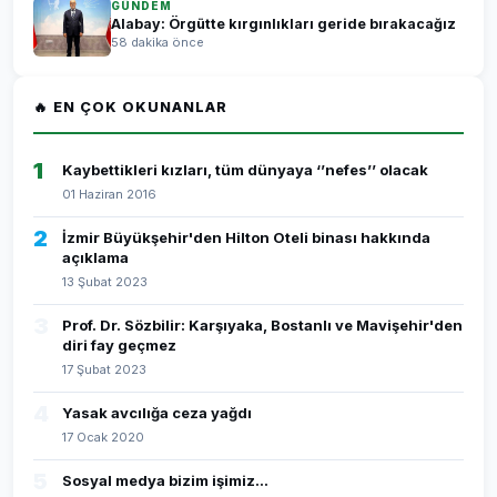
GÜNDEM
Alabay: Örgütte kırgınlıkları geride bırakacağız
58 dakika önce
🔥 EN ÇOK OKUNANLAR
1
Kaybettikleri kızları, tüm dünyaya ‘’nefes’’ olacak
01 Haziran 2016
2
İzmir Büyükşehir'den Hilton Oteli binası hakkında
açıklama
13 Şubat 2023
3
Prof. Dr. Sözbilir: Karşıyaka, Bostanlı ve Mavişehir'den
diri fay geçmez
17 Şubat 2023
4
Yasak avcılığa ceza yağdı
17 Ocak 2020
5
Sosyal medya bizim işimiz...