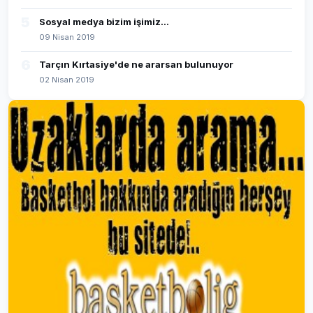
5
Sosyal medya bizim işimiz...
09 Nisan 2019
6
Tarçın Kırtasiye'de ne ararsan bulunuyor
02 Nisan 2019