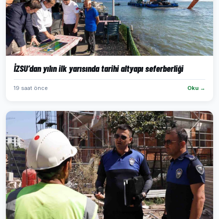
İZSU’dan yılın ilk yarısında tarihi altyapı seferberliği
19 saat önce
Oku →