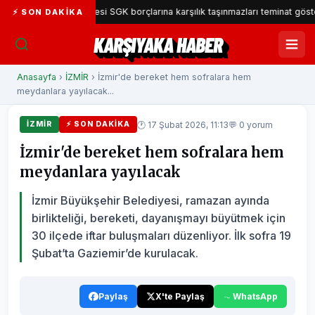
aka Belediyesi SGK borçlarına karşılık taşınmazları teminat gösterecek
⚡ SON DAKIKA
KARŞIYAKA HABER
Anasayfa
›
İZMİR
› İzmir'de bereket hem sofralara hem
meydanlara yayılacak...
🕐 17 Şubat 2026, 11:13
💬 0 yorum
İZMİR
⚡ SON DAKIKA
İzmir'de bereket hem sofralara hem
meydanlara yayılacak
İzmir Büyükşehir Belediyesi, ramazan ayında
birlikteliği, bereketi, dayanışmayı büyütmek için
30 ilçede iftar buluşmaları düzenliyor. İlk sofra 19
Şubat’ta Gaziemir’de kurulacak.
Paylaş
X'te Paylaş
WhatsApp