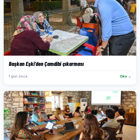
Başkan Eşki’den Çamdibi çıkarması
1 gün önce
Oku →