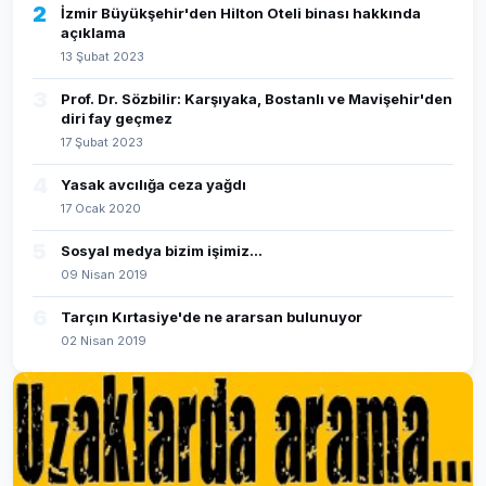
2
İzmir Büyükşehir'den Hilton Oteli binası hakkında
açıklama
13 Şubat 2023
3
Prof. Dr. Sözbilir: Karşıyaka, Bostanlı ve Mavişehir'den
diri fay geçmez
17 Şubat 2023
4
Yasak avcılığa ceza yağdı
17 Ocak 2020
5
Sosyal medya bizim işimiz...
09 Nisan 2019
6
Tarçın Kırtasiye'de ne ararsan bulunuyor
02 Nisan 2019