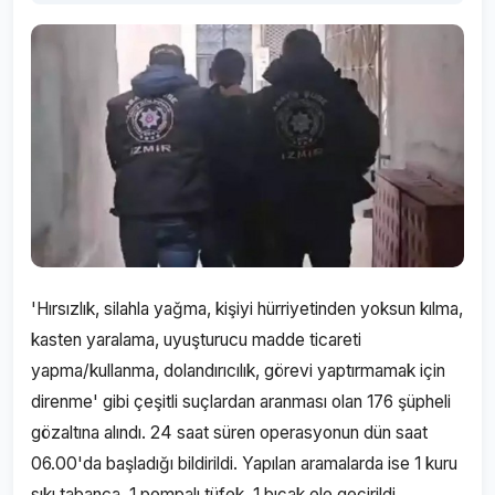
'Hırsızlık, silahla yağma, kişiyi hürriyetinden yoksun kılma,
kasten yaralama, uyuşturucu madde ticareti
yapma/kullanma, dolandırıcılık, görevi yaptırmamak için
direnme' gibi çeşitli suçlardan aranması olan 176 şüpheli
gözaltına alındı. 24 saat süren operasyonun dün saat
06.00'da başladığı bildirildi. Yapılan aramalarda ise 1 kuru
sıkı tabanca, 1 pompalı tüfek, 1 bıçak ele geçirildi.