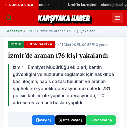
yeniden incelenecek
İzmir'in kuzeyinde teknoloji üssü yükseliyor
⚡ SON DAKIKA
KARŞIYAKA HABER
Anasayfa
›
İZMİR
› İzmir'de aranan 176 kişi yakalandı...
🕐 21 Mart 2025, 00:58
💬 0 yorum
İZMİR
⚡ SON DAKIKA
İzmir'de aranan 176 kişi yakalandı
İzmir İl Emniyet Müdürlüğü ekipleri, kentin
güvenliğini ve huzurunu sağlamak için hakkında
kesinleşmiş hapis cezası bulunan ve aranan
şüphelilere yönelik operasyon düzenledi. 281
polisin katılımı ile yapılan operasyonda, 110
adrese eş zamanlı baskın yapıldı.
Paylaş
X'te Paylaş
WhatsApp