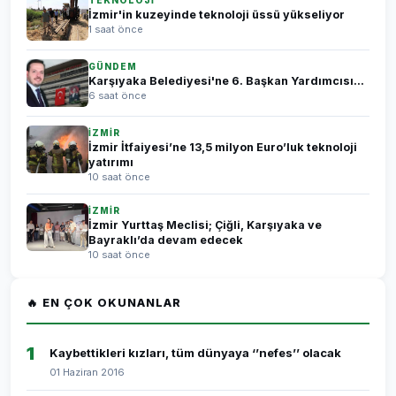
TEKNOLOJİ
İzmir'in kuzeyinde teknoloji üssü yükseliyor
1 saat önce
GÜNDEM
Karşıyaka Belediyesi'ne 6. Başkan Yardımcısı...
6 saat önce
İZMİR
İzmir İtfaiyesi’ne 13,5 milyon Euro’luk teknoloji
yatırımı
10 saat önce
İZMİR
İzmir Yurttaş Meclisi; Çiğli, Karşıyaka ve
Bayraklı’da devam edecek
10 saat önce
🔥 EN ÇOK OKUNANLAR
1
Kaybettikleri kızları, tüm dünyaya ‘’nefes’’ olacak
01 Haziran 2016