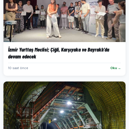
İzmir Yurttaş Meclisi; Çiğli, Karşıyaka ve Bayraklı’da
devam edecek
10 saat önce
Oku →