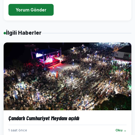
Yorum Gönder
İlgili Haberler
Çandarlı Cumhuriyet Meydanı açıldı
1 saat önce
Oku →