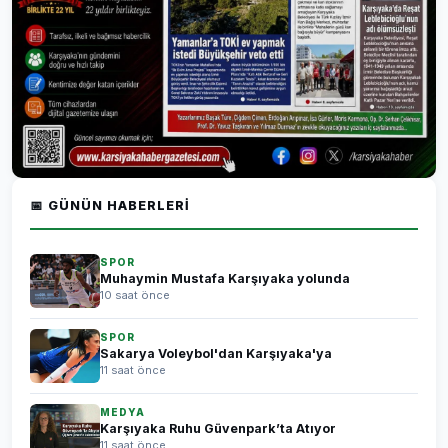
📅 GÜNÜN HABERLERI
SPOR
Muhaymin Mustafa Karşıyaka yolunda
10 saat önce
SPOR
Sakarya Voleybol'dan Karşıyaka'ya
11 saat önce
MEDYA
Karşıyaka Ruhu Güvenpark’ta Atıyor
11 saat önce