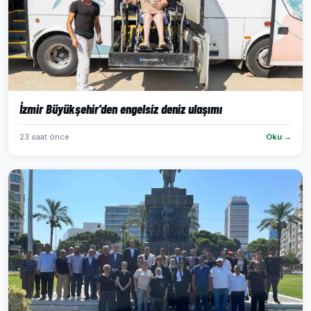
İzmir Büyükşehir'den engelsiz deniz ulaşımı
23 saat önce
Oku →