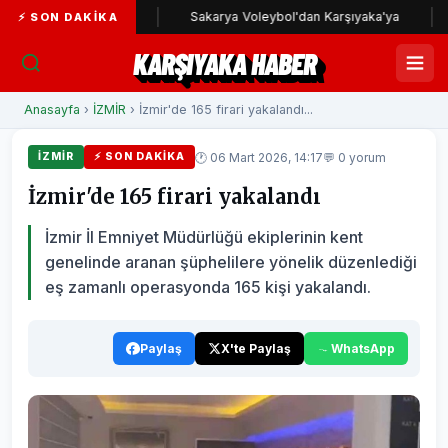
ıyaka yolunda
Sakarya Voleybol'dan Karşıyaka'ya
Karş
⚡ SON DAKIKA
KARŞIYAKA HABER
Anasayfa
›
İZMİR
› İzmir'de 165 firari yakalandı...
🕐 06 Mart 2026, 14:17
💬 0 yorum
İZMİR
⚡ SON DAKIKA
İzmir'de 165 firari yakalandı
İzmir İl Emniyet Müdürlüğü ekiplerinin kent
genelinde aranan şüphelilere yönelik düzenlediği
eş zamanlı operasyonda 165 kişi yakalandı.
Paylaş
X'te Paylaş
WhatsApp