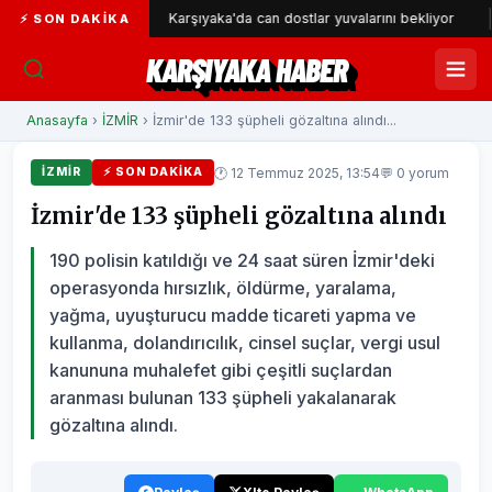
andı
Karşıyaka'da can dostlar yuvalarını bekliyor
Manis
⚡ SON DAKIKA
KARŞIYAKA HABER
Anasayfa
›
İZMİR
› İzmir'de 133 şüpheli gözaltına alındı...
🕐 12 Temmuz 2025, 13:54
💬 0 yorum
İZMİR
⚡ SON DAKIKA
İzmir'de 133 şüpheli gözaltına alındı
190 polisin katıldığı ve 24 saat süren İzmir'deki
operasyonda hırsızlık, öldürme, yaralama,
yağma, uyuşturucu madde ticareti yapma ve
kullanma, dolandırıcılık, cinsel suçlar, vergi usul
kanununa muhalefet gibi çeşitli suçlardan
aranması bulunan 133 şüpheli yakalanarak
gözaltına alındı.