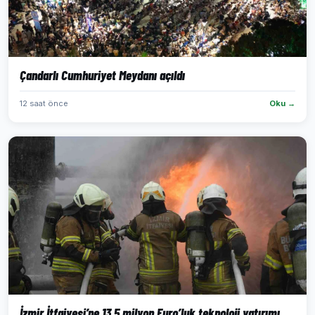
Çandarlı Cumhuriyet Meydanı açıldı
12 saat önce
Oku →
İzmir İtfaiyesi’ne 13,5 milyon Euro’luk teknoloji yatırımı