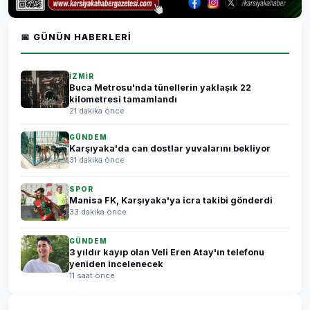
📅 GÜNÜN HABERLERI
İZMİR
Buca Metrosu'nda tünellerin yaklaşık 22
kilometresi tamamlandı
21 dakika önce
GÜNDEM
Karşıyaka'da can dostlar yuvalarını bekliyor
31 dakika önce
SPOR
Manisa FK, Karşıyaka'ya icra takibi gönderdi
33 dakika önce
GÜNDEM
3 yıldır kayıp olan Veli Eren Atay'ın telefonu
yeniden incelenecek
11 saat önce