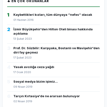
🔥 EN ÇOK OKUNANLAR
1
Kaybettikleri kızları, tüm dünyaya ‘’nefes’’ olacak
01 Haziran 2016
2
İzmir Büyükşehir'den Hilton Oteli binası hakkında
açıklama
13 Şubat 2023
3
Prof. Dr. Sözbilir: Karşıyaka, Bostanlı ve Mavişehir'den
diri fay geçmez
17 Şubat 2023
4
Yasak avcılığa ceza yağdı
17 Ocak 2020
5
Sosyal medya bizim işimiz...
09 Nisan 2019
6
Tarçın Kırtasiye'de ne ararsan bulunuyor
02 Nisan 2019