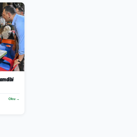
Çamdibi
Oku →