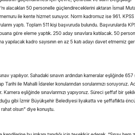
ı’nı alacakları 50 personelle güçlendireceklerini aktaran İsmail Muta
a memuru ile kente hizmet sunuyor. Norm kadromuz ise 961. KPSS
rularını yaptı. Toplam 511 kişi başvuruda bulundu. Başvurularda K
 puana göre eleme yaptık. 250 aday sınavlara katılacak. 50 person
ma yapılacak kadro sayısının en az 5 katı adayı davet etmemiz ge
sınav yapılıyor. Sahadaki sınavın ardından kameralar eşliğinde 657 s
 Tarihi ile Mahalli İdareler konularından sorularımızı soruyoruz. A
r. Kamera eşliğinde sınavlarımızı yapıyoruz. Süreci şeffaf bir şekil
ğu gibi İzmir Büyükşehir Belediyesi liyakatta ve şeffaflıkta önc
 rahat olsun” diye konuştu.
 kendilerine bu imkanı tanıdığı için teşekkür ederek, “Sınav hem