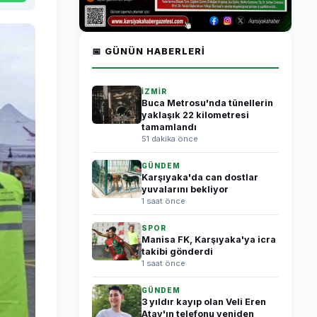
📅 GÜNÜN HABERLERI
İZMİR
Buca Metrosu'nda tünellerin
yaklaşık 22 kilometresi
tamamlandı
51 dakika önce
GÜNDEM
Karşıyaka'da can dostlar
yuvalarını bekliyor
1 saat önce
SPOR
Manisa FK, Karşıyaka'ya icra
takibi gönderdi
1 saat önce
GÜNDEM
3 yıldır kayıp olan Veli Eren
Atay'ın telefonu yeniden