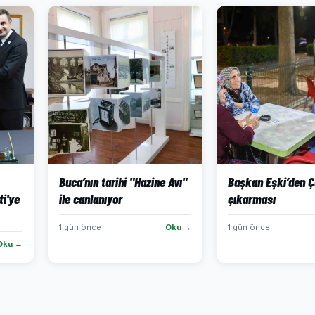
Buca’nın tarihi "Hazine Avı"
Başkan Eşki’den 
ti'ye
ile canlanıyor
çıkarması
1 gün önce
Oku →
1 gün önce
Oku →