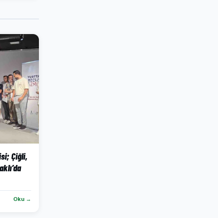
si; Çiğli,
aklı’da
Oku →