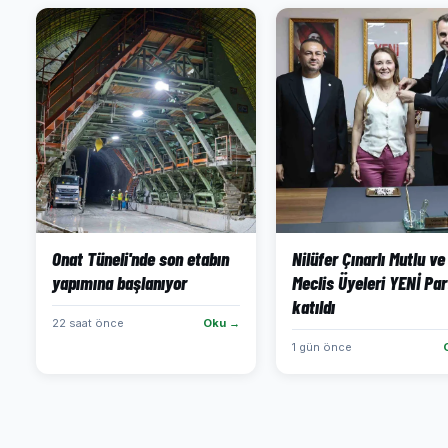
Onat Tüneli'nde son etabın
Nilüfer Çınarlı Mutlu ve
yapımına başlanıyor
Meclis Üyeleri YENİ Par
katıldı
22 saat önce
Oku →
1 gün önce