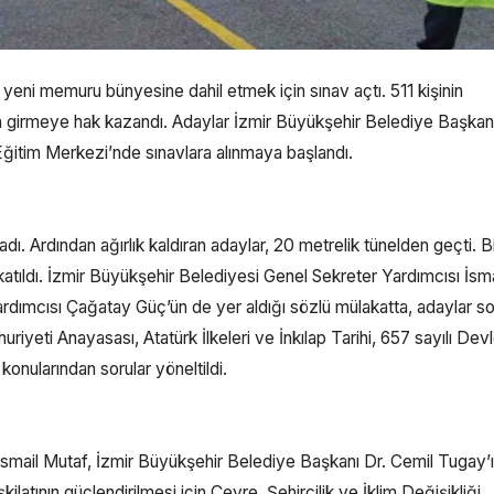
yeni memuru bünyesine dahil etmek için sınav açtı. 511 kişinin
a girmeye hak kazandı. Adaylar İzmir Büyükşehir Belediye Başkanl
Eğitim Merkezi’nde sınavlara alınmaya başlandı.
ı. Ardından ağırlık kaldıran adaylar, 20 metrelik tünelden geçti. B
atıldı. İzmir Büyükşehir Belediyesi Genel Sekreter Yardımcısı İsma
rdımcısı Çağatay Güç’ün de yer aldığı sözlü mülakatta, adaylar s
uriyeti Anayasası, Atatürk İlkeleri ve İnkılap Tarihi, 657 sayılı Dev
konularından sorular yöneltildi.
İsmail Mutaf, İzmir Büyükşehir Belediye Başkanı Dr. Cemil Tugay’
latının güçlendirilmesi için Çevre, Şehircilik ve İklim Değişikliği