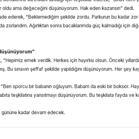
zor oldu ama değeceğini düşünüyorum. Hak eden kazansın” dedi.
fade ederek, “Beklemediğim şekilde zordu. Parkurun bu kadar zor
da zorlandım. Ağırlıktan sonra bacaklarımda güç kalmadığı için diğ
ı düşünüyorum”
k, “Hepimiz emek verdik. Herkes için hayırlısı olsun. Önceki yıllard
mış. Bu sınavın şeffaf şekilde yapıldığını düşünüyorum. Her şey kay
k, “Ben sporcu bir babanın oğluyum. Babam da eski bir boksör. Ha
bıta teşkilatına yansıtmayı düşünüyorum. Bu teşkilata fayda ve k
ma gününe kadar devam edecek.