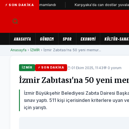
lometresi tamamlandı
Karşıyaka'da can dostlar yuvalarını bekliyor
⚡ SON DAKIKA
ANASAYFA
GÜNDEM
SPOR
EKONOMİ
KÜLTÜR-SANA
Anasayfa
›
İZMİR
› İzmir Zabıtası'na 50 yeni memur...
🕐 01 Ekim 2025, 11:43
💬 0 yorum
İZMİR
⚡ SON DAKIKA
İzmir Zabıtası'na 50 yeni m
İzmir Büyükşehir Belediyesi Zabıta Dairesi Başk
sınav yaptı. 511 kişi içerisinden kriterlere uy
için yarıştı.