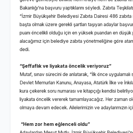
Bakanlığı’na başvuru yaptıklarını söyledi. Zabıta Teşkilat
“İzmir Büyükşehir Belediyesi Zabıta Dairesi 486 zabıt
başta olmak üzere gerekli şartları taşıyan adaylar başvu
puanı öncelikli olduğu için en yüksek puandan en düşük
alacağımız için belediye zabıta yönetmeliğine göre ata
dedi.
“Şeffaflık ve liyakata öncelik veriyoruz”
Mutaf, sınav sürecini de anlatarak, “İlk önce uygulamalı 
Devlet Memurları Kanunu, Anayasa, Atatürk İlke ve İnkılap
kura çekerek soru numarası ve kitapçığı kendisi belirliyo
liyakata öncelik vererek tamamlayacağız. Her zaman oldu
olmaya devam edecek. Ailelerimizin ve adaylarımızın içi
“Hem zor hem eğlenceli oldu”
Adaylardan Mesut Mutlu, İzmir Büyükşehir Belediyesi'ne