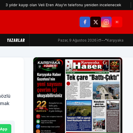
kayıp olan Veli Eren Atay'ın telefonu yeniden incelenecek
İzmir'in
YAZARLAR
Pazar, 9 Ağustos 2026
|
⛅
--°
Karşıyaka
sözlü
olmak
sApp