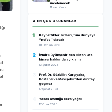
incelenecek
11 saat önce
🔥 EN ÇOK OKUNANLAR
ığı
1
Kaybettikleri kızları, tüm dünyaya
‘’nefes’’ olacak
01 Haziran 2016
2
İzmir Büyükşehir'den Hilton Oteli
ir
binası hakkında açıklama
il
13 Şubat 2023
oru
3
Prof. Dr. Sözbilir: Karşıyaka,
let
Bostanlı ve Mavişehir'den diri fay
geçmez
17 Şubat 2023
4
Yasak avcılığa ceza yağdı
ın
17 Ocak 2020