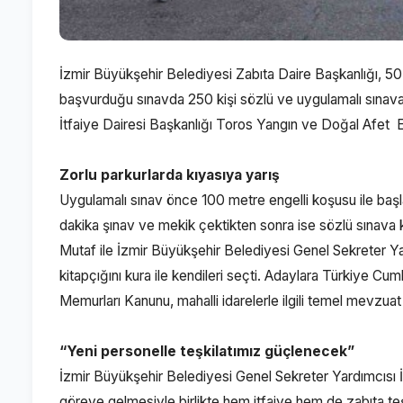
İzmir Büyükşehir Belediyesi Zabıta Daire Başkanlığı, 50 
başvurduğu sınavda 250 kişi sözlü ve uygulamalı sınav
İtfaiye Dairesi Başkanlığı Toros Yangın ve Doğal Afet 
Zorlu parkurlarda kıyasıya yarış
Uygulamalı sınav önce 100 metre engelli koşusu ile başlad
dakika şınav ve mekik çektikten sonra ise sözlü sınava k
Mutaf ile İzmir Büyükşehir Belediyesi Genel Sekreter Ya
kitapçığını kura ile kendileri seçti. Adaylara Türkiye Cumh
Memurları Kanunu, mahalli idarelerle ilgili temel mevzuat 
“Yeni personelle teşkilatımız güçlenecek”
İzmir Büyükşehir Belediyesi Genel Sekreter Yardımcısı 
göreve gelmesiyle birlikte hem itfaiye hem de zabıta teşki