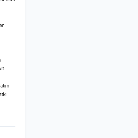
er
a
ıt
yatım
atkı