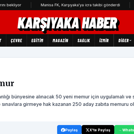
Manisa FK, Karşıyaka'ya icra takibi gönderdi
3 yıldır 
KARŞIYAKA HABER
T
ÇEVRE
EĞİTİM
MAGAZİN
SAĞLIK
İZMİR
DIĞER
emur
anlığı bünyesine alınacak 50 yeni memur için uygulamalı ve 
an ve sınavlara girmeye hak kazanan 250 aday zabıta memuru 
Paylaş
X'te Paylaş
What