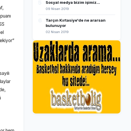
5
Sosyal medya bizim işimiz...
f,
09 Nisan 2019
 puanı
6
Tarçın Kırtasiye'de ne ararsan
PSS
bulunuyor
el
02 Nisan 2019
rekiyor”
ayılı
daylar
de,
ü
 zor hem