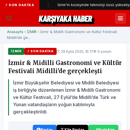
incelenecek
İzmir'in kuzeyinde teknoloji üssü yükseliyor
⚡ SON DAKIKA
KARŞIYAKA HABER
Anasayfa
›
İZMİR
› İzmir & Midilli Gastronomi ve Kültür Festivali
Midilli’de ge...
🕐 29 Eylül 2025, 15:17
💬 0 yorum
İZMİR
⚡ SON DAKIKA
İzmir & Midilli Gastronomi ve Kültür
Festivali Midilli’de gerçekleşti
İzmir Büyükşehir Belediyesi ve Midilli Belediyesi
iş birliğiyle düzenlenen İzmir & Midilli Gastronomi
ve Kültür Festivali, 27 Eylül’de Midilli’de Türk ve
Yunan vatandaşların yoğun katılımıyla
gerçekleştirildi.
Paylaş
X'te Paylaş
WhatsApp