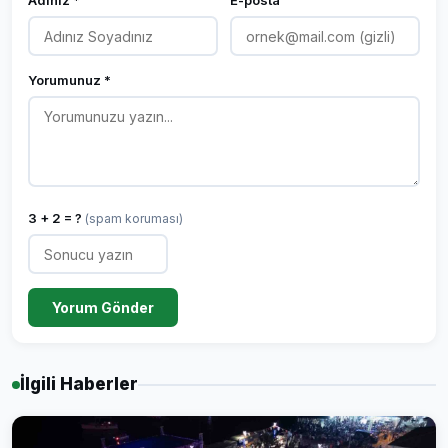
Adınız *
E-posta
Yorumunuz *
3 + 2 = ?
(spam koruması)
Yorum Gönder
İlgili Haberler