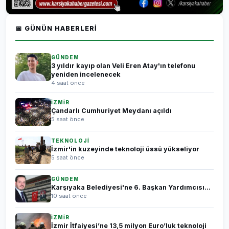
📅 GÜNÜN HABERLERI
GÜNDEM
3 yıldır kayıp olan Veli Eren Atay'ın telefonu
yeniden incelenecek
4 saat önce
İZMİR
Çandarlı Cumhuriyet Meydanı açıldı
5 saat önce
TEKNOLOJİ
İzmir'in kuzeyinde teknoloji üssü yükseliyor
5 saat önce
GÜNDEM
Karşıyaka Belediyesi'ne 6. Başkan Yardımcısı...
10 saat önce
İZMİR
İzmir İtfaiyesi’ne 13,5 milyon Euro’luk teknoloji