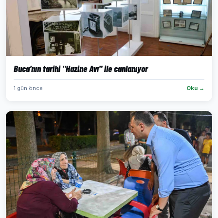
Buca’nın tarihi "Hazine Avı" ile canlanıyor
1 gün önce
Oku →