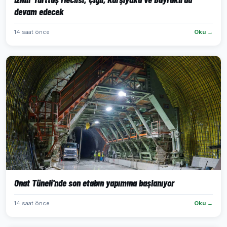
devam edecek
14 saat önce
Oku →
Onat Tüneli'nde son etabın yapımına başlanıyor
14 saat önce
Oku →