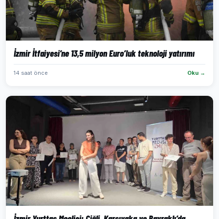
İzmir İtfaiyesi’ne 13,5 milyon Euro’luk teknoloji yatırımı
14 saat önce
Oku →
İzmir Yurttaş Meclisi; Çiğli, Karşıyaka ve Bayraklı’da