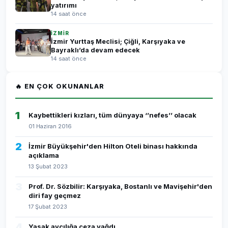
yatırımı
14 saat önce
İZMİR
İzmir Yurttaş Meclisi; Çiğli, Karşıyaka ve
Bayraklı’da devam edecek
14 saat önce
🔥 EN ÇOK OKUNANLAR
1
Kaybettikleri kızları, tüm dünyaya ‘’nefes’’ olacak
01 Haziran 2016
2
İzmir Büyükşehir'den Hilton Oteli binası hakkında
açıklama
13 Şubat 2023
3
Prof. Dr. Sözbilir: Karşıyaka, Bostanlı ve Mavişehir'den
diri fay geçmez
17 Şubat 2023
4
Yasak avcılığa ceza yağdı